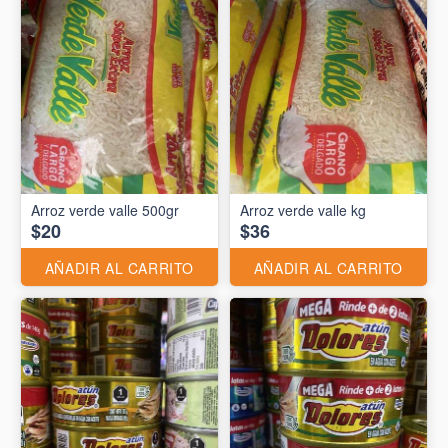
Arroz verde valle 500gr
Arroz verde valle kg
$20
$36
AÑADIR AL CARRITO
AÑADIR AL CARRITO