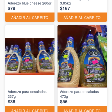
Aderezo blue cheese 260gr
3.85kg
$79
$167
AÑADIR AL CARRITO
AÑADIR AL CARRITO
Aderezo para ensaladas
Aderezo para ensaladas
237g
473g
$38
$56
AÑADIR AL CARRITO
AÑADIR AL CARRITO