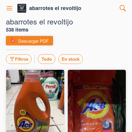
abarrotes el revoltijo
abarrotes el revoltijo
538 items
Descargar PDF
Filtros
Todo
En stock