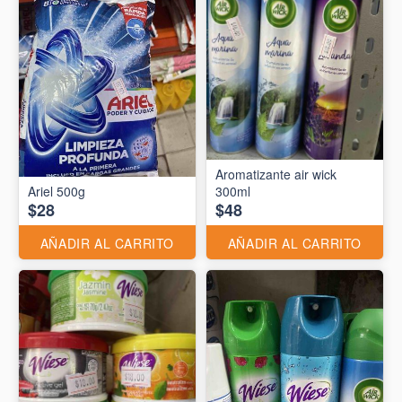
Aromatizante air wick
Ariel 500g
300ml
$28
$48
AÑADIR AL CARRITO
AÑADIR AL CARRITO