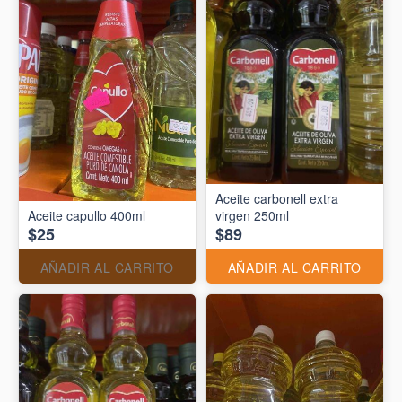
Aceite carbonell extra
Aceite capullo 400ml
virgen 250ml
$25
$89
AÑADIR AL CARRITO
AÑADIR AL CARRITO