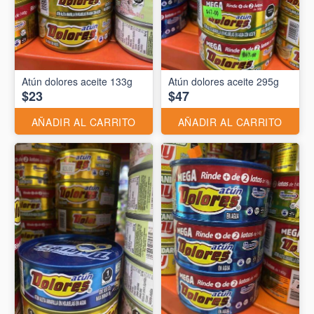
Atún dolores aceite 133g
Atún dolores aceite 295g
$23
$47
AÑADIR AL CARRITO
AÑADIR AL CARRITO