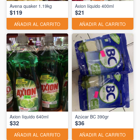
Avena quaker 1.19kg
Axion líquido 400ml
$119
$21
AÑADIR AL CARRITO
AÑADIR AL CARRITO
Axion líquido 640ml
Azúcar BC 390gr
$32
$36
AÑADIR AL CARRITO
AÑADIR AL CARRITO