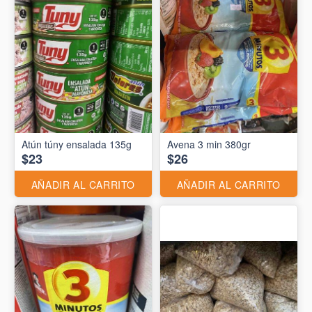
Atún túny ensalada 135g
Avena 3 min 380gr
$23
$26
AÑADIR AL CARRITO
AÑADIR AL CARRITO