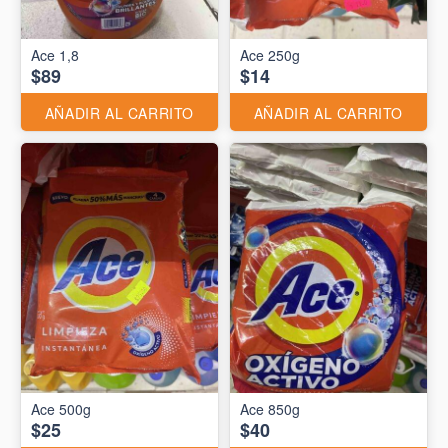
Ace 1,8
Ace 250g
$89
$14
AÑADIR AL CARRITO
AÑADIR AL CARRITO
Ace 500g
Ace 850g
$25
$40