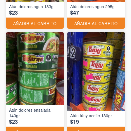
Atún dolores agua 133g
Atún dolores agua 295g
$23
$47
AÑADIR AL CARRITO
AÑADIR AL CARRITO
Atún dolores ensalada
140gr
Atún túny aceite 130gr
$23
$19