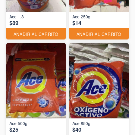
Ace 1,8
Ace 250g
$89
$14
AÑADIR AL CARRITO
AÑADIR AL CARRITO
Ace 500g
Ace 850g
$25
$40