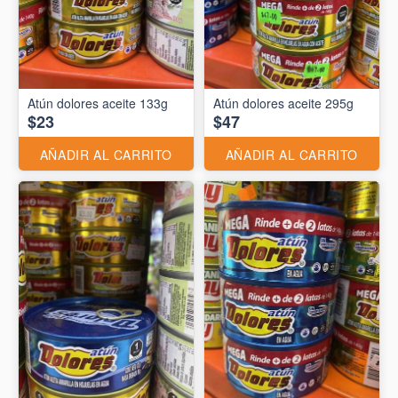
Atún dolores aceite 133g
Atún dolores aceite 295g
$23
$47
AÑADIR AL CARRITO
AÑADIR AL CARRITO