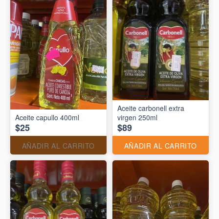
Aceite carbonell extra
Aceite capullo 400ml
virgen 250ml
$25
$89
AÑADIR AL CARRITO
AÑADIR AL CARRITO