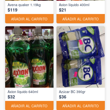
Avena quaker 1.19kg
Axion líquido 400ml
$119
$21
AÑADIR AL CARRITO
AÑADIR AL CARRITO
Axion líquido 640ml
Azúcar BC 390gr
$32
$36
AÑADIR AL CARRITO
AÑADIR AL CARRITO