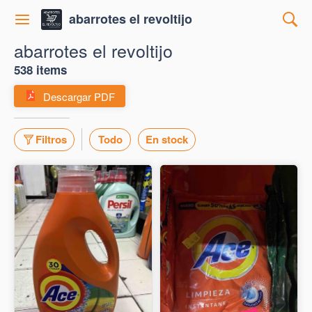
abarrotes el revoltijo
abarrotes el revoltijo
538 items
Descargar PDF
Filtros
Todo
En stock