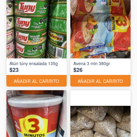
Atún túny ensalada 135g
Avena 3 min 380gr
$23
$26
AÑADIR AL CARRITO
AÑADIR AL CARRITO