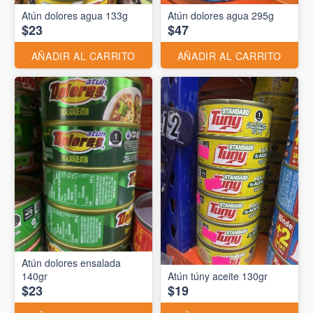
Atún dolores agua 133g
Atún dolores agua 295g
$23
$47
AÑADIR AL CARRITO
AÑADIR AL CARRITO
Atún dolores ensalada
140gr
Atún túny aceite 130gr
$23
$19