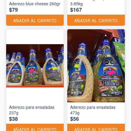
Aderezo blue cheese 260gr
3.85kg
$79
$167
AÑADIR AL CARRITO
AÑADIR AL CARRITO
Aderezo para ensaladas
Aderezo para ensaladas
237g
473g
$38
$56
AÑADIR AL CARRITO
AÑADIR AL CARRITO