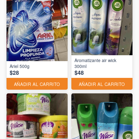
Aromatizante air wick
Ariel 500g
300ml
$28
$48
AÑADIR AL CARRITO
AÑADIR AL CARRITO