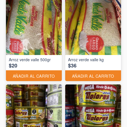
Arroz verde valle 500gr
Arroz verde valle kg
$20
$36
AÑADIR AL CARRITO
AÑADIR AL CARRITO