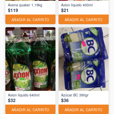
Avena quaker 1.19kg
Axion líquido 400ml
$119
$21
AÑADIR AL CARRITO
AÑADIR AL CARRITO
Axion líquido 640ml
Azúcar BC 390gr
$32
$36
AÑADIR AL CARRITO
AÑADIR AL CARRITO