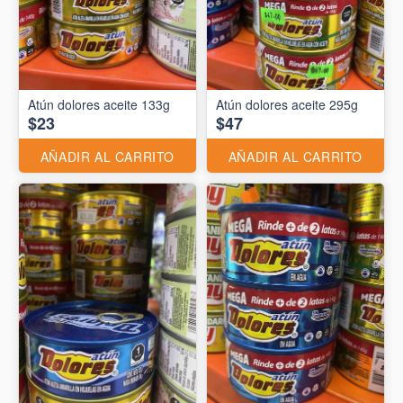
Atún dolores aceite 133g
Atún dolores aceite 295g
$23
$47
AÑADIR AL CARRITO
AÑADIR AL CARRITO