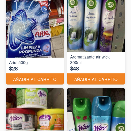
Aromatizante air wick
Ariel 500g
300ml
$28
$48
AÑADIR AL CARRITO
AÑADIR AL CARRITO