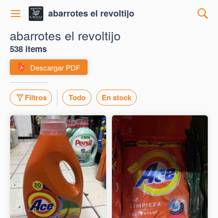
abarrotes el revoltijo
abarrotes el revoltijo
538 items
Descargar PDF
Filtros
Todo
En stock