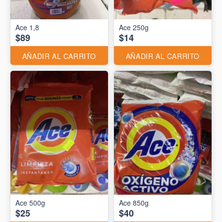
Ace 1,8
Ace 250g
$89
$14
AÑADIR AL CARRITO
AÑADIR AL CARRITO
Ace 500g
Ace 850g
$25
$40