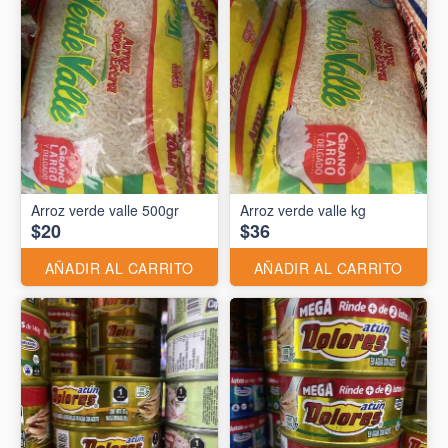
Arroz verde valle 500gr
Arroz verde valle kg
$20
$36
AÑADIR AL CARRITO
AÑADIR AL CARRITO