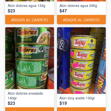
Atún dolores agua 133g
Atún dolores agua 295g
$23
$47
AÑADIR AL CARRITO
AÑADIR AL CARRITO
Atún dolores ensalada
140gr
Atún túny aceite 130gr
$23
$19