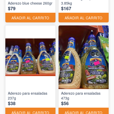
Aderezo blue cheese 260gr
3.85kg
$79
$167
AÑADIR AL CARRITO
AÑADIR AL CARRITO
Aderezo para ensaladas
Aderezo para ensaladas
237g
473g
$38
$56
AÑADIR AL CARRITO
AÑADIR AL CARRITO