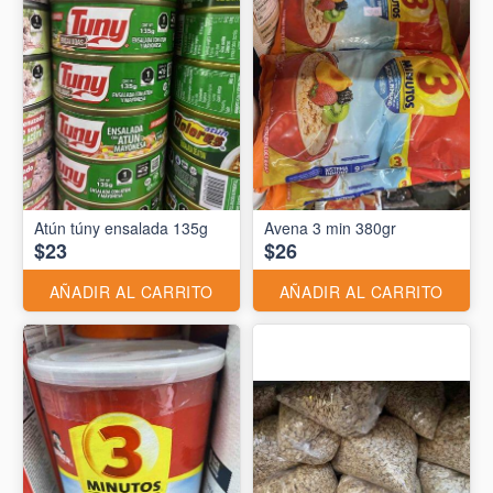
Atún túny ensalada 135g
Avena 3 min 380gr
$23
$26
AÑADIR AL CARRITO
AÑADIR AL CARRITO