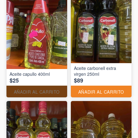
Aceite carbonell extra
Aceite capullo 400ml
virgen 250ml
$25
$89
AÑADIR AL CARRITO
AÑADIR AL CARRITO