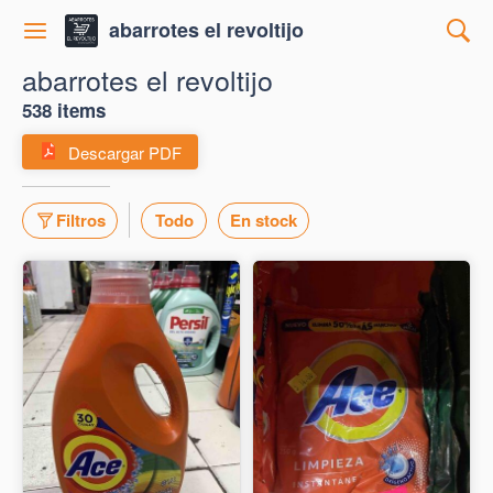
abarrotes el revoltijo
abarrotes el revoltijo
538 items
Descargar PDF
Filtros
Todo
En stock