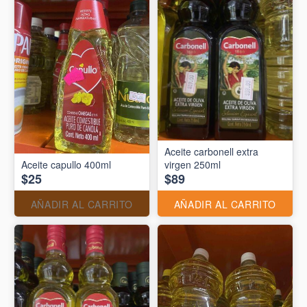
Aceite carbonell extra
Aceite capullo 400ml
virgen 250ml
$25
$89
AÑADIR AL CARRITO
AÑADIR AL CARRITO