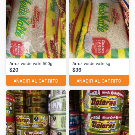
Arroz verde valle 500gr
Arroz verde valle kg
$20
$36
AÑADIR AL CARRITO
AÑADIR AL CARRITO