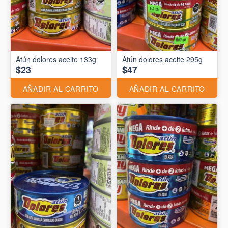
Atún dolores aceite 133g
Atún dolores aceite 295g
$23
$47
AÑADIR AL CARRITO
AÑADIR AL CARRITO