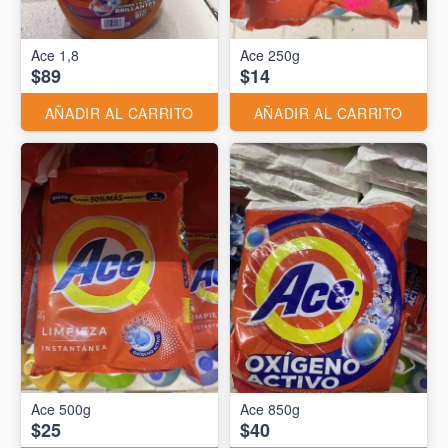
Ace 1,8
Ace 250g
$89
$14
AÑADIR AL CARRITO
AÑADIR AL CARRITO
Ace 500g
Ace 850g
$25
$40