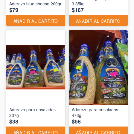
Aderezo blue cheese 260gr
3.85kg
$79
$167
AÑADIR AL CARRITO
AÑADIR AL CARRITO
Aderezo para ensaladas
Aderezo para ensaladas
237g
473g
$38
$56
AÑADIR AL CARRITO
AÑADIR AL CARRITO