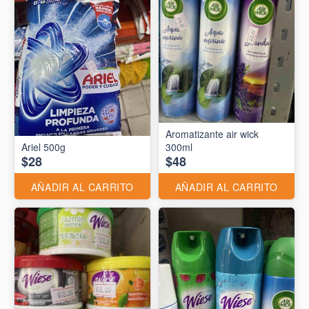
Aromatizante air wick
Ariel 500g
300ml
$28
$48
AÑADIR AL CARRITO
AÑADIR AL CARRITO