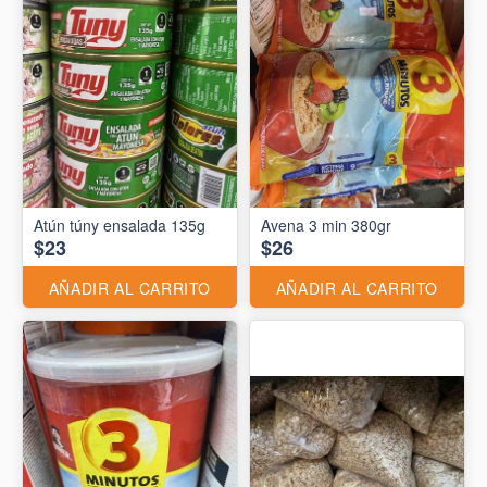
Atún túny ensalada 135g
Avena 3 min 380gr
$23
$26
AÑADIR AL CARRITO
AÑADIR AL CARRITO