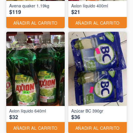
Avena quaker 1.19kg
Axion líquido 400ml
$119
$21
AÑADIR AL CARRITO
AÑADIR AL CARRITO
Axion líquido 640ml
Azúcar BC 390gr
$32
$36
AÑADIR AL CARRITO
AÑADIR AL CARRITO