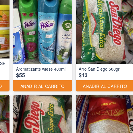
ESE
Aromatizante wiese 400ml
Arro San Diego 500gr
$55
$13
O
AÑADIR AL CARRITO
AÑADIR AL CARRITO