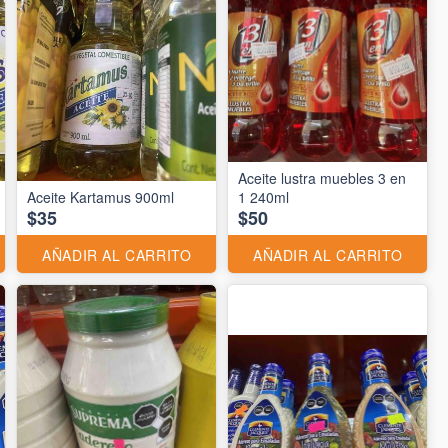
Aceite lustra muebles 3 en
Aceite Kartamus 900ml
1 240ml
$35
$50
AÑADIR AL CARRITO
AÑADIR AL CARRITO