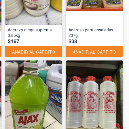
Aderezo mega suprema
Aderezo para ensaladas
3.85kg
237g
$167
$38
AÑADIR AL CARRITO
AÑADIR AL CARRITO