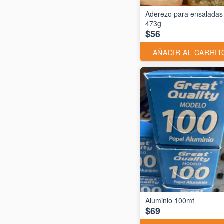
Aderezo para ensaladas
473g
$56
AÑADIR AL CARRIT
$69