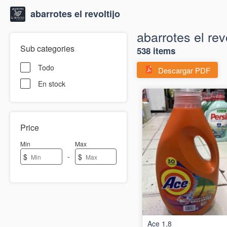
abarrotes el revoltijo
abarrotes el revo
Sub categories
538 items
Todo
Descargar PDF
En stock
Price
Min
Max
-
$
$
Ace 1,8