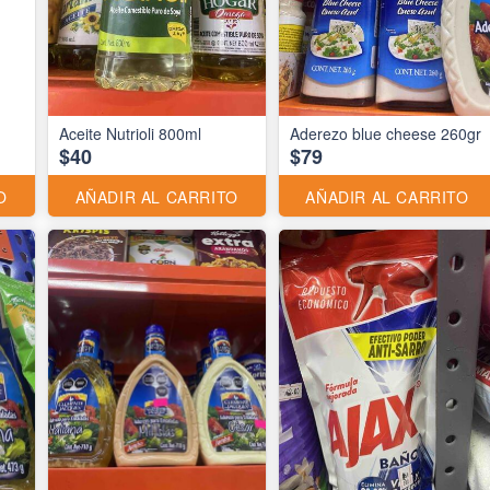
Aceite Nutrioli 800ml
Aderezo blue cheese 260gr
$40
$79
O
AÑADIR AL CARRITO
AÑADIR AL CARRITO