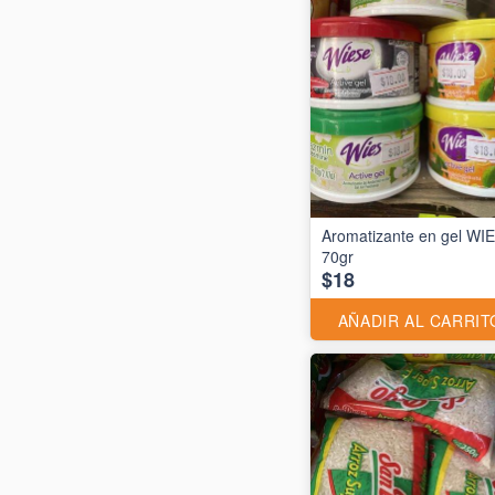
Aromatizante en gel WI
70gr
$18
AÑADIR AL CARRIT