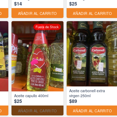
$14
$25
O
AÑADIR AL CARRITO
AÑADIR AL CARRITO
Fuera de Stock
Aceite carbonell extra
Aceite capullo 400ml
virgen 250ml
$25
$89
O
AÑADIR AL CARRITO
AÑADIR AL CARRITO