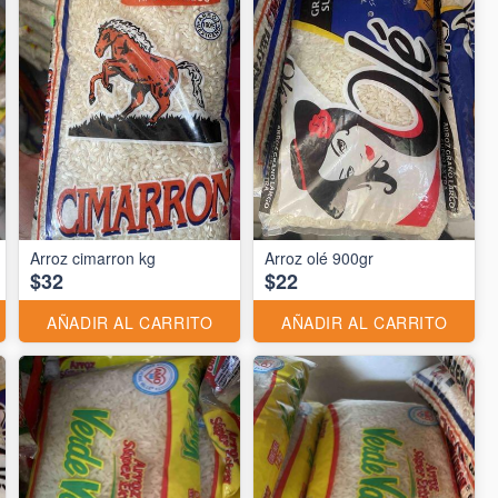
Arroz cimarron kg
Arroz olé 900gr
$32
$22
AÑADIR AL CARRITO
AÑADIR AL CARRITO