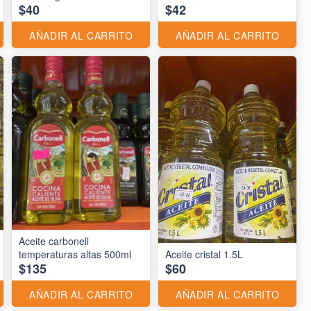
$40
$42
AÑADIR AL CARRITO
AÑADIR AL CARRITO
Aceite carbonell
temperaturas altas 500ml
Aceite cristal 1.5L
$135
$60
AÑADIR AL CARRITO
AÑADIR AL CARRITO