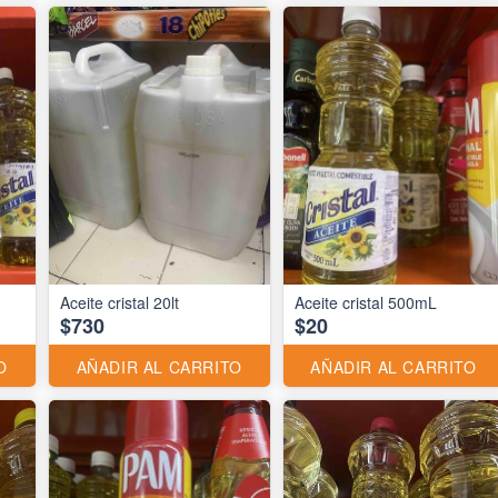
Aceite cristal 20lt
Aceite cristal 500mL
$730
$20
O
AÑADIR AL CARRITO
AÑADIR AL CARRITO