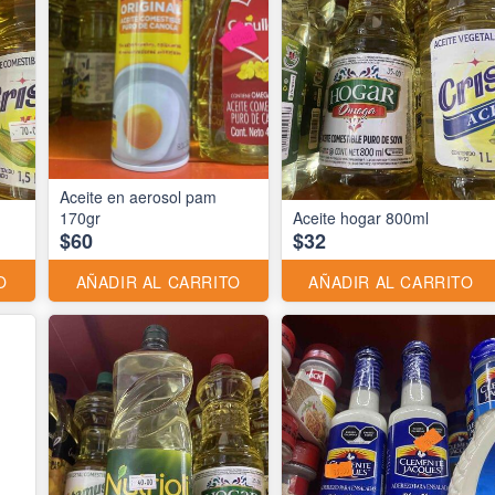
Aceite en aerosol pam
170gr
Aceite hogar 800ml
$60
$32
O
AÑADIR AL CARRITO
AÑADIR AL CARRITO