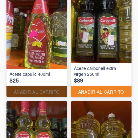
Aceite carbonell extra
Aceite capullo 400ml
virgen 250ml
$25
$89
AÑADIR AL CARRITO
AÑADIR AL CARRITO