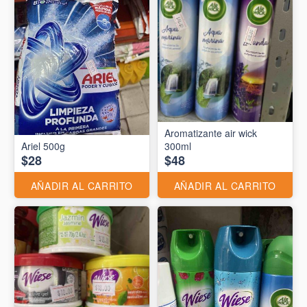
Aromatizante air wick
Ariel 500g
300ml
$28
$48
AÑADIR AL CARRITO
AÑADIR AL CARRITO