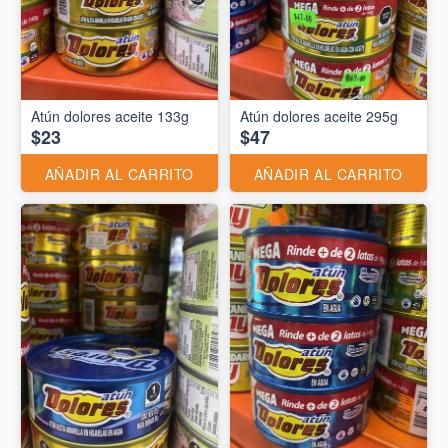
Atún dolores aceite 133g
Atún dolores aceite 295g
$23
$47
AÑADIR AL CARRITO
AÑADIR AL CARRITO