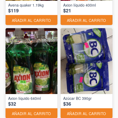
Avena quaker 1.19kg
Axion líquido 400ml
$119
$21
AÑADIR AL CARRITO
AÑADIR AL CARRITO
Axion líquido 640ml
Azúcar BC 390gr
$32
$36
AÑADIR AL CARRITO
AÑADIR AL CARRITO