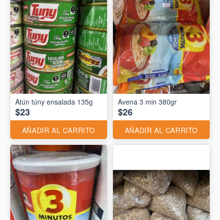
Atún túny ensalada 135g
Avena 3 min 380gr
$23
$26
AÑADIR AL CARRITO
AÑADIR AL CARRITO