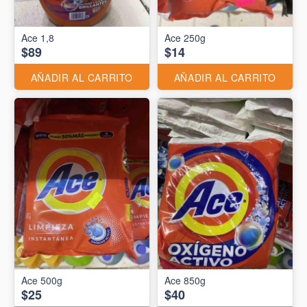
Ace 1,8
Ace 250g
$89
$14
AÑADIR AL CARRITO
AÑADIR AL CARRITO
Ace 500g
Ace 850g
$25
$40