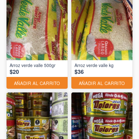
Arroz verde valle 500gr
Arroz verde valle kg
$20
$36
AÑADIR AL CARRITO
AÑADIR AL CARRITO