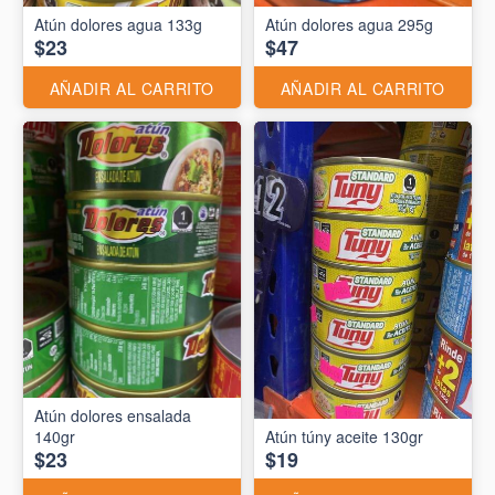
Atún dolores agua 133g
Atún dolores agua 295g
$23
$47
AÑADIR AL CARRITO
AÑADIR AL CARRITO
Atún dolores ensalada
140gr
Atún túny aceite 130gr
$23
$19