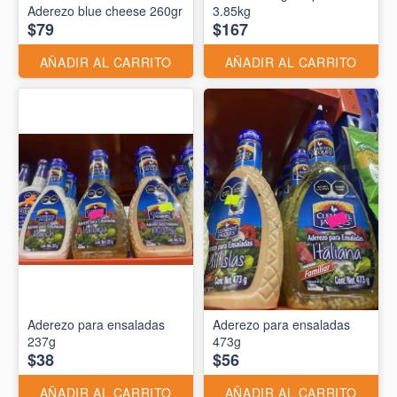
Aderezo blue cheese 260gr
3.85kg
$79
$167
AÑADIR AL CARRITO
AÑADIR AL CARRITO
Aderezo para ensaladas
Aderezo para ensaladas
237g
473g
$38
$56
AÑADIR AL CARRITO
AÑADIR AL CARRITO