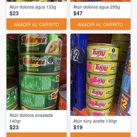
Atún dolores agua 133g
Atún dolores agua 295g
$23
$47
AÑADIR AL CARRITO
AÑADIR AL CARRITO
Atún dolores ensalada
140gr
Atún túny aceite 130gr
$23
$19