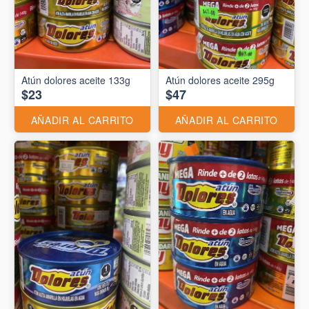
Atún dolores aceite 133g
Atún dolores aceite 295g
$23
$47
AÑADIR AL CARRITO
AÑADIR AL CARRITO