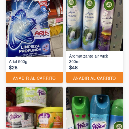
Aromatizante air wick
Ariel 500g
300ml
$28
$48
AÑADIR AL CARRITO
AÑADIR AL CARRITO