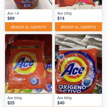
Ace 1,8
Ace 250g
$89
$14
AÑADIR AL CARRITO
AÑADIR AL CARRITO
Ace 500g
Ace 850g
$25
$40