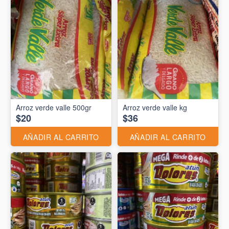
Arroz verde valle 500gr
Arroz verde valle kg
$20
$36
AÑADIR AL CARRITO
AÑADIR AL CARRITO