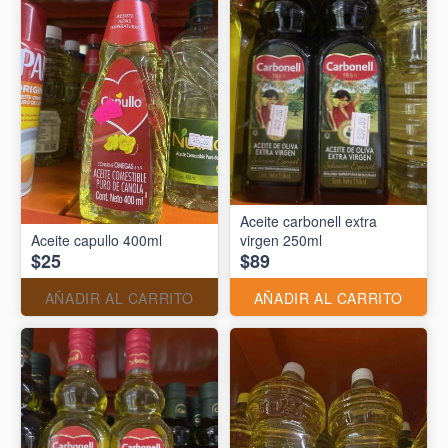
Aceite carbonell extra
Aceite capullo 400ml
virgen 250ml
$25
$89
AÑADIR AL CARRITO
AÑADIR AL CARRITO