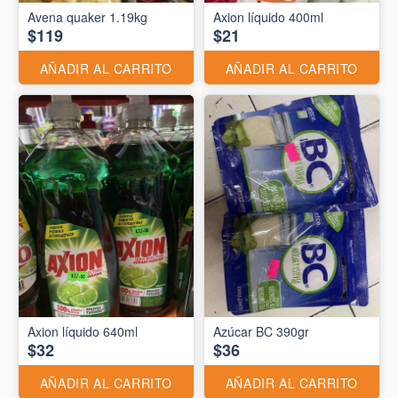
Avena quaker 1.19kg
Axion líquido 400ml
$119
$21
AÑADIR AL CARRITO
AÑADIR AL CARRITO
Axion líquido 640ml
Azúcar BC 390gr
$32
$36
AÑADIR AL CARRITO
AÑADIR AL CARRITO