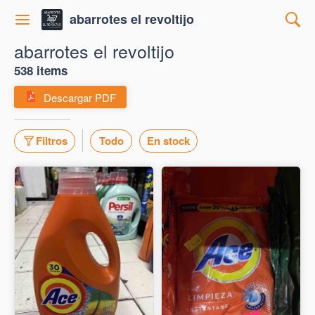
abarrotes el revoltijo
abarrotes el revoltijo
538 items
Descargar PDF
Filtros
Todo
En stock