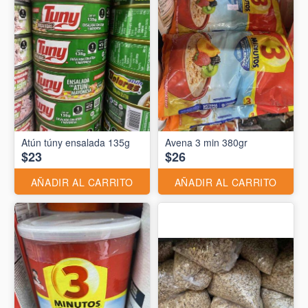
Atún túny ensalada 135g
Avena 3 min 380gr
$23
$26
AÑADIR AL CARRITO
AÑADIR AL CARRITO