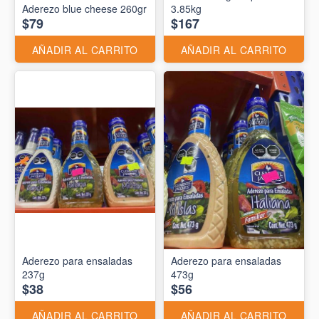
Aderezo blue cheese 260gr
3.85kg
$79
$167
AÑADIR AL CARRITO
AÑADIR AL CARRITO
Aderezo para ensaladas
Aderezo para ensaladas
237g
473g
$38
$56
AÑADIR AL CARRITO
AÑADIR AL CARRITO