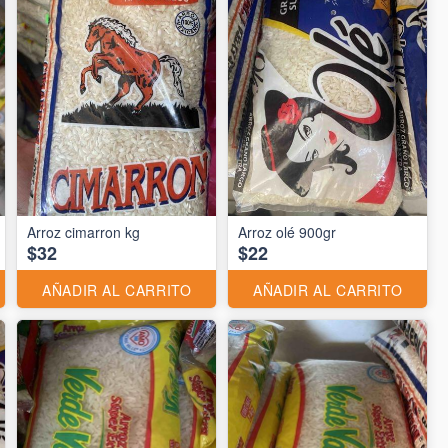
Arroz cimarron kg
Arroz olé 900gr
$32
$22
AÑADIR AL CARRITO
AÑADIR AL CARRITO