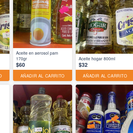
Aceite en aerosol pam
170gr
Aceite hogar 800ml
$60
$32
O
AÑADIR AL CARRITO
AÑADIR AL CARRITO