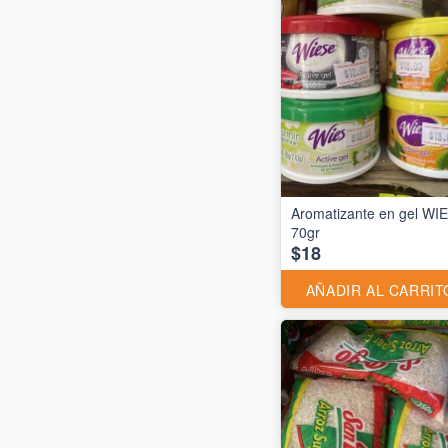
Aromatizante en gel WI
70gr
$18
AÑADIR AL CARRIT