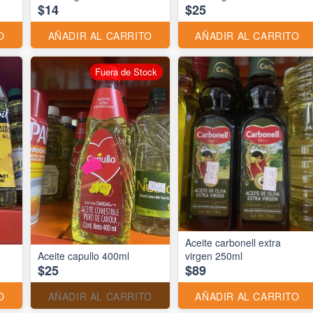
$14
$25
O
AÑADIR AL CARRITO
AÑADIR AL CARRITO
Fuera de Stock
Aceite carbonell extra
Aceite capullo 400ml
virgen 250ml
$25
$89
O
AÑADIR AL CARRITO
AÑADIR AL CARRITO