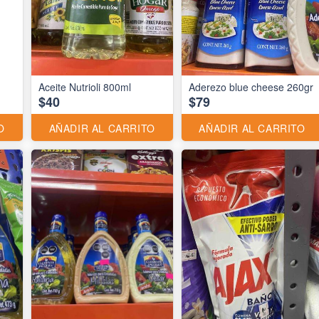
Aceite Nutrioli 800ml
Aderezo blue cheese 260gr
$40
$79
O
AÑADIR AL CARRITO
AÑADIR AL CARRITO