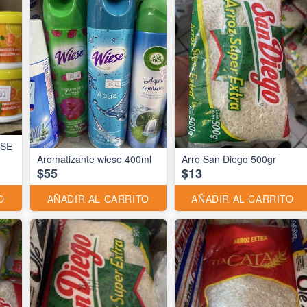
ESE
Aromatizante wiese 400ml
Arro San Diego 500gr
$55
$13
O
AÑADIR AL CARRITO
AÑADIR AL CARRITO