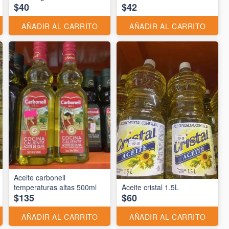
$40
$42
AÑADIR AL CARRITO
AÑADIR AL CARRITO
Aceite carbonell
temperaturas altas 500ml
Aceite cristal 1.5L
$135
$60
AÑADIR AL CARRITO
AÑADIR AL CARRITO