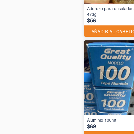
Aderezo para ensaladas
473g
$56
AÑADIR AL CARRIT
$69