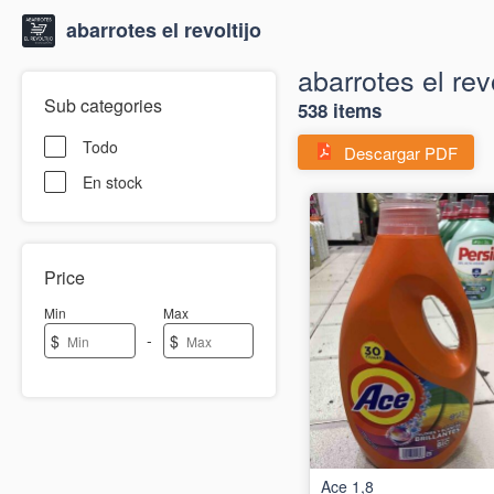
abarrotes el revoltijo
abarrotes el revo
Sub categories
538 items
Todo
Descargar PDF
En stock
Price
Min
Max
-
$
$
Ace 1,8