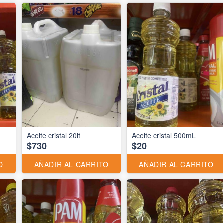
Aceite cristal 20lt
Aceite cristal 500mL
$730
$20
O
AÑADIR AL CARRITO
AÑADIR AL CARRITO