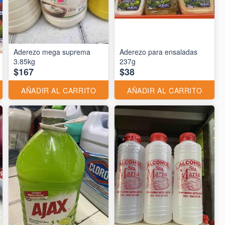
Aderezo mega suprema
Aderezo para ensaladas
3.85kg
237g
$167
$38
AÑADIR AL CARRITO
AÑADIR AL CARRITO