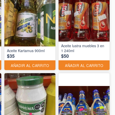
Aceite lustra muebles 3 en
Aceite Kartamus 900ml
1 240ml
$35
$50
AÑADIR AL CARRITO
AÑADIR AL CARRITO