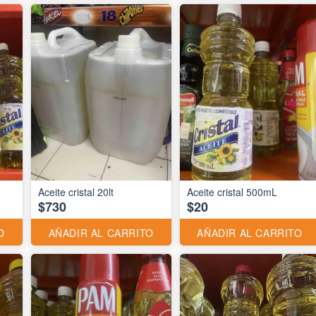
Aceite cristal 20lt
Aceite cristal 500mL
$730
$20
O
AÑADIR AL CARRITO
AÑADIR AL CARRITO