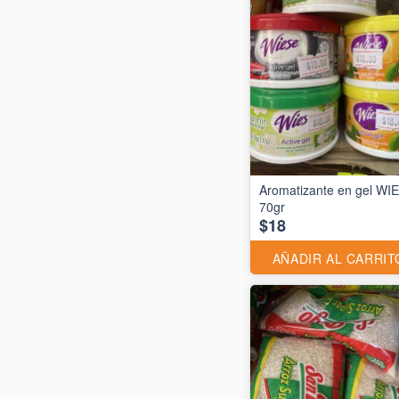
Aromatizante en gel WI
70gr
$18
AÑADIR AL CARRIT