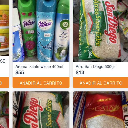
ESE
Aromatizante wiese 400ml
Arro San Diego 500gr
$55
$13
O
AÑADIR AL CARRITO
AÑADIR AL CARRITO