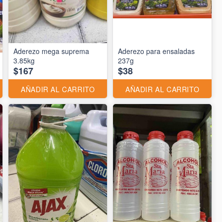
Aderezo mega suprema
Aderezo para ensaladas
3.85kg
237g
$167
$38
AÑADIR AL CARRITO
AÑADIR AL CARRITO