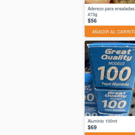
Aderezo para ensaladas
473g
$56
AÑADIR AL CARRIT
$69