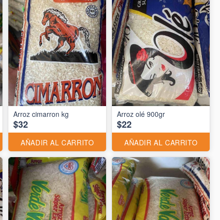
Arroz cimarron kg
Arroz olé 900gr
$32
$22
AÑADIR AL CARRITO
AÑADIR AL CARRITO