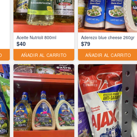
Aceite Nutrioli 800ml
Aderezo blue cheese 260gr
$40
$79
O
AÑADIR AL CARRITO
AÑADIR AL CARRITO