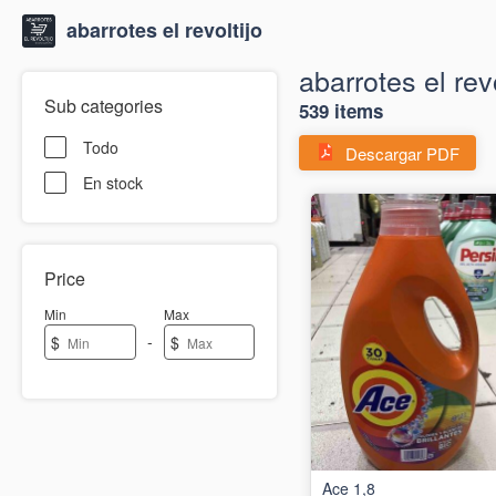
abarrotes el revoltijo
abarrotes el revo
Sub categories
539 items
Todo
Descargar PDF
En stock
Price
Min
Max
-
$
$
Ace 1,8