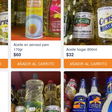
Aceite en aerosol pam
170gr
Aceite hogar 800ml
$60
$32
O
AÑADIR AL CARRITO
AÑADIR AL CARRITO