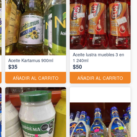
Aceite lustra muebles 3 en
Aceite Kartamus 900ml
1 240ml
$35
$50
AÑADIR AL CARRITO
AÑADIR AL CARRITO