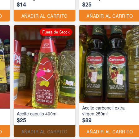
$14
$25
O
AÑADIR AL CARRITO
AÑADIR AL CARRITO
Fuera de Stock
Aceite carbonell extra
Aceite capullo 400ml
virgen 250ml
$25
$89
O
AÑADIR AL CARRITO
AÑADIR AL CARRITO