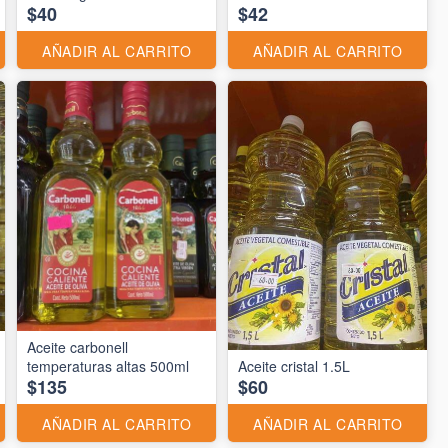
$40
$42
AÑADIR AL CARRITO
AÑADIR AL CARRITO
Aceite carbonell
temperaturas altas 500ml
Aceite cristal 1.5L
$135
$60
AÑADIR AL CARRITO
AÑADIR AL CARRITO