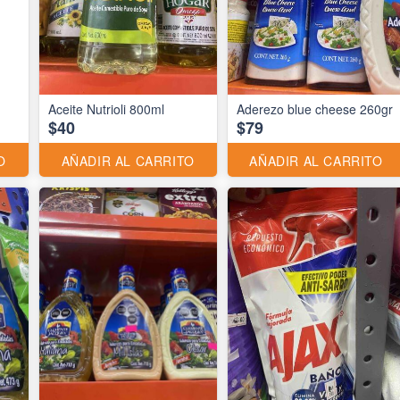
Aceite Nutrioli 800ml
Aderezo blue cheese 260gr
$40
$79
O
AÑADIR AL CARRITO
AÑADIR AL CARRITO