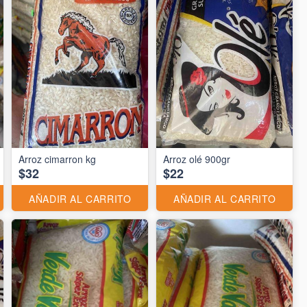
Arroz cimarron kg
Arroz olé 900gr
$32
$22
AÑADIR AL CARRITO
AÑADIR AL CARRITO