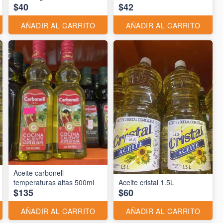
$40
$42
AÑADIR AL CARRITO
AÑADIR AL CARRITO
Aceite carbonell
temperaturas altas 500ml
Aceite cristal 1.5L
$135
$60
AÑADIR AL CARRITO
AÑADIR AL CARRITO