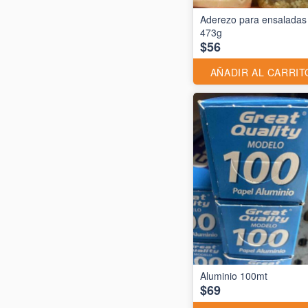
Aderezo para ensaladas
473g
$56
AÑADIR AL CARRIT
$69