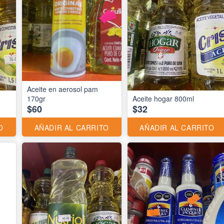
Aceite en aerosol pam
170gr
Aceite hogar 800ml
$60
$32
O
AÑADIR AL CARRITO
AÑADIR AL CARRITO