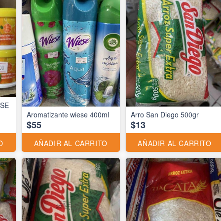
ESE
Aromatizante wiese 400ml
Arro San Diego 500gr
$55
$13
O
AÑADIR AL CARRITO
AÑADIR AL CARRITO