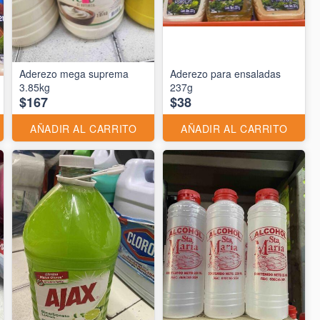
Aderezo mega suprema
Aderezo para ensaladas
3.85kg
237g
$167
$38
AÑADIR AL CARRITO
AÑADIR AL CARRITO