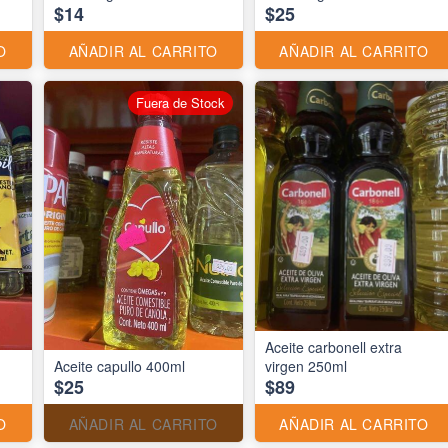
$14
$25
O
AÑADIR AL CARRITO
AÑADIR AL CARRITO
Fuera de Stock
Aceite carbonell extra
Aceite capullo 400ml
virgen 250ml
$25
$89
O
AÑADIR AL CARRITO
AÑADIR AL CARRITO