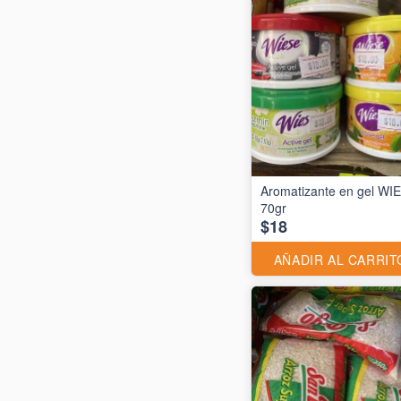
Aromatizante en gel WI
70gr
$18
AÑADIR AL CARRIT