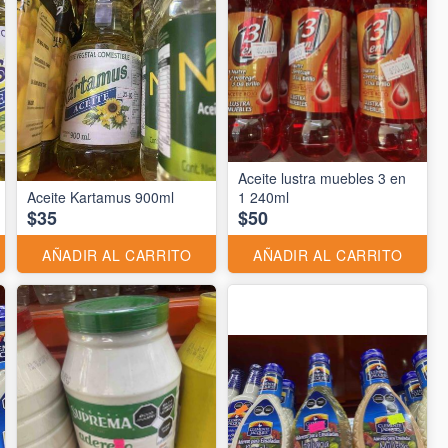
Aceite lustra muebles 3 en
Aceite Kartamus 900ml
1 240ml
$35
$50
AÑADIR AL CARRITO
AÑADIR AL CARRITO