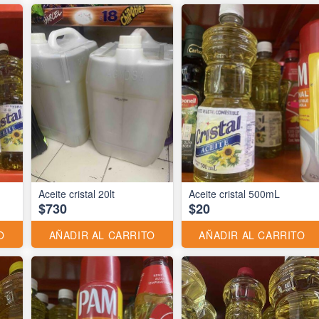
Aceite cristal 20lt
Aceite cristal 500mL
$730
$20
O
AÑADIR AL CARRITO
AÑADIR AL CARRITO