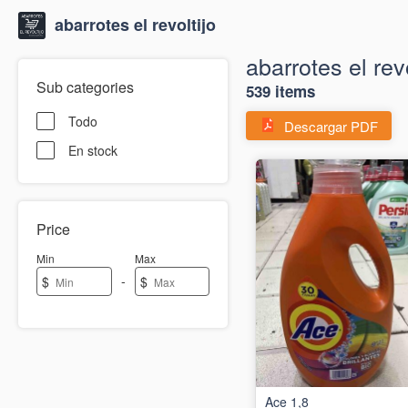
abarrotes el revoltijo
abarrotes el revo
Sub categories
539 items
Todo
Descargar PDF
En stock
Price
Min
Max
-
$
$
Ace 1,8