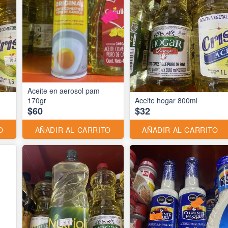
Aceite en aerosol pam
170gr
Aceite hogar 800ml
$60
$32
O
AÑADIR AL CARRITO
AÑADIR AL CARRITO