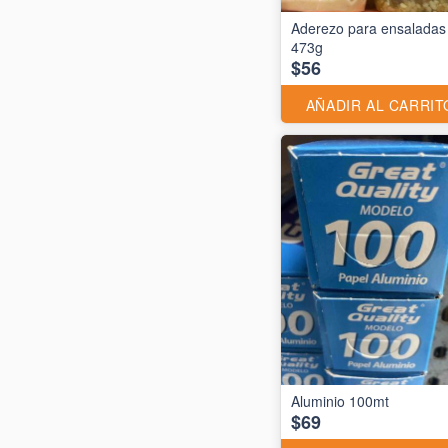
Aderezo para ensaladas
473g
$56
AÑADIR AL CARRIT
$69