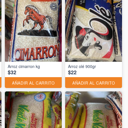
Arroz cimarron kg
Arroz olé 900gr
$32
$22
AÑADIR AL CARRITO
AÑADIR AL CARRITO