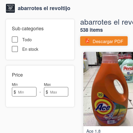
abarrotes el revoltijo
abarrotes el revo
Sub categories
538 items
Todo
Descargar PDF
En stock
Price
Min
Max
-
$
$
Ace 1,8