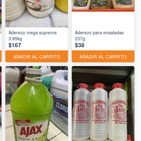
Aderezo mega suprema
Aderezo para ensaladas
3.85kg
237g
$167
$38
AÑADIR AL CARRITO
AÑADIR AL CARRITO