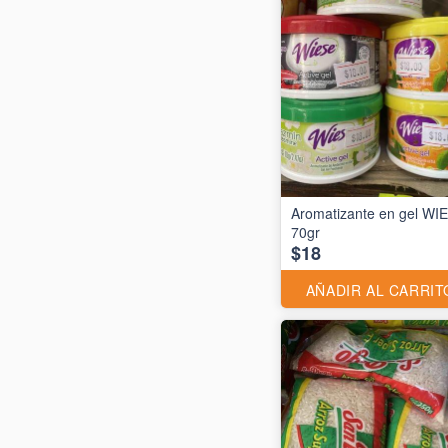
Aromatizante en gel WI
70gr
$18
AÑADIR AL CARRIT