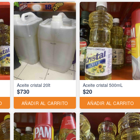
Aceite cristal 20lt
Aceite cristal 500mL
$730
$20
O
AÑADIR AL CARRITO
AÑADIR AL CARRITO