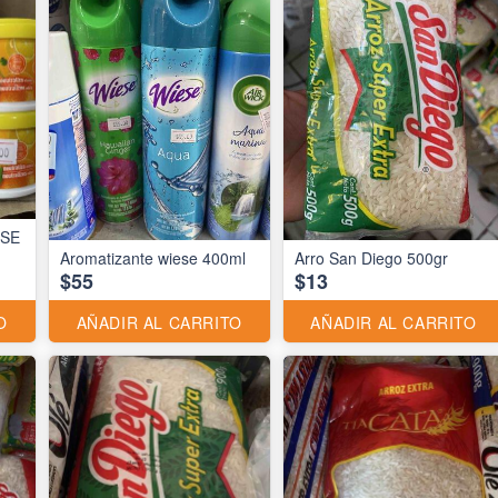
ESE
Aromatizante wiese 400ml
Arro San Diego 500gr
$55
$13
O
AÑADIR AL CARRITO
AÑADIR AL CARRITO