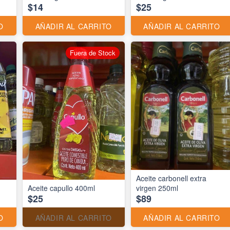
$14
$25
O
AÑADIR AL CARRITO
AÑADIR AL CARRITO
Fuera de Stock
Aceite carbonell extra
Aceite capullo 400ml
virgen 250ml
$25
$89
O
AÑADIR AL CARRITO
AÑADIR AL CARRITO