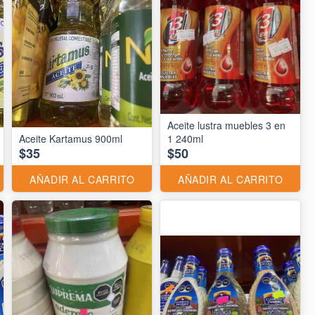
Aceite lustra muebles 3 en
Aceite Kartamus 900ml
1 240ml
$35
$50
AÑADIR AL CARRITO
AÑADIR AL CARRITO