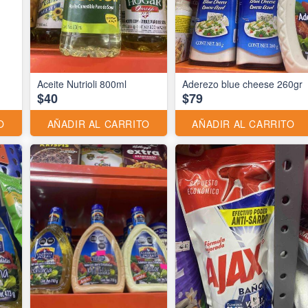
Aceite Nutrioli 800ml
Aderezo blue cheese 260gr
$40
$79
O
AÑADIR AL CARRITO
AÑADIR AL CARRITO