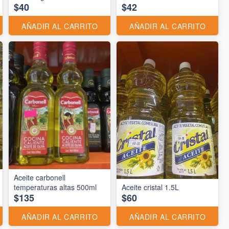
$40
$42
AÑADIR AL CARRITO
AÑADIR AL CARRITO
Aceite carbonell
temperaturas altas 500ml
Aceite cristal 1.5L
$135
$60
AÑADIR AL CARRITO
AÑADIR AL CARRITO