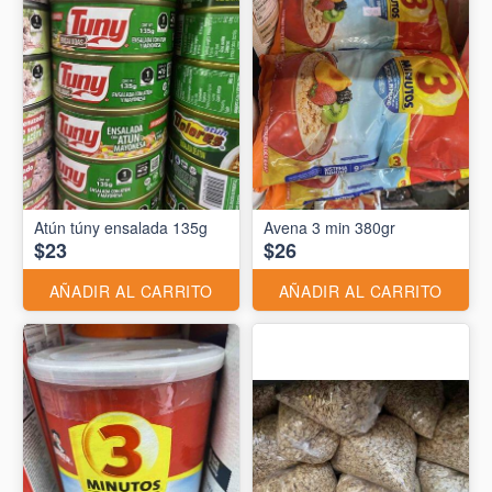
Atún túny ensalada 135g
Avena 3 min 380gr
$23
$26
AÑADIR AL CARRITO
AÑADIR AL CARRITO