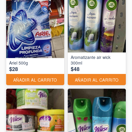
Aromatizante air wick
Ariel 500g
300ml
$28
$48
AÑADIR AL CARRITO
AÑADIR AL CARRITO