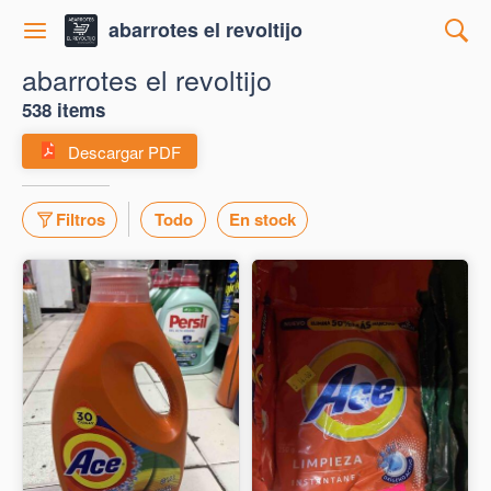
abarrotes el revoltijo
abarrotes el revoltijo
538 items
Descargar PDF
Filtros
Todo
En stock