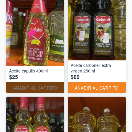
Aceite carbonell extra
Aceite capullo 400ml
virgen 250ml
$25
$89
AÑADIR AL CARRITO
AÑADIR AL CARRITO