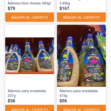
Aderezo blue cheese 260gr
3.85kg
$79
$167
AÑADIR AL CARRITO
AÑADIR AL CARRITO
Aderezo para ensaladas
Aderezo para ensaladas
237g
473g
$38
$56
AÑADIR AL CARRITO
AÑADIR AL CARRITO