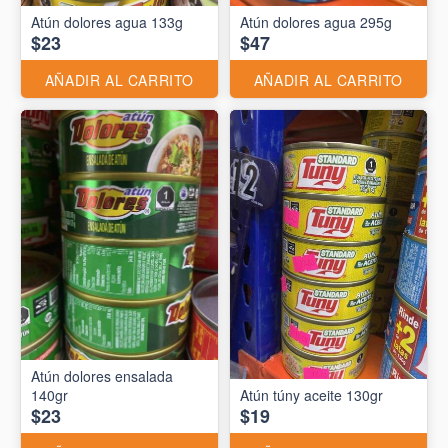
Atún dolores agua 133g
Atún dolores agua 295g
$23
$47
AÑADIR AL CARRITO
AÑADIR AL CARRITO
Atún dolores ensalada
140gr
Atún túny aceite 130gr
$23
$19