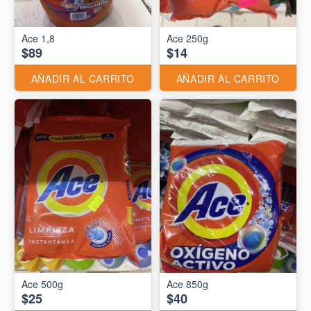
Ace 1,8
Ace 250g
$89
$14
AÑADIR AL CARRITO
AÑADIR AL CARRITO
Ace 500g
Ace 850g
$25
$40