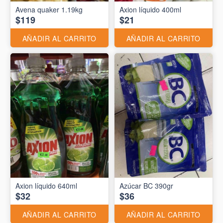
Avena quaker 1.19kg
Axion líquido 400ml
$119
$21
AÑADIR AL CARRITO
AÑADIR AL CARRITO
Axion líquido 640ml
Azúcar BC 390gr
$32
$36
AÑADIR AL CARRITO
AÑADIR AL CARRITO