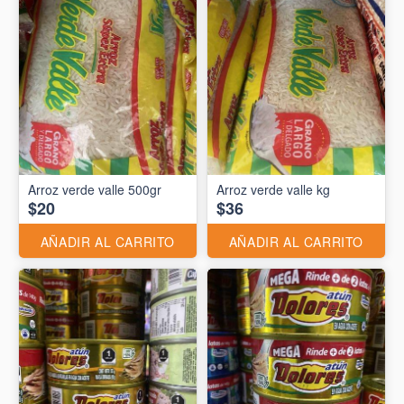
Arroz verde valle 500gr
Arroz verde valle kg
$20
$36
AÑADIR AL CARRITO
AÑADIR AL CARRITO