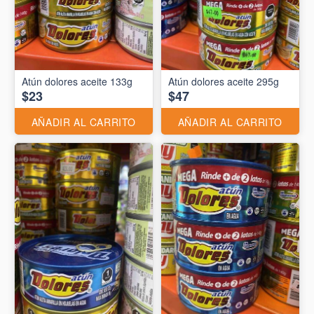
Atún dolores aceite 133g
Atún dolores aceite 295g
$23
$47
AÑADIR AL CARRITO
AÑADIR AL CARRITO