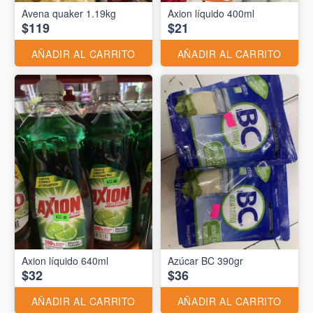
Avena quaker 1.19kg
Axion líquido 400ml
$119
$21
AÑADIR AL CARRITO
AÑADIR AL CARRITO
Axion líquido 640ml
Azúcar BC 390gr
$32
$36
AÑADIR AL CARRITO
AÑADIR AL CARRITO