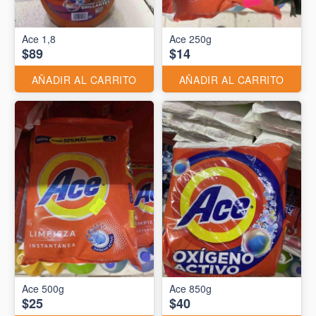
Ace 1,8
Ace 250g
$89
$14
AÑADIR AL CARRITO
AÑADIR AL CARRITO
Ace 500g
Ace 850g
$25
$40