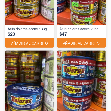
Atún dolores aceite 133g
Atún dolores aceite 295g
$23
$47
AÑADIR AL CARRITO
AÑADIR AL CARRITO