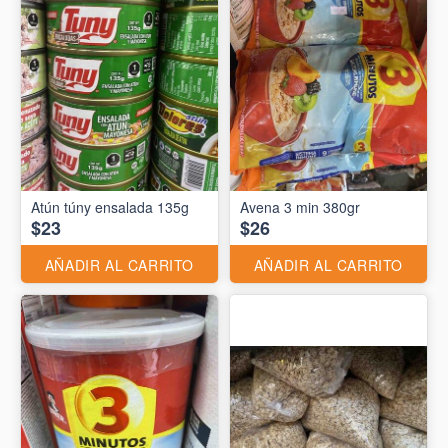
Atún túny ensalada 135g
Avena 3 min 380gr
$23
$26
AÑADIR AL CARRITO
AÑADIR AL CARRITO