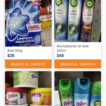
Aromatizante air wick
Ariel 500g
300ml
$28
$48
AÑADIR AL CARRITO
AÑADIR AL CARRITO