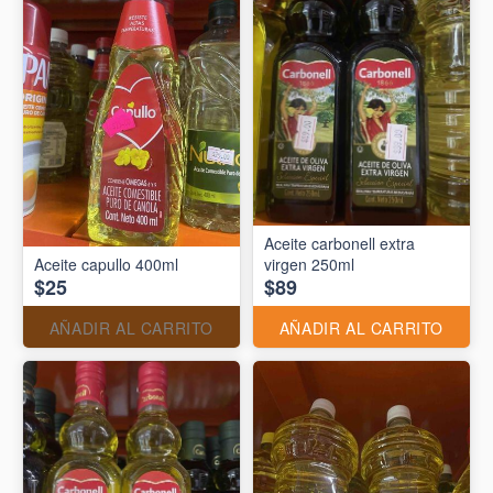
Aceite carbonell extra
Aceite capullo 400ml
virgen 250ml
$25
$89
AÑADIR AL CARRITO
AÑADIR AL CARRITO