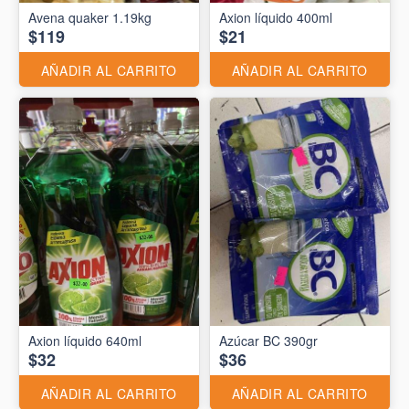
Avena quaker 1.19kg
Axion líquido 400ml
$119
$21
AÑADIR AL CARRITO
AÑADIR AL CARRITO
Axion líquido 640ml
Azúcar BC 390gr
$32
$36
AÑADIR AL CARRITO
AÑADIR AL CARRITO