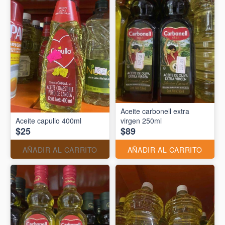
Aceite carbonell extra
Aceite capullo 400ml
virgen 250ml
$25
$89
AÑADIR AL CARRITO
AÑADIR AL CARRITO