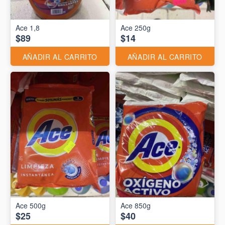
Ace 1,8
Ace 250g
$89
$14
AÑADIR AL CARRITO
AÑADIR AL CARRITO
Ace 500g
Ace 850g
$25
$40