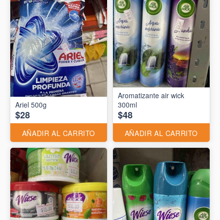
Aromatizante air wick
Ariel 500g
300ml
$28
$48
AÑADIR AL CARRITO
AÑADIR AL CARRITO