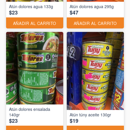
Atún dolores agua 133g
Atún dolores agua 295g
$23
$47
AÑADIR AL CARRITO
AÑADIR AL CARRITO
Atún dolores ensalada
140gr
Atún túny aceite 130gr
$23
$19