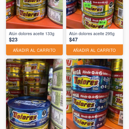
Atún dolores aceite 133g
Atún dolores aceite 295g
$23
$47
AÑADIR AL CARRITO
AÑADIR AL CARRITO