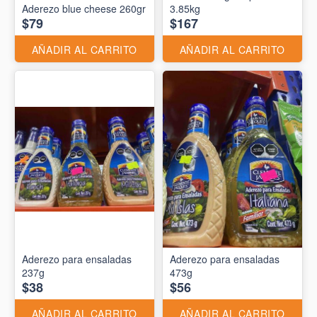
Aderezo blue cheese 260gr
3.85kg
$79
$167
AÑADIR AL CARRITO
AÑADIR AL CARRITO
Aderezo para ensaladas
Aderezo para ensaladas
237g
473g
$38
$56
AÑADIR AL CARRITO
AÑADIR AL CARRITO