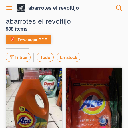
abarrotes el revoltijo
abarrotes el revoltijo
538 items
Descargar PDF
Filtros
Todo
En stock