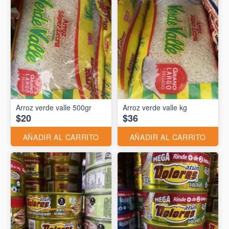
Arroz verde valle 500gr
Arroz verde valle kg
$20
$36
AÑADIR AL CARRITO
AÑADIR AL CARRITO