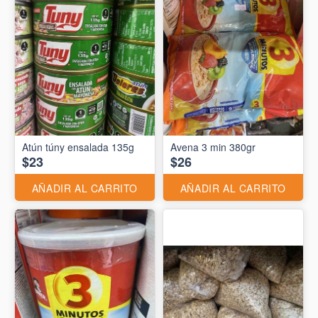
Atún túny ensalada 135g
Avena 3 min 380gr
$23
$26
AÑADIR AL CARRITO
AÑADIR AL CARRITO