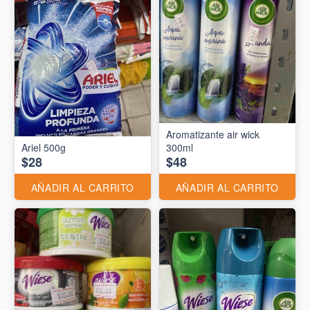
Aromatizante air wick
Ariel 500g
300ml
$28
$48
AÑADIR AL CARRITO
AÑADIR AL CARRITO