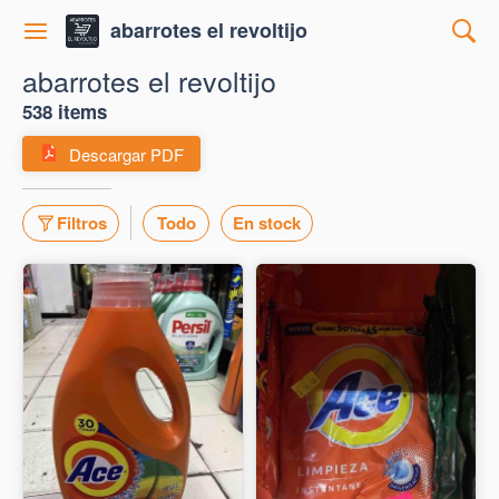
abarrotes el revoltijo
abarrotes el revoltijo
538 items
Descargar PDF
Filtros
Todo
En stock