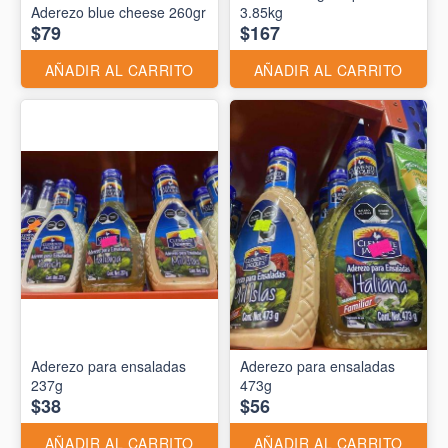
Aderezo blue cheese 260gr
3.85kg
$79
$167
AÑADIR AL CARRITO
AÑADIR AL CARRITO
Aderezo para ensaladas
Aderezo para ensaladas
237g
473g
$38
$56
AÑADIR AL CARRITO
AÑADIR AL CARRITO