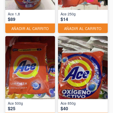
Ace 1,8
Ace 250g
$89
$14
AÑADIR AL CARRITO
AÑADIR AL CARRITO
Ace 500g
Ace 850g
$25
$40