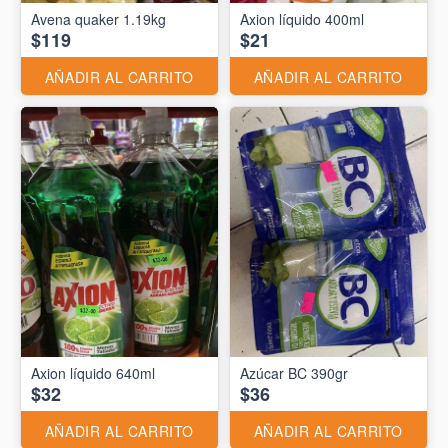
Avena quaker 1.19kg
Axion líquido 400ml
$119
$21
AÑADIR AL CARRITO
AÑADIR AL CARRITO
Axion líquido 640ml
Azúcar BC 390gr
$32
$36
AÑADIR AL CARRITO
AÑADIR AL CARRITO