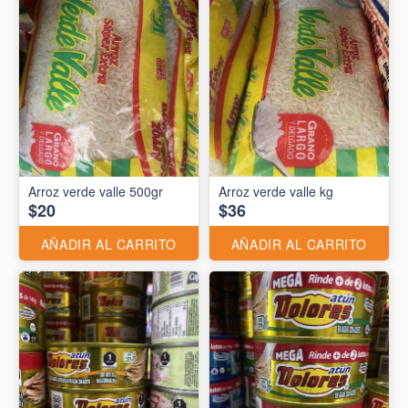
Arroz verde valle 500gr
Arroz verde valle kg
$20
$36
AÑADIR AL CARRITO
AÑADIR AL CARRITO