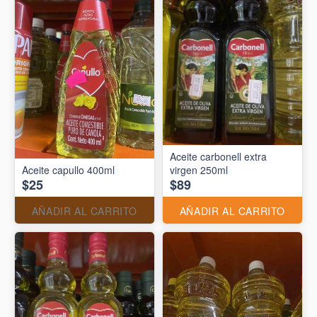
Aceite carbonell extra
Aceite capullo 400ml
virgen 250ml
$25
$89
AÑADIR AL CARRITO
AÑADIR AL CARRITO