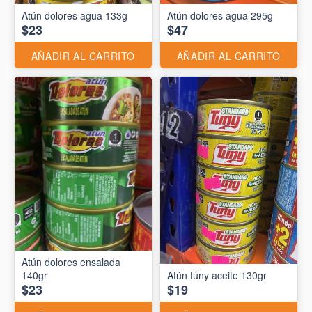
Atún dolores agua 133g
Atún dolores agua 295g
$23
$47
AÑADIR AL CARRITO
AÑADIR AL CARRITO
Atún dolores ensalada
140gr
Atún túny aceite 130gr
$23
$19