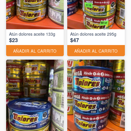
Atún dolores aceite 133g
Atún dolores aceite 295g
$23
$47
AÑADIR AL CARRITO
AÑADIR AL CARRITO