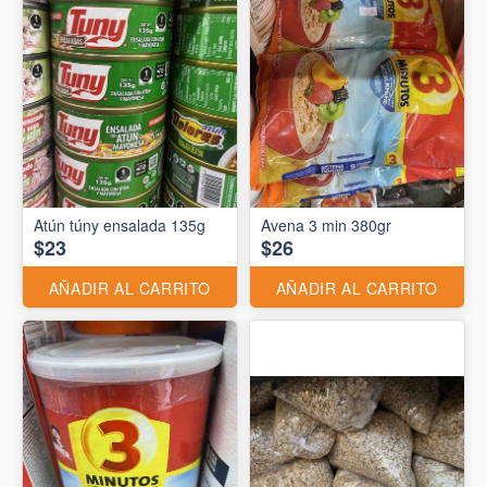
Atún túny ensalada 135g
Avena 3 min 380gr
$23
$26
AÑADIR AL CARRITO
AÑADIR AL CARRITO