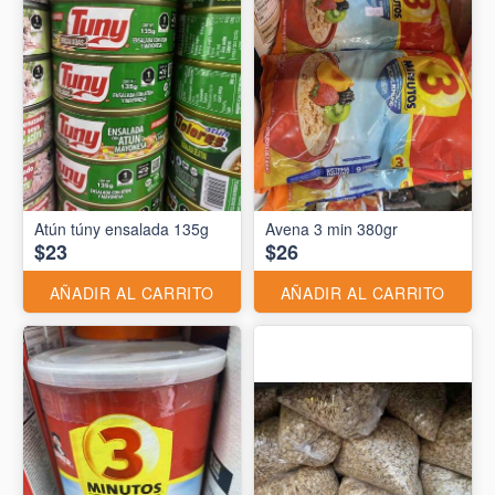
Atún túny ensalada 135g
Avena 3 min 380gr
$23
$26
AÑADIR AL CARRITO
AÑADIR AL CARRITO