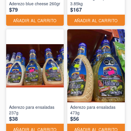
Aderezo blue cheese 260gr
3.85kg
$79
$167
AÑADIR AL CARRITO
AÑADIR AL CARRITO
Aderezo para ensaladas
Aderezo para ensaladas
237g
473g
$38
$56
AÑADIR AL CARRITO
AÑADIR AL CARRITO