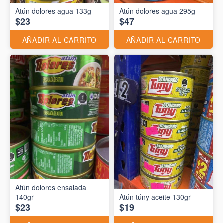
Atún dolores agua 133g
Atún dolores agua 295g
$23
$47
AÑADIR AL CARRITO
AÑADIR AL CARRITO
Atún dolores ensalada
140gr
Atún túny aceite 130gr
$23
$19