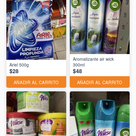
Aromatizante air wick
Ariel 500g
300ml
$28
$48
AÑADIR AL CARRITO
AÑADIR AL CARRITO