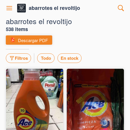
abarrotes el revoltijo
abarrotes el revoltijo
538 items
Descargar PDF
Filtros
Todo
En stock