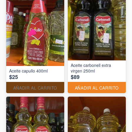
Aceite carbonell extra
Aceite capullo 400ml
virgen 250ml
$25
$89
AÑADIR AL CARRITO
AÑADIR AL CARRITO