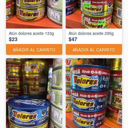
Atún dolores aceite 133g
Atún dolores aceite 295g
$23
$47
AÑADIR AL CARRITO
AÑADIR AL CARRITO