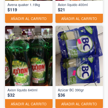
Avena quaker 1.19kg
Axion líquido 400ml
$119
$21
AÑADIR AL CARRITO
AÑADIR AL CARRITO
Axion líquido 640ml
Azúcar BC 390gr
$32
$36
AÑADIR AL CARRITO
AÑADIR AL CARRITO