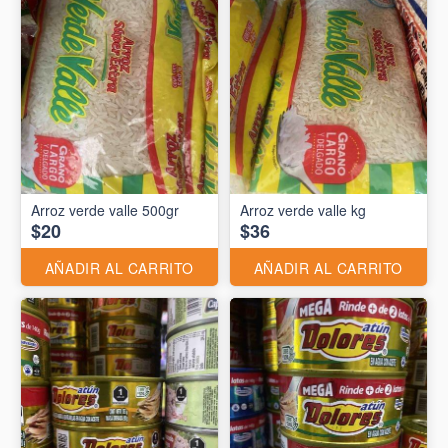
Arroz verde valle 500gr
Arroz verde valle kg
$20
$36
AÑADIR AL CARRITO
AÑADIR AL CARRITO