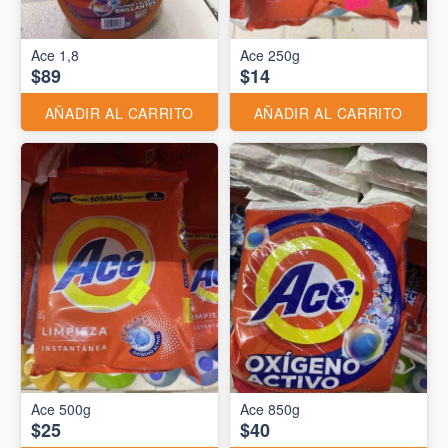
Ace 1,8
Ace 250g
$89
$14
AÑADIR AL CARRITO
AÑADIR AL CARRITO
Ace 500g
Ace 850g
$25
$40