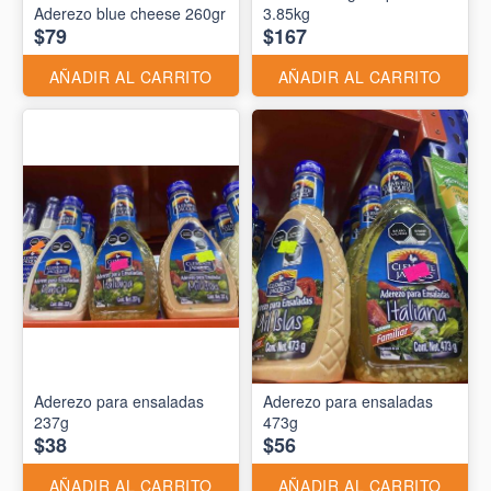
Aderezo blue cheese 260gr
3.85kg
$79
$167
AÑADIR AL CARRITO
AÑADIR AL CARRITO
Aderezo para ensaladas
Aderezo para ensaladas
237g
473g
$38
$56
AÑADIR AL CARRITO
AÑADIR AL CARRITO