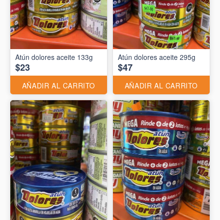
Atún dolores aceite 133g
Atún dolores aceite 295g
$23
$47
AÑADIR AL CARRITO
AÑADIR AL CARRITO