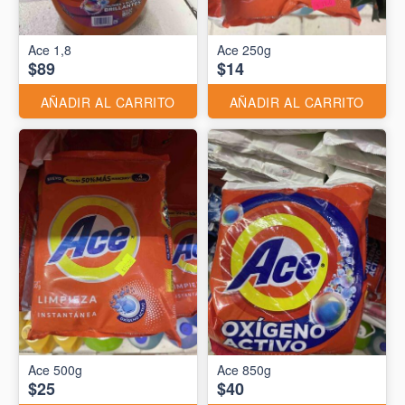
Ace 1,8
Ace 250g
$89
$14
AÑADIR AL CARRITO
AÑADIR AL CARRITO
Ace 500g
Ace 850g
$25
$40