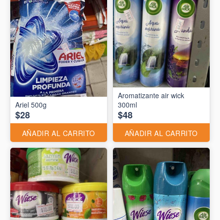
Aromatizante air wick
Ariel 500g
300ml
$28
$48
AÑADIR AL CARRITO
AÑADIR AL CARRITO