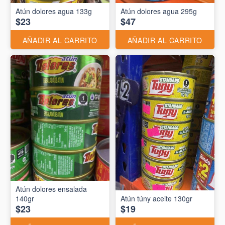
Atún dolores agua 133g
Atún dolores agua 295g
$23
$47
AÑADIR AL CARRITO
AÑADIR AL CARRITO
Atún dolores ensalada
140gr
Atún túny aceite 130gr
$23
$19