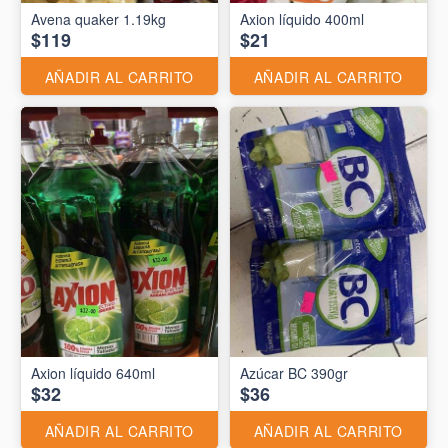
Avena quaker 1.19kg
Axion líquido 400ml
$119
$21
AÑADIR AL CARRITO
AÑADIR AL CARRITO
Axion líquido 640ml
Azúcar BC 390gr
$32
$36
AÑADIR AL CARRITO
AÑADIR AL CARRITO