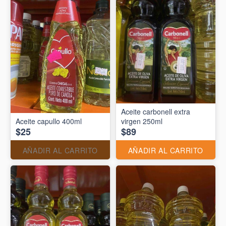
Aceite carbonell extra
Aceite capullo 400ml
virgen 250ml
$25
$89
AÑADIR AL CARRITO
AÑADIR AL CARRITO