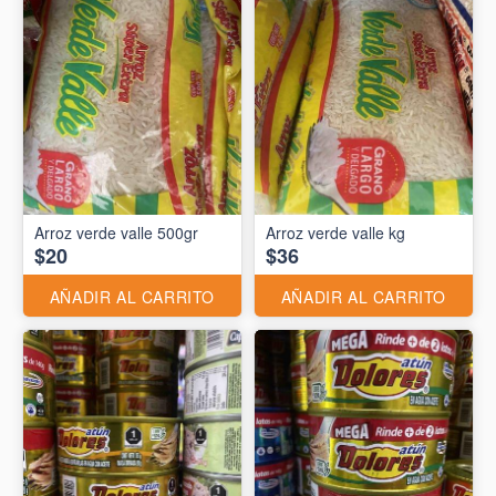
Arroz verde valle 500gr
Arroz verde valle kg
$20
$36
AÑADIR AL CARRITO
AÑADIR AL CARRITO