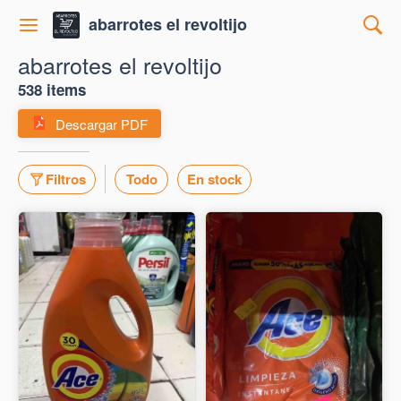
abarrotes el revoltijo
abarrotes el revoltijo
538 items
Descargar PDF
Filtros
Todo
En stock