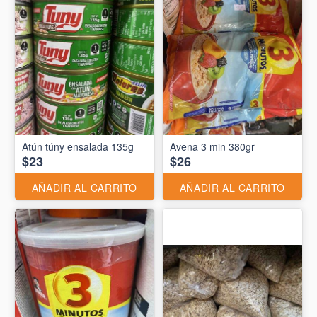
Atún túny ensalada 135g
Avena 3 min 380gr
$23
$26
AÑADIR AL CARRITO
AÑADIR AL CARRITO