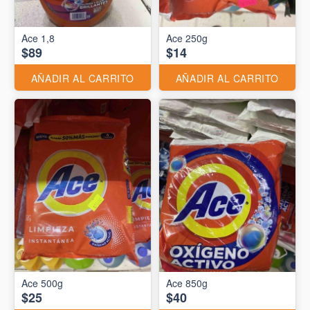
Ace 1,8
Ace 250g
$89
$14
AÑADIR AL CARRITO
AÑADIR AL CARRITO
Ace 500g
Ace 850g
$25
$40