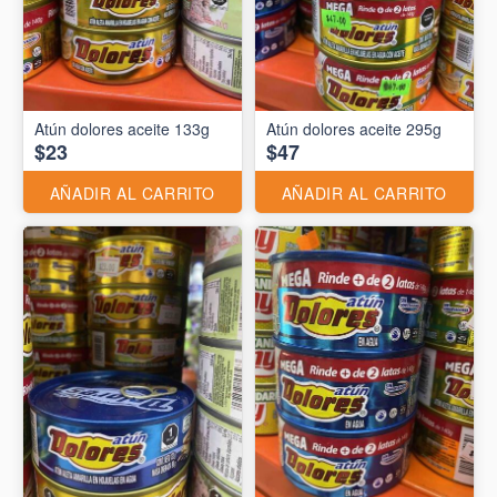
Atún dolores aceite 133g
Atún dolores aceite 295g
$23
$47
AÑADIR AL CARRITO
AÑADIR AL CARRITO