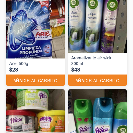
Aromatizante air wick
Ariel 500g
300ml
$28
$48
AÑADIR AL CARRITO
AÑADIR AL CARRITO