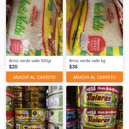
Arroz verde valle 500gr
Arroz verde valle kg
$20
$36
AÑADIR AL CARRITO
AÑADIR AL CARRITO