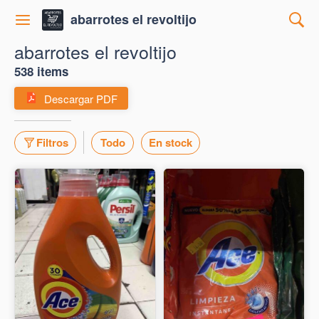
abarrotes el revoltijo
abarrotes el revoltijo
538 items
Descargar PDF
Filtros
Todo
En stock