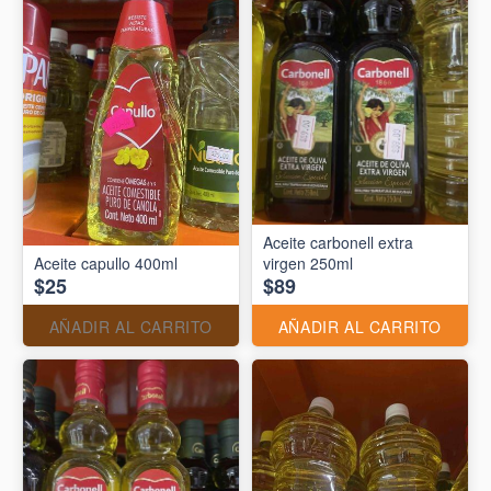
Aceite carbonell extra
Aceite capullo 400ml
virgen 250ml
$25
$89
AÑADIR AL CARRITO
AÑADIR AL CARRITO