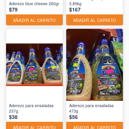
Aderezo blue cheese 260gr
3.85kg
$79
$167
AÑADIR AL CARRITO
AÑADIR AL CARRITO
Aderezo para ensaladas
Aderezo para ensaladas
237g
473g
$38
$56
AÑADIR AL CARRITO
AÑADIR AL CARRITO