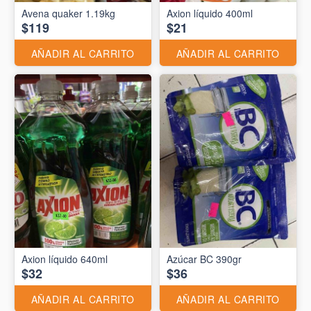
Avena quaker 1.19kg
Axion líquido 400ml
$119
$21
AÑADIR AL CARRITO
AÑADIR AL CARRITO
Axion líquido 640ml
Azúcar BC 390gr
$32
$36
AÑADIR AL CARRITO
AÑADIR AL CARRITO