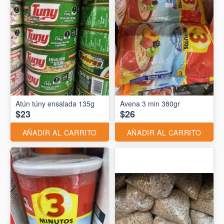
Atún túny ensalada 135g
Avena 3 min 380gr
$23
$26
AÑADIR AL CARRITO
AÑADIR AL CARRITO