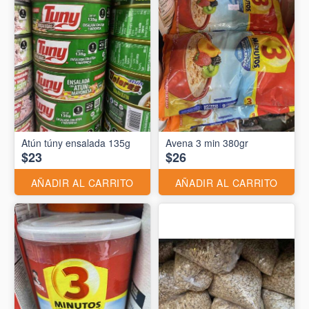
Atún túny ensalada 135g
Avena 3 min 380gr
$23
$26
AÑADIR AL CARRITO
AÑADIR AL CARRITO