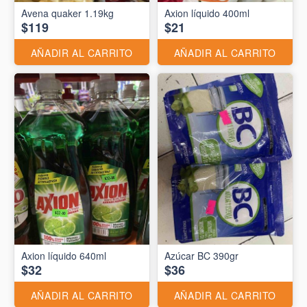
Avena quaker 1.19kg
Axion líquido 400ml
$119
$21
AÑADIR AL CARRITO
AÑADIR AL CARRITO
Axion líquido 640ml
Azúcar BC 390gr
$32
$36
AÑADIR AL CARRITO
AÑADIR AL CARRITO