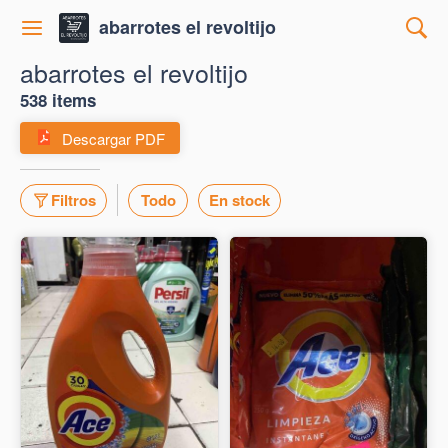
abarrotes el revoltijo
abarrotes el revoltijo
538 items
Descargar PDF
Filtros
Todo
En stock