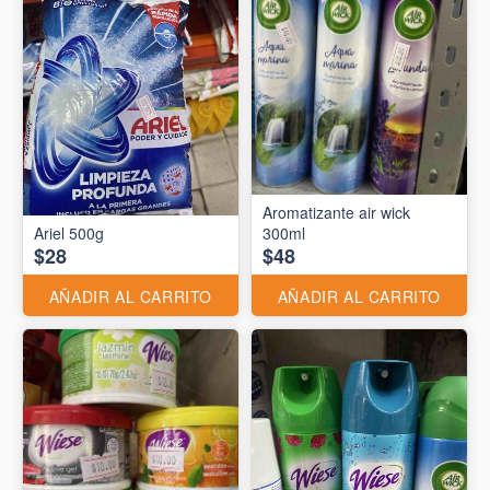
Aromatizante air wick
Ariel 500g
300ml
$28
$48
AÑADIR AL CARRITO
AÑADIR AL CARRITO