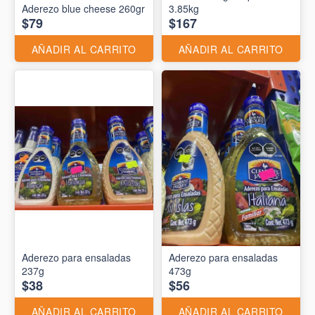
Aderezo blue cheese 260gr
3.85kg
$79
$167
AÑADIR AL CARRITO
AÑADIR AL CARRITO
Aderezo para ensaladas
Aderezo para ensaladas
237g
473g
$38
$56
AÑADIR AL CARRITO
AÑADIR AL CARRITO