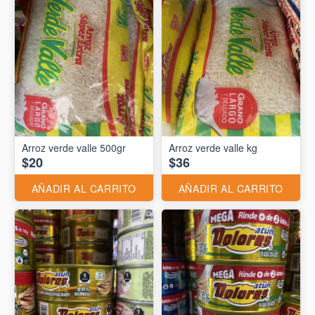
Arroz verde valle 500gr
Arroz verde valle kg
$20
$36
AÑADIR AL CARRITO
AÑADIR AL CARRITO