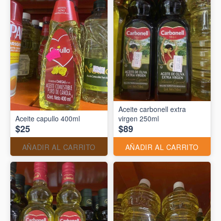
Aceite carbonell extra
Aceite capullo 400ml
virgen 250ml
$25
$89
AÑADIR AL CARRITO
AÑADIR AL CARRITO