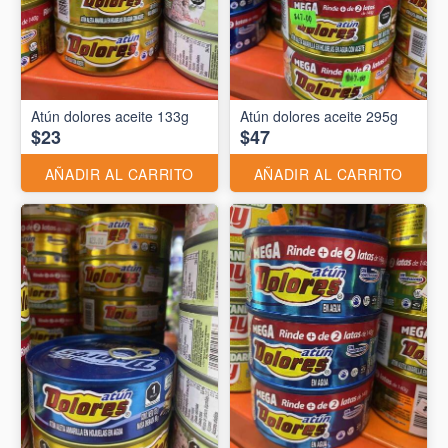
Atún dolores aceite 133g
Atún dolores aceite 295g
$23
$47
AÑADIR AL CARRITO
AÑADIR AL CARRITO