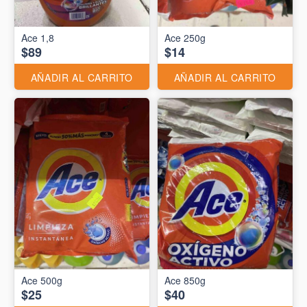
Ace 1,8
Ace 250g
$89
$14
AÑADIR AL CARRITO
AÑADIR AL CARRITO
Ace 500g
Ace 850g
$25
$40