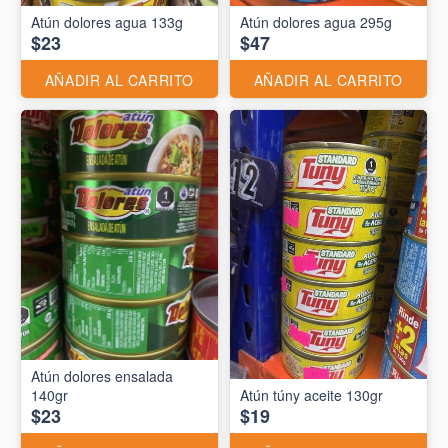
Atún dolores agua 133g
Atún dolores agua 295g
$23
$47
AÑADIR AL CARRITO
AÑADIR AL CARRITO
Atún dolores ensalada
140gr
Atún túny aceite 130gr
$23
$19