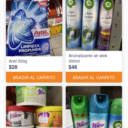
Aromatizante air wick
Ariel 500g
300ml
$28
$48
AÑADIR AL CARRITO
AÑADIR AL CARRITO