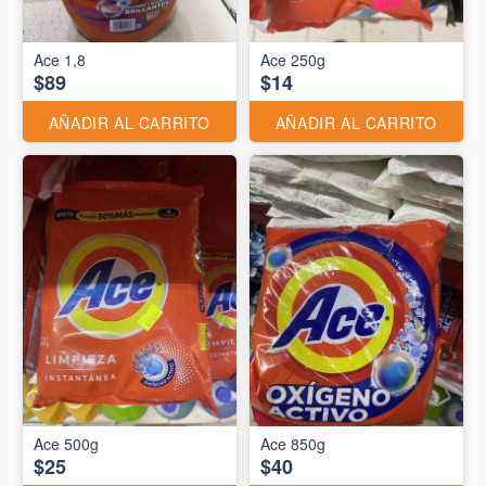
Ace 1,8
Ace 250g
$89
$14
AÑADIR AL CARRITO
AÑADIR AL CARRITO
Ace 500g
Ace 850g
$25
$40