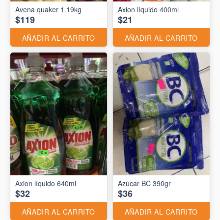
Avena quaker 1.19kg
Axion líquido 400ml
$119
$21
AÑADIR AL CARRITO
AÑADIR AL CARRITO
Axion líquido 640ml
Azúcar BC 390gr
$32
$36
AÑADIR AL CARRITO
AÑADIR AL CARRITO