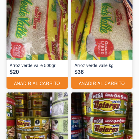
Arroz verde valle 500gr
Arroz verde valle kg
$20
$36
AÑADIR AL CARRITO
AÑADIR AL CARRITO