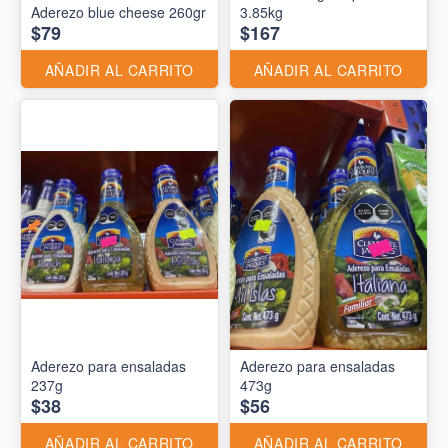
Aderezo blue cheese 260gr
3.85kg
$79
$167
AÑADIR AL CARRITO
AÑADIR AL CARRITO
Aderezo para ensaladas
Aderezo para ensaladas
237g
473g
$38
$56
AÑADIR AL CARRITO
AÑADIR AL CARRITO