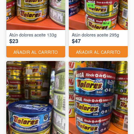
Atún dolores aceite 133g
Atún dolores aceite 295g
$23
$47
AÑADIR AL CARRITO
AÑADIR AL CARRITO