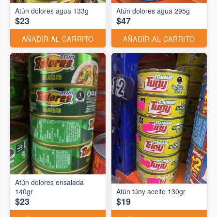
Atún dolores agua 133g
Atún dolores agua 295g
$23
$47
AÑADIR AL CARRITO
AÑADIR AL CARRITO
Atún dolores ensalada
140gr
Atún túny aceite 130gr
$23
$19