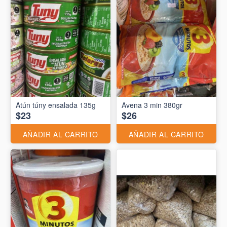
Atún túny ensalada 135g
Avena 3 min 380gr
$23
$26
AÑADIR AL CARRITO
AÑADIR AL CARRITO