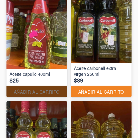
Aceite carbonell extra
Aceite capullo 400ml
virgen 250ml
$25
$89
AÑADIR AL CARRITO
AÑADIR AL CARRITO