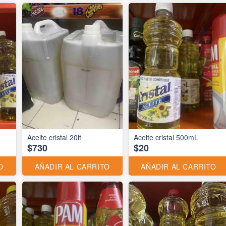
Aceite cristal 20lt
Aceite cristal 500mL
$730
$20
O
AÑADIR AL CARRITO
AÑADIR AL CARRITO