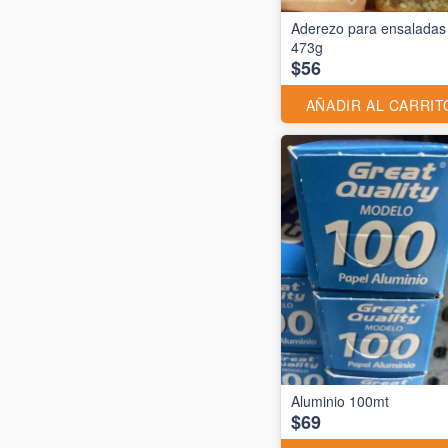
Aderezo para ensaladas
473g
$56
AÑADIR AL CARRIT
$69