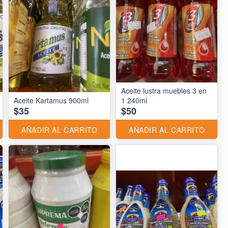
Aceite lustra muebles 3 en
Aceite Kartamus 900ml
1 240ml
$35
$50
AÑADIR AL CARRITO
AÑADIR AL CARRITO