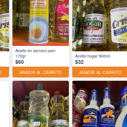
Aceite en aerosol pam
170gr
Aceite hogar 800ml
$60
$32
O
AÑADIR AL CARRITO
AÑADIR AL CARRITO