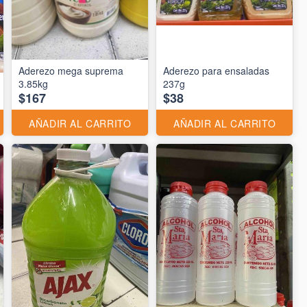
Aderezo mega suprema
Aderezo para ensaladas
3.85kg
237g
$167
$38
AÑADIR AL CARRITO
AÑADIR AL CARRITO