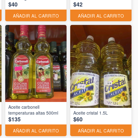
$40
$42
AÑADIR AL CARRITO
AÑADIR AL CARRITO
Aceite carbonell
temperaturas altas 500ml
Aceite cristal 1.5L
$135
$60
AÑADIR AL CARRITO
AÑADIR AL CARRITO