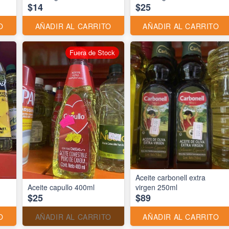
$14
$25
O
AÑADIR AL CARRITO
AÑADIR AL CARRITO
Fuera de Stock
Aceite carbonell extra
Aceite capullo 400ml
virgen 250ml
$25
$89
O
AÑADIR AL CARRITO
AÑADIR AL CARRITO