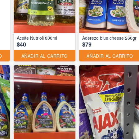
Aceite Nutrioli 800ml
Aderezo blue cheese 260gr
$40
$79
O
AÑADIR AL CARRITO
AÑADIR AL CARRITO