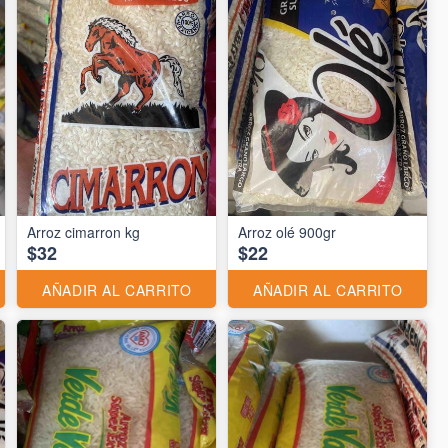
Arroz cimarron kg
Arroz olé 900gr
$32
$22
AÑADIR AL CARRITO
AÑADIR AL CARRITO