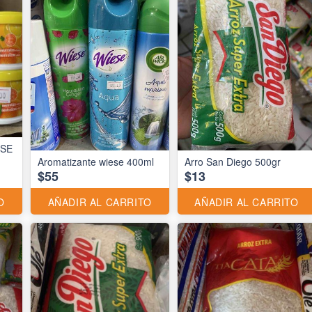
ESE
Aromatizante wiese 400ml
Arro San Diego 500gr
$55
$13
O
AÑADIR AL CARRITO
AÑADIR AL CARRITO