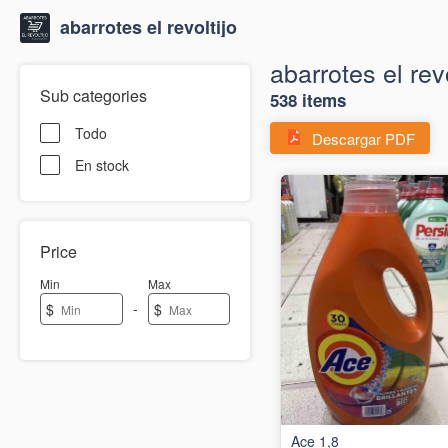
abarrotes el revoltijo
abarrotes el revo
Sub categories
538 items
Todo
Descargar PDF
En stock
Price
Min
Max
-
$
$
Ace 1,8