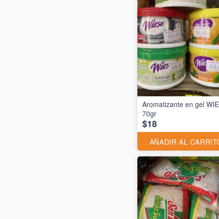
Aromatizante en gel WI
70gr
$18
AÑADIR AL CARRIT