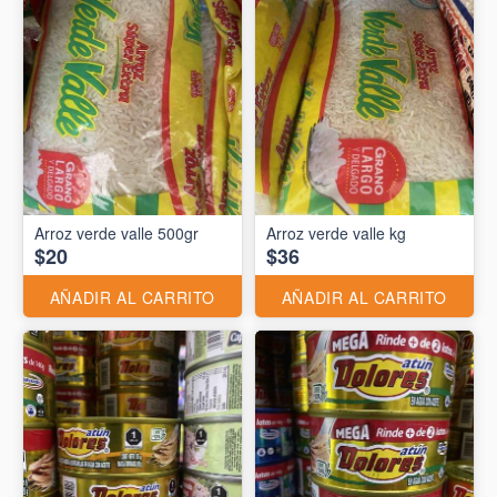
Arroz verde valle 500gr
Arroz verde valle kg
$20
$36
AÑADIR AL CARRITO
AÑADIR AL CARRITO