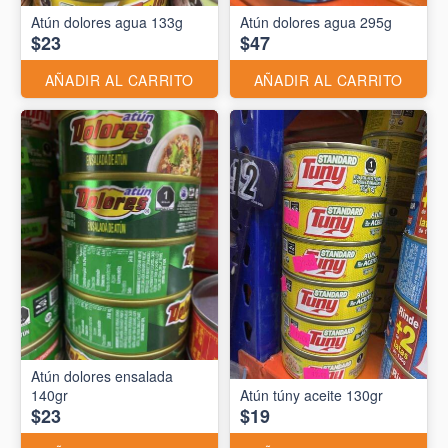
Atún dolores agua 133g
Atún dolores agua 295g
$23
$47
AÑADIR AL CARRITO
AÑADIR AL CARRITO
Atún dolores ensalada
140gr
Atún túny aceite 130gr
$23
$19