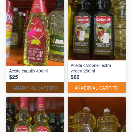
Aceite carbonell extra
Aceite capullo 400ml
virgen 250ml
$25
$89
AÑADIR AL CARRITO
AÑADIR AL CARRITO