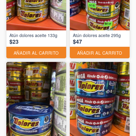
Atún dolores aceite 133g
Atún dolores aceite 295g
$23
$47
AÑADIR AL CARRITO
AÑADIR AL CARRITO