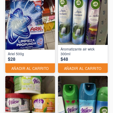
Aromatizante air wick
Ariel 500g
300ml
$28
$48
AÑADIR AL CARRITO
AÑADIR AL CARRITO