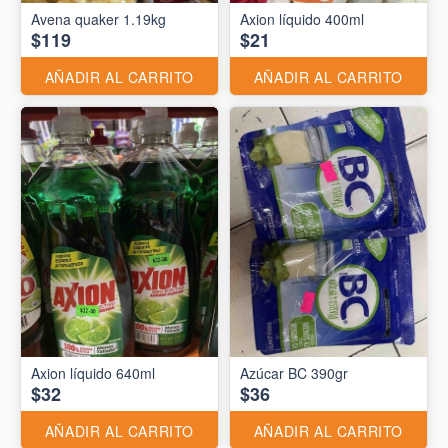
Avena quaker 1.19kg
Axion líquido 400ml
$119
$21
AÑADIR AL CARRITO
AÑADIR AL CARRITO
Axion líquido 640ml
Azúcar BC 390gr
$32
$36
AÑADIR AL CARRITO
AÑADIR AL CARRITO