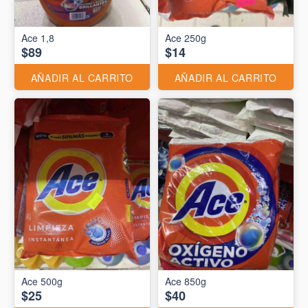
Ace 1,8
Ace 250g
$89
$14
AÑADIR AL CARRITO
AÑADIR AL CARRITO
Ace 500g
Ace 850g
$25
$40