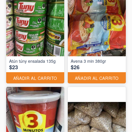
Atún túny ensalada 135g
Avena 3 min 380gr
$23
$26
AÑADIR AL CARRITO
AÑADIR AL CARRITO