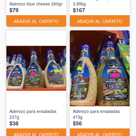
Aderezo blue cheese 260gr
3.85kg
$79
$167
AÑADIR AL CARRITO
AÑADIR AL CARRITO
Aderezo para ensaladas
Aderezo para ensaladas
237g
473g
$38
$56
AÑADIR AL CARRITO
AÑADIR AL CARRITO