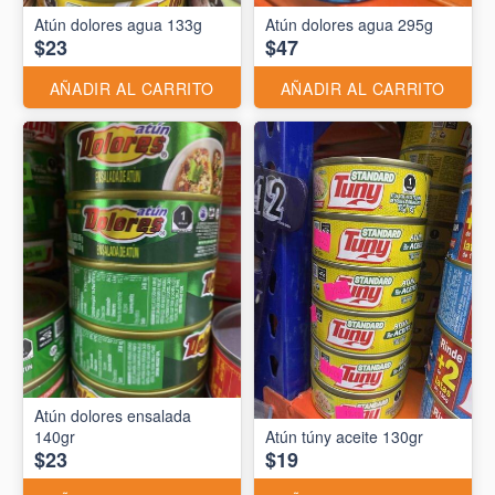
Atún dolores agua 133g
Atún dolores agua 295g
$23
$47
AÑADIR AL CARRITO
AÑADIR AL CARRITO
Atún dolores ensalada
140gr
Atún túny aceite 130gr
$23
$19