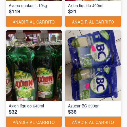
Avena quaker 1.19kg
Axion líquido 400ml
$119
$21
AÑADIR AL CARRITO
AÑADIR AL CARRITO
Axion líquido 640ml
Azúcar BC 390gr
$32
$36
AÑADIR AL CARRITO
AÑADIR AL CARRITO