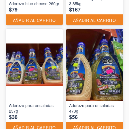
Aderezo blue cheese 260gr
3.85kg
$79
$167
AÑADIR AL CARRITO
AÑADIR AL CARRITO
Aderezo para ensaladas
Aderezo para ensaladas
237g
473g
$38
$56
AÑADIR AL CARRITO
AÑADIR AL CARRITO