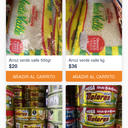
Arroz verde valle 500gr
Arroz verde valle kg
$20
$36
AÑADIR AL CARRITO
AÑADIR AL CARRITO