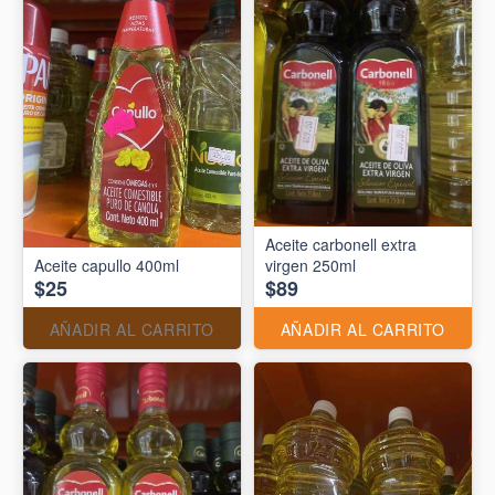
Aceite carbonell extra
Aceite capullo 400ml
virgen 250ml
$25
$89
AÑADIR AL CARRITO
AÑADIR AL CARRITO