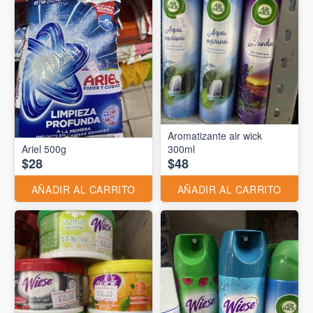
Aromatizante air wick
Ariel 500g
300ml
$28
$48
AÑADIR AL CARRITO
AÑADIR AL CARRITO