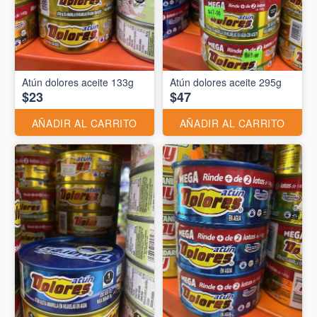
Atún dolores aceite 133g
Atún dolores aceite 295g
$23
$47
AÑADIR AL CARRITO
AÑADIR AL CARRITO