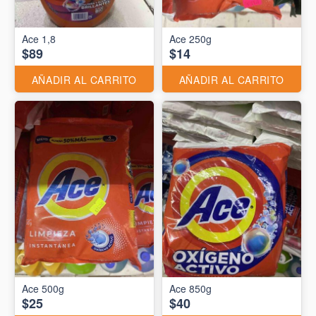
Ace 1,8
Ace 250g
$89
$14
AÑADIR AL CARRITO
AÑADIR AL CARRITO
Ace 500g
Ace 850g
$25
$40