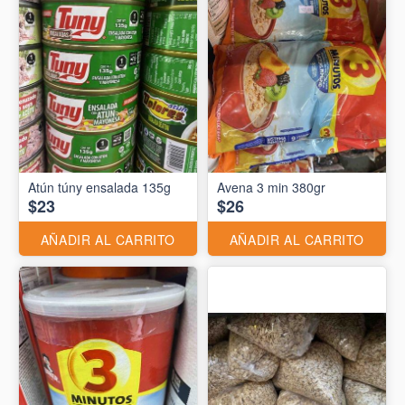
Atún túny ensalada 135g
Avena 3 min 380gr
$23
$26
AÑADIR AL CARRITO
AÑADIR AL CARRITO