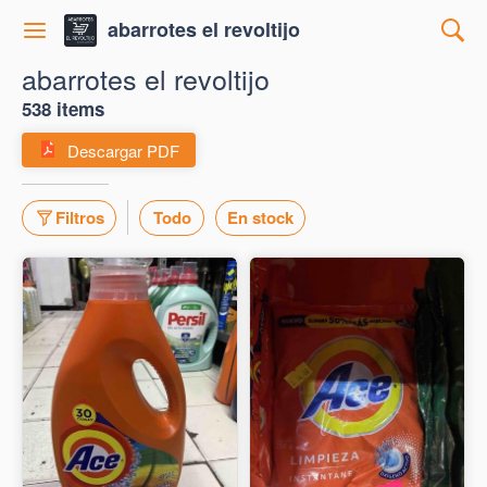
abarrotes el revoltijo
abarrotes el revoltijo
538 items
Descargar PDF
Filtros
Todo
En stock