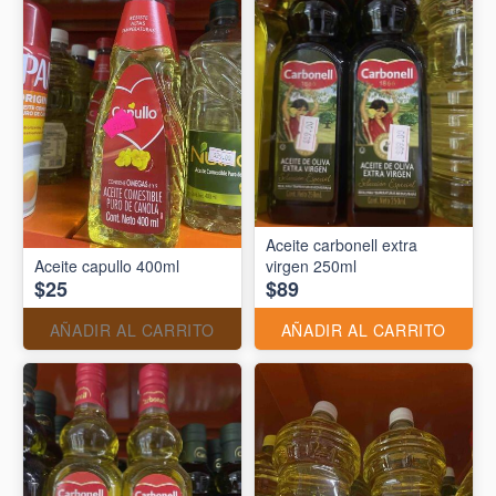
Aceite carbonell extra
Aceite capullo 400ml
virgen 250ml
$25
$89
AÑADIR AL CARRITO
AÑADIR AL CARRITO