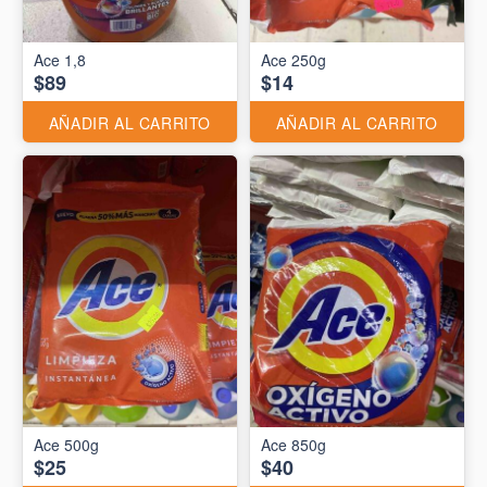
Ace 1,8
Ace 250g
$89
$14
AÑADIR AL CARRITO
AÑADIR AL CARRITO
Ace 500g
Ace 850g
$25
$40