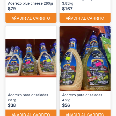
Aderezo blue cheese 260gr
3.85kg
$79
$167
AÑADIR AL CARRITO
AÑADIR AL CARRITO
Aderezo para ensaladas
Aderezo para ensaladas
237g
473g
$38
$56
AÑADIR AL CARRITO
AÑADIR AL CARRITO