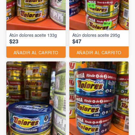
Atún dolores aceite 133g
Atún dolores aceite 295g
$23
$47
AÑADIR AL CARRITO
AÑADIR AL CARRITO