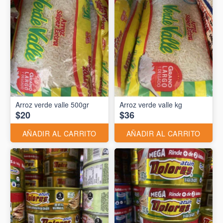
Arroz verde valle 500gr
Arroz verde valle kg
$20
$36
AÑADIR AL CARRITO
AÑADIR AL CARRITO