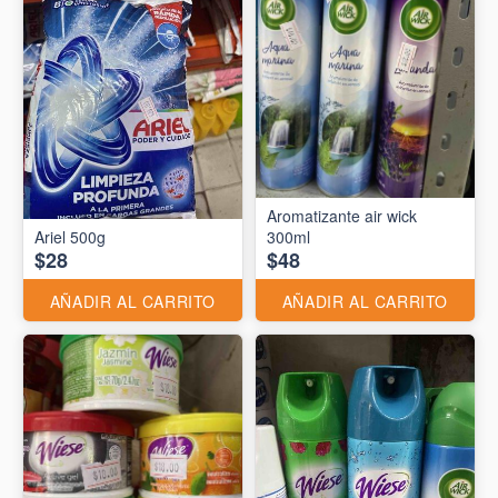
Aromatizante air wick
Ariel 500g
300ml
$28
$48
AÑADIR AL CARRITO
AÑADIR AL CARRITO