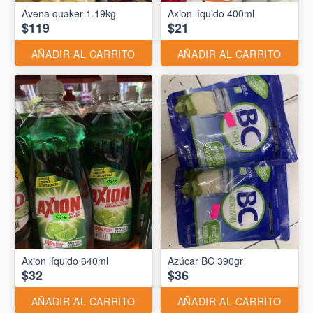
Avena quaker 1.19kg
Axion líquido 400ml
$119
$21
AÑADIR AL CARRITO
AÑADIR AL CARRITO
Axion líquido 640ml
Azúcar BC 390gr
$32
$36
AÑADIR AL CARRITO
AÑADIR AL CARRITO