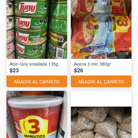
Atún túny ensalada 135g
Avena 3 min 380gr
$23
$26
AÑADIR AL CARRITO
AÑADIR AL CARRITO