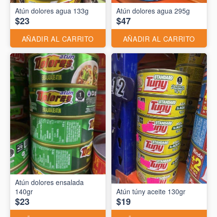
Atún dolores agua 133g
Atún dolores agua 295g
$23
$47
AÑADIR AL CARRITO
AÑADIR AL CARRITO
Atún dolores ensalada
140gr
Atún túny aceite 130gr
$23
$19