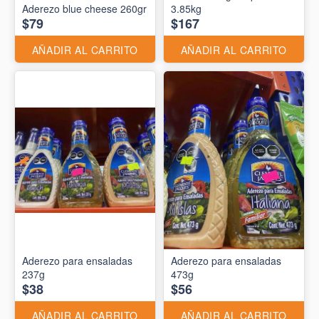
Aderezo blue cheese 260gr
3.85kg
$79
$167
AÑADIR AL CARRITO
AÑADIR AL CARRITO
Aderezo para ensaladas
Aderezo para ensaladas
237g
473g
$38
$56
AÑADIR AL CARRITO
AÑADIR AL CARRITO