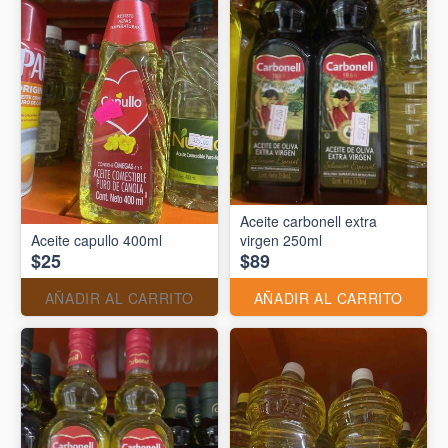
Aceite carbonell extra
Aceite capullo 400ml
virgen 250ml
$25
$89
AÑADIR AL CARRITO
AÑADIR AL CARRITO