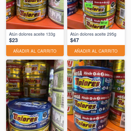
Atún dolores aceite 133g
Atún dolores aceite 295g
$23
$47
AÑADIR AL CARRITO
AÑADIR AL CARRITO