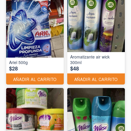
Aromatizante air wick
Ariel 500g
300ml
$28
$48
AÑADIR AL CARRITO
AÑADIR AL CARRITO