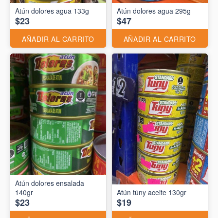
Atún dolores agua 133g
Atún dolores agua 295g
$23
$47
AÑADIR AL CARRITO
AÑADIR AL CARRITO
Atún dolores ensalada
140gr
Atún túny aceite 130gr
$23
$19