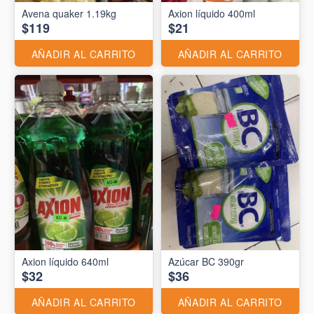
Avena quaker 1.19kg
Axion líquido 400ml
$119
$21
AÑADIR AL CARRITO
AÑADIR AL CARRITO
Axion líquido 640ml
Azúcar BC 390gr
$32
$36
AÑADIR AL CARRITO
AÑADIR AL CARRITO