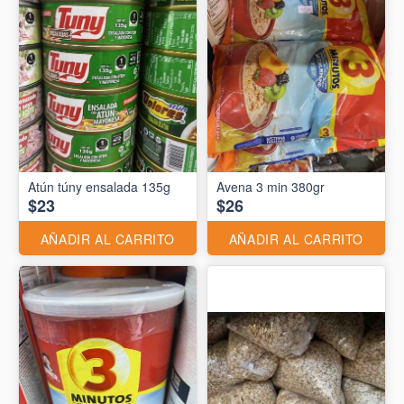
Atún túny ensalada 135g
Avena 3 min 380gr
$23
$26
AÑADIR AL CARRITO
AÑADIR AL CARRITO