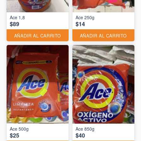
Ace 1,8
Ace 250g
$89
$14
AÑADIR AL CARRITO
AÑADIR AL CARRITO
Ace 500g
Ace 850g
$25
$40