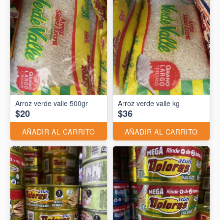
Arroz verde valle 500gr
Arroz verde valle kg
$20
$36
AÑADIR AL CARRITO
AÑADIR AL CARRITO