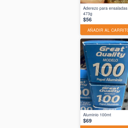
Aderezo para ensaladas
473g
$56
AÑADIR AL CARRIT
$69