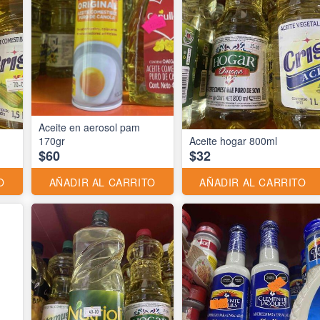
Aceite en aerosol pam
170gr
Aceite hogar 800ml
$60
$32
O
AÑADIR AL CARRITO
AÑADIR AL CARRITO