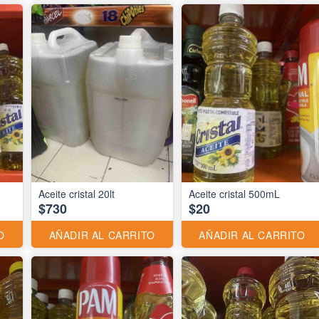
Aceite cristal 20lt
Aceite cristal 500mL
$730
$20
O
AÑADIR AL CARRITO
AÑADIR AL CARRITO