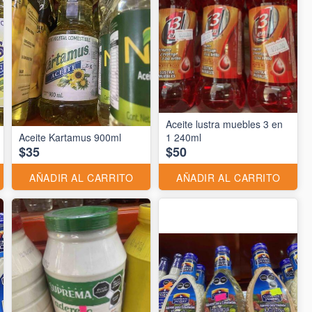
Aceite lustra muebles 3 en
Aceite Kartamus 900ml
1 240ml
$35
$50
AÑADIR AL CARRITO
AÑADIR AL CARRITO