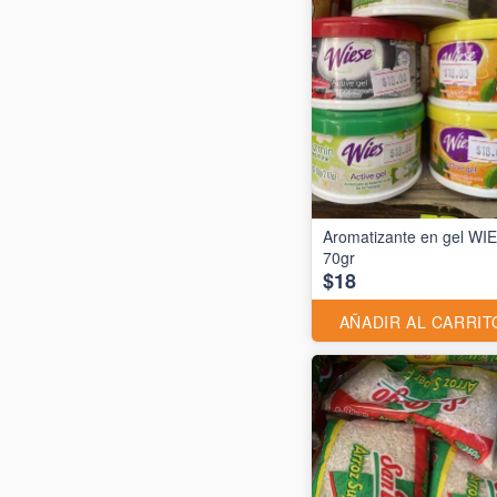
Aromatizante en gel WI
70gr
$18
AÑADIR AL CARRIT