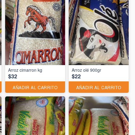
Arroz cimarron kg
Arroz olé 900gr
$32
$22
AÑADIR AL CARRITO
AÑADIR AL CARRITO