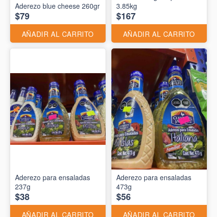
Aderezo blue cheese 260gr
3.85kg
$79
$167
AÑADIR AL CARRITO
AÑADIR AL CARRITO
Aderezo para ensaladas
Aderezo para ensaladas
237g
473g
$38
$56
AÑADIR AL CARRITO
AÑADIR AL CARRITO