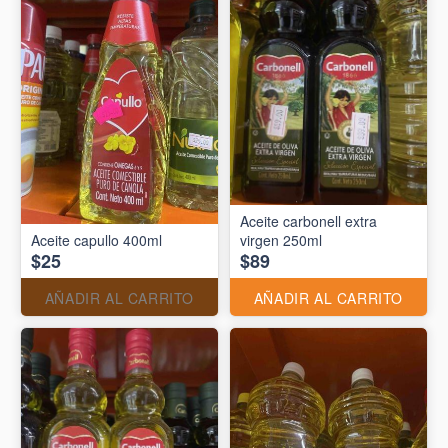
Aceite carbonell extra
Aceite capullo 400ml
virgen 250ml
$25
$89
AÑADIR AL CARRITO
AÑADIR AL CARRITO