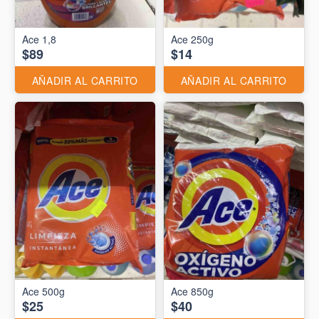
Ace 1,8
Ace 250g
$89
$14
AÑADIR AL CARRITO
AÑADIR AL CARRITO
Ace 500g
Ace 850g
$25
$40