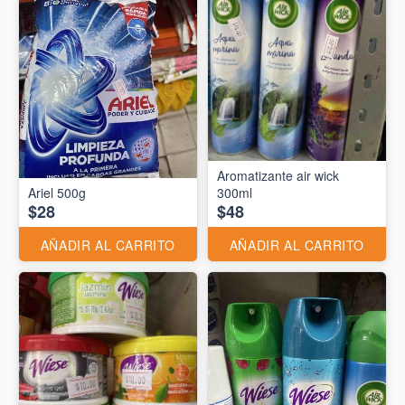
Aromatizante air wick
Ariel 500g
300ml
$28
$48
AÑADIR AL CARRITO
AÑADIR AL CARRITO