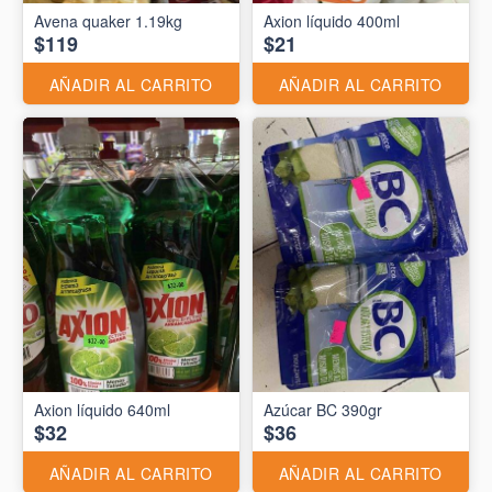
Avena quaker 1.19kg
Axion líquido 400ml
$119
$21
AÑADIR AL CARRITO
AÑADIR AL CARRITO
Axion líquido 640ml
Azúcar BC 390gr
$32
$36
AÑADIR AL CARRITO
AÑADIR AL CARRITO