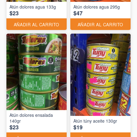
Atún dolores agua 133g
Atún dolores agua 295g
$23
$47
AÑADIR AL CARRITO
AÑADIR AL CARRITO
Atún dolores ensalada
140gr
Atún túny aceite 130gr
$23
$19