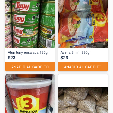
Atún túny ensalada 135g
Avena 3 min 380gr
$23
$26
AÑADIR AL CARRITO
AÑADIR AL CARRITO