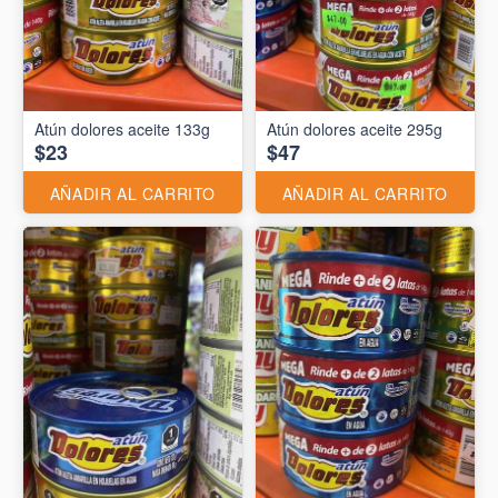
Atún dolores aceite 133g
Atún dolores aceite 295g
$23
$47
AÑADIR AL CARRITO
AÑADIR AL CARRITO