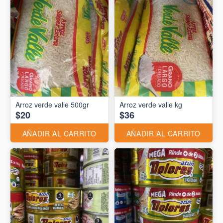
Arroz verde valle 500gr
Arroz verde valle kg
$20
$36
AÑADIR AL CARRITO
AÑADIR AL CARRITO