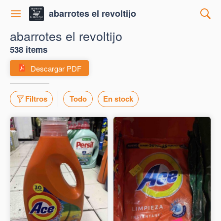
abarrotes el revoltijo
abarrotes el revoltijo
538 items
Descargar PDF
Filtros
Todo
En stock