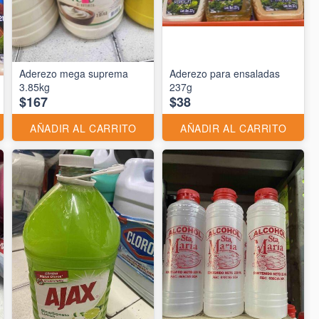
Aderezo mega suprema
Aderezo para ensaladas
3.85kg
237g
$167
$38
AÑADIR AL CARRITO
AÑADIR AL CARRITO