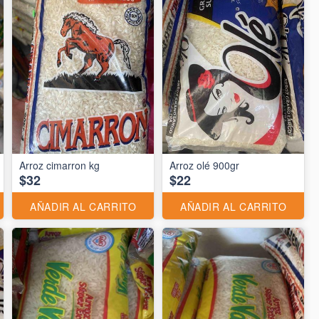
Arroz cimarron kg
Arroz olé 900gr
$32
$22
AÑADIR AL CARRITO
AÑADIR AL CARRITO