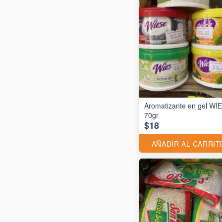
Aromatizante en gel WI
70gr
$18
AÑADIR AL CARRIT