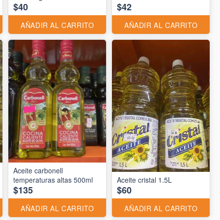
$40
$42
AÑADIR AL CARRITO
AÑADIR AL CARRITO
Aceite carbonell
temperaturas altas 500ml
Aceite cristal 1.5L
$135
$60
AÑADIR AL CARRITO
AÑADIR AL CARRITO