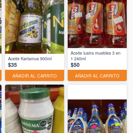
Aceite lustra muebles 3 en
Aceite Kartamus 900ml
1 240ml
$35
$50
AÑADIR AL CARRITO
AÑADIR AL CARRITO