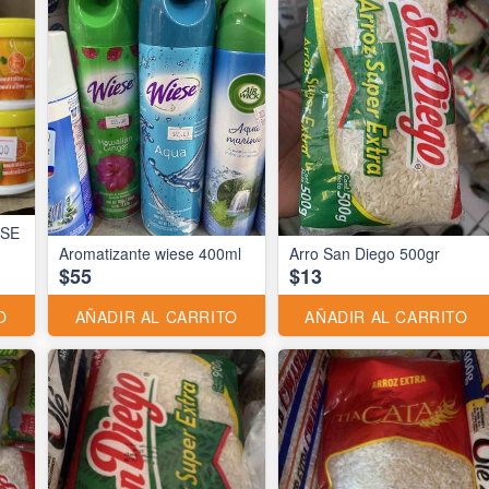
ESE
Aromatizante wiese 400ml
Arro San Diego 500gr
$55
$13
O
AÑADIR AL CARRITO
AÑADIR AL CARRITO