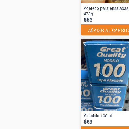
Aderezo para ensaladas
473g
$56
AÑADIR AL CARRIT
$69