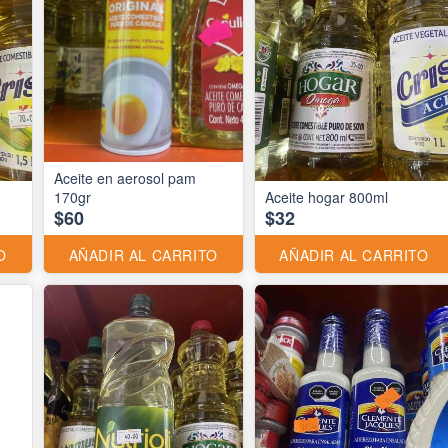
Aceite en aerosol pam
170gr
Aceite hogar 800ml
$60
$32
O
AÑADIR AL CARRITO
AÑADIR AL CARRITO