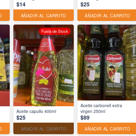
$14
$25
O
AÑADIR AL CARRITO
AÑADIR AL CARRITO
Fuera de Stock
Aceite carbonell extra
Aceite capullo 400ml
virgen 250ml
$25
$89
O
AÑADIR AL CARRITO
AÑADIR AL CARRITO