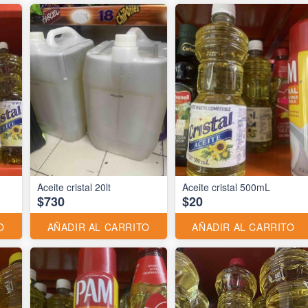
Aceite cristal 20lt
Aceite cristal 500mL
$730
$20
O
AÑADIR AL CARRITO
AÑADIR AL CARRITO