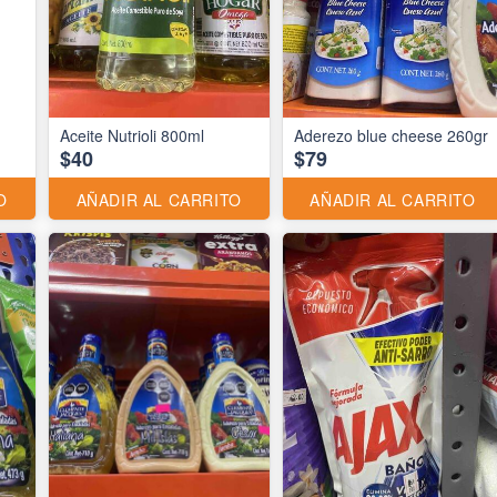
Aceite Nutrioli 800ml
Aderezo blue cheese 260gr
$40
$79
O
AÑADIR AL CARRITO
AÑADIR AL CARRITO