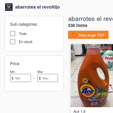
abarrotes el revoltijo
abarrotes el revo
Sub categories
538 items
Todo
Descargar PDF
En stock
Price
Min
Max
-
$
$
Ace 1,8