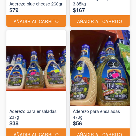
Aderezo blue cheese 260gr
3.85kg
$79
$167
AÑADIR AL CARRITO
AÑADIR AL CARRITO
Aderezo para ensaladas
Aderezo para ensaladas
237g
473g
$38
$56
AÑADIR AL CARRITO
AÑADIR AL CARRITO