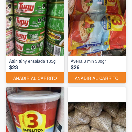
Atún túny ensalada 135g
Avena 3 min 380gr
$23
$26
AÑADIR AL CARRITO
AÑADIR AL CARRITO