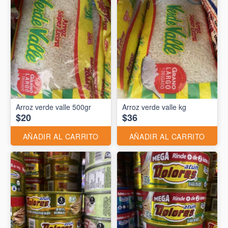
Arroz verde valle 500gr
Arroz verde valle kg
$20
$36
AÑADIR AL CARRITO
AÑADIR AL CARRITO