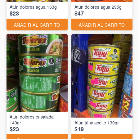
Atún dolores agua 133g
Atún dolores agua 295g
$23
$47
AÑADIR AL CARRITO
AÑADIR AL CARRITO
Atún dolores ensalada
140gr
Atún túny aceite 130gr
$23
$19