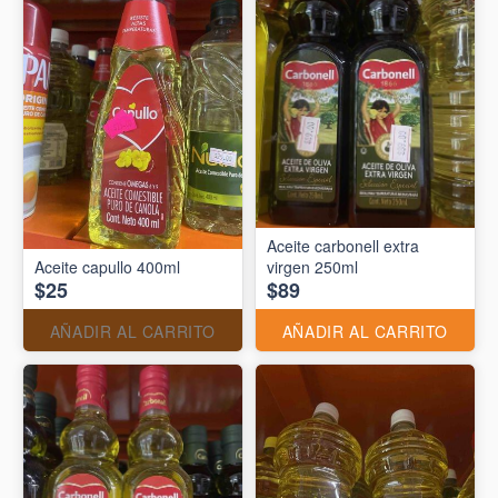
Aceite carbonell extra
Aceite capullo 400ml
virgen 250ml
$25
$89
AÑADIR AL CARRITO
AÑADIR AL CARRITO