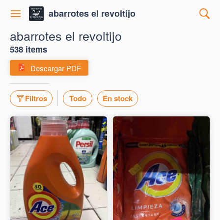
abarrotes el revoltijo
abarrotes el revoltijo
538 items
Descargar PDF
Filtros
Todo
En stock