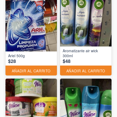
Aromatizante air wick
Ariel 500g
300ml
$28
$48
AÑADIR AL CARRITO
AÑADIR AL CARRITO