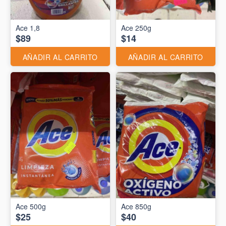
Ace 1,8
Ace 250g
$89
$14
AÑADIR AL CARRITO
AÑADIR AL CARRITO
Ace 500g
Ace 850g
$25
$40