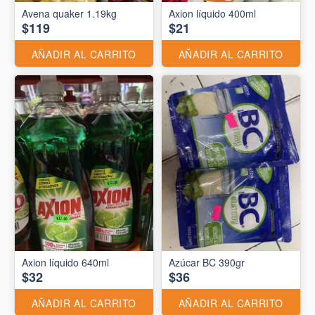
Avena quaker 1.19kg
Axion líquido 400ml
$119
$21
AÑADIR AL CARRITO
AÑADIR AL CARRITO
Axion líquido 640ml
Azúcar BC 390gr
$32
$36
AÑADIR AL CARRITO
AÑADIR AL CARRITO