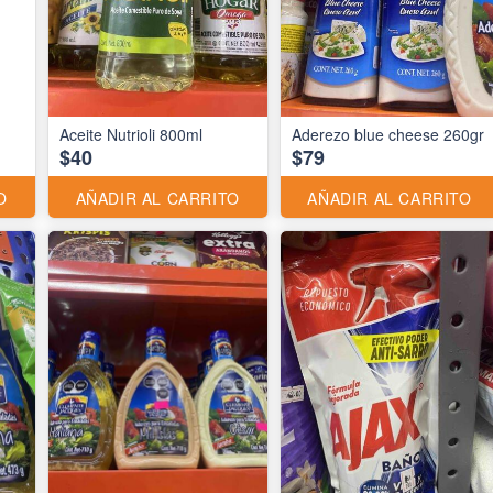
Aceite Nutrioli 800ml
Aderezo blue cheese 260gr
$40
$79
O
AÑADIR AL CARRITO
AÑADIR AL CARRITO