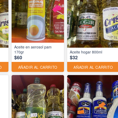
Aceite en aerosol pam
170gr
Aceite hogar 800ml
$60
$32
O
AÑADIR AL CARRITO
AÑADIR AL CARRITO