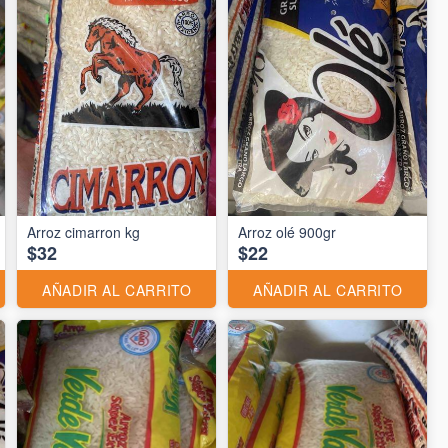
Arroz cimarron kg
Arroz olé 900gr
$32
$22
AÑADIR AL CARRITO
AÑADIR AL CARRITO