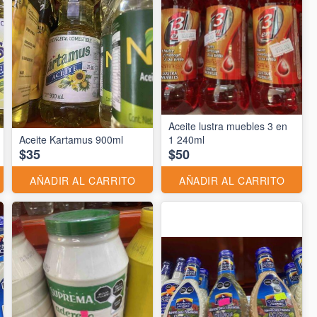
Aceite lustra muebles 3 en
Aceite Kartamus 900ml
1 240ml
$35
$50
AÑADIR AL CARRITO
AÑADIR AL CARRITO