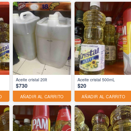
Aceite cristal 20lt
Aceite cristal 500mL
$730
$20
O
AÑADIR AL CARRITO
AÑADIR AL CARRITO