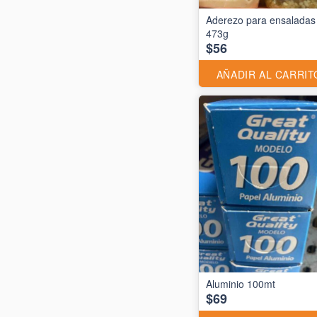
Aderezo para ensaladas
473g
$56
AÑADIR AL CARRIT
$69