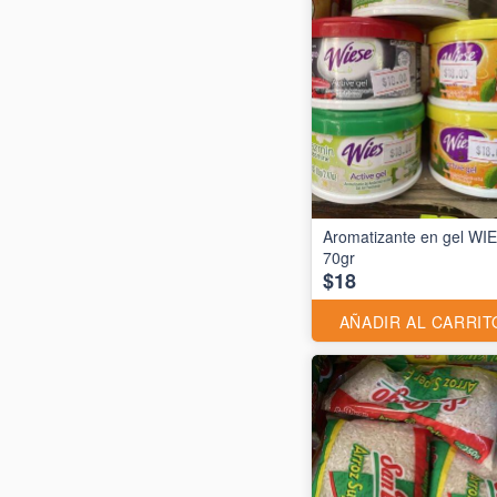
Aromatizante en gel WI
70gr
$18
AÑADIR AL CARRIT