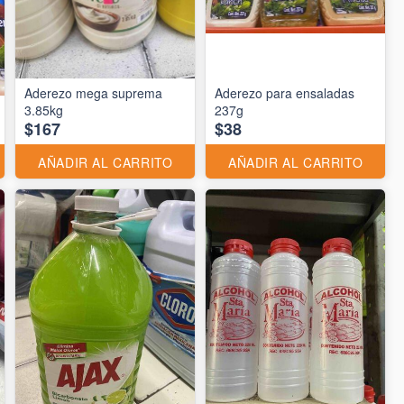
Aderezo mega suprema
Aderezo para ensaladas
3.85kg
237g
$167
$38
AÑADIR AL CARRITO
AÑADIR AL CARRITO