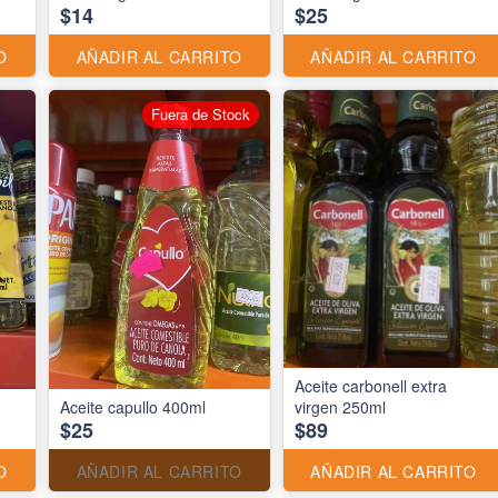
$14
$25
O
AÑADIR AL CARRITO
AÑADIR AL CARRITO
Fuera de Stock
Aceite carbonell extra
Aceite capullo 400ml
virgen 250ml
$25
$89
O
AÑADIR AL CARRITO
AÑADIR AL CARRITO