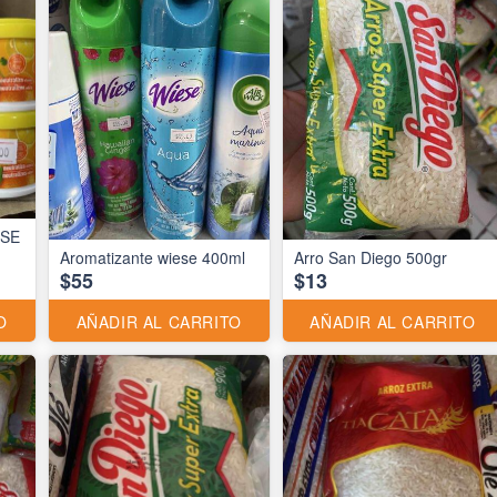
ESE
Aromatizante wiese 400ml
Arro San Diego 500gr
$55
$13
O
AÑADIR AL CARRITO
AÑADIR AL CARRITO