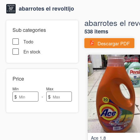
abarrotes el revoltijo
abarrotes el revo
Sub categories
538 items
Todo
Descargar PDF
En stock
Price
Min
Max
-
$
$
Ace 1,8