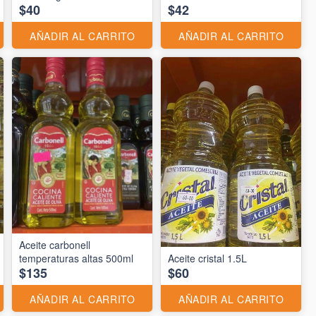
$40
$42
AÑADIR AL CARRITO
AÑADIR AL CARRITO
Aceite carbonell
temperaturas altas 500ml
Aceite cristal 1.5L
$135
$60
AÑADIR AL CARRITO
AÑADIR AL CARRITO