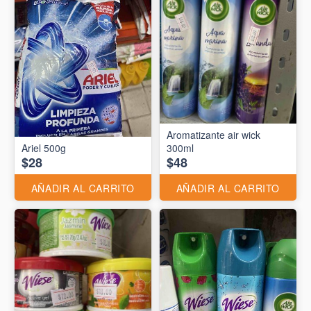
Aromatizante air wick
Ariel 500g
300ml
$28
$48
AÑADIR AL CARRITO
AÑADIR AL CARRITO