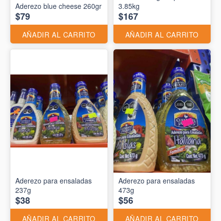
Aderezo blue cheese 260gr
3.85kg
$79
$167
AÑADIR AL CARRITO
AÑADIR AL CARRITO
Aderezo para ensaladas
Aderezo para ensaladas
237g
473g
$38
$56
AÑADIR AL CARRITO
AÑADIR AL CARRITO