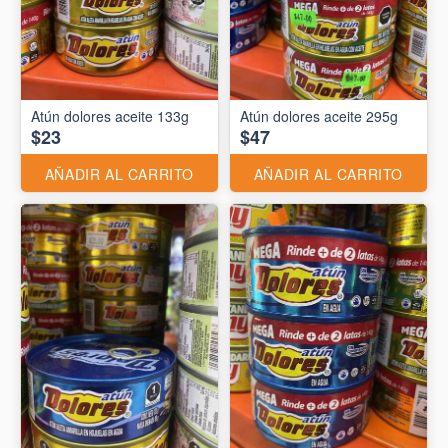
Atún dolores aceite 133g
Atún dolores aceite 295g
$23
$47
AÑADIR AL CARRITO
AÑADIR AL CARRITO