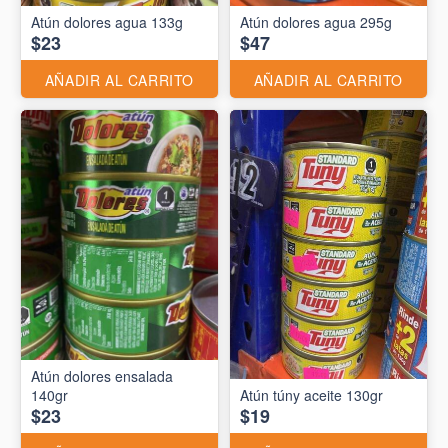
Atún dolores agua 133g
Atún dolores agua 295g
$23
$47
AÑADIR AL CARRITO
AÑADIR AL CARRITO
Atún dolores ensalada
140gr
Atún túny aceite 130gr
$23
$19