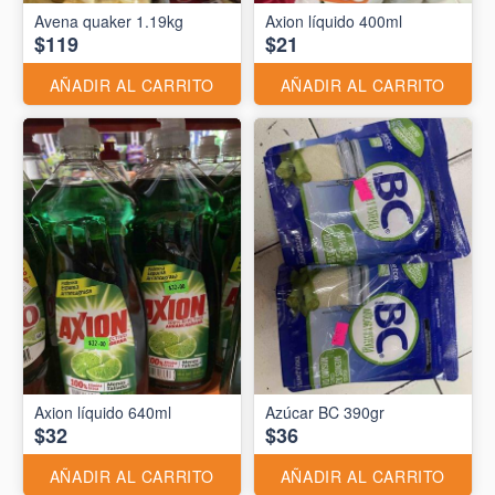
Avena quaker 1.19kg
Axion líquido 400ml
$119
$21
AÑADIR AL CARRITO
AÑADIR AL CARRITO
Axion líquido 640ml
Azúcar BC 390gr
$32
$36
AÑADIR AL CARRITO
AÑADIR AL CARRITO