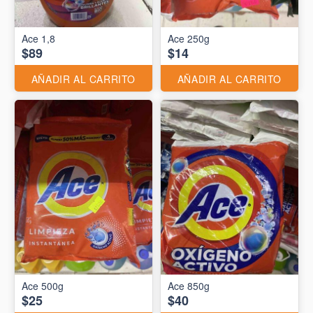
Ace 1,8
Ace 250g
$89
$14
AÑADIR AL CARRITO
AÑADIR AL CARRITO
Ace 500g
Ace 850g
$25
$40