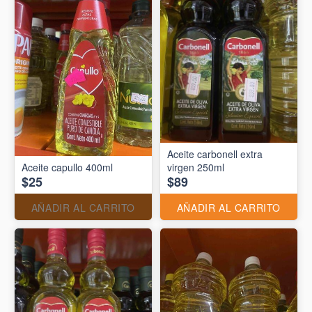
Aceite carbonell extra
Aceite capullo 400ml
virgen 250ml
$25
$89
AÑADIR AL CARRITO
AÑADIR AL CARRITO