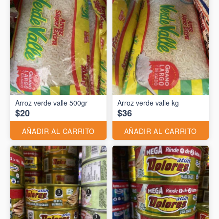
Arroz verde valle 500gr
Arroz verde valle kg
$20
$36
AÑADIR AL CARRITO
AÑADIR AL CARRITO