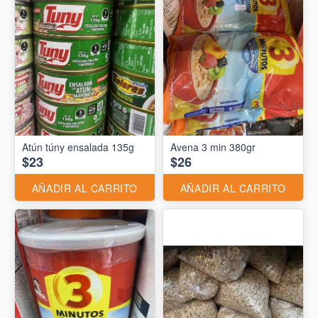
Atún túny ensalada 135g
Avena 3 min 380gr
$23
$26
AÑADIR AL CARRITO
AÑADIR AL CARRITO