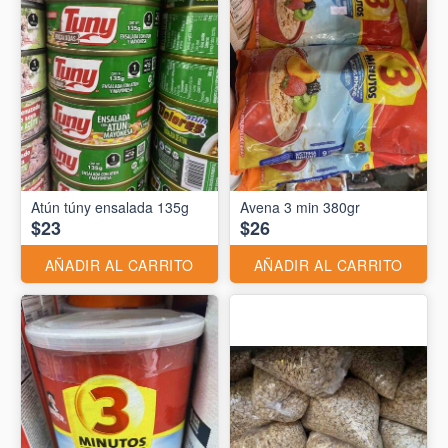
Atún túny ensalada 135g
Avena 3 min 380gr
$23
$26
AÑADIR AL CARRITO
AÑADIR AL CARRITO