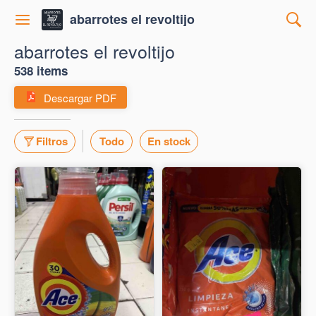
abarrotes el revoltijo
abarrotes el revoltijo
538 items
Descargar PDF
Filtros
Todo
En stock