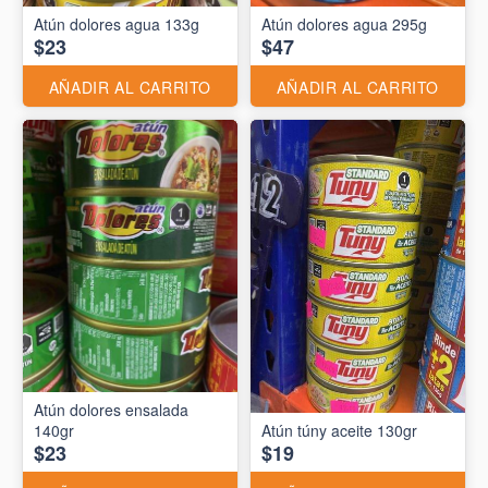
Atún dolores agua 133g
Atún dolores agua 295g
$23
$47
AÑADIR AL CARRITO
AÑADIR AL CARRITO
Atún dolores ensalada
140gr
Atún túny aceite 130gr
$23
$19