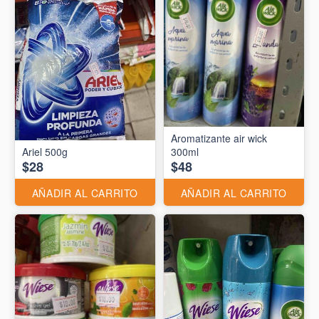
Aromatizante air wick
Ariel 500g
300ml
$28
$48
AÑADIR AL CARRITO
AÑADIR AL CARRITO