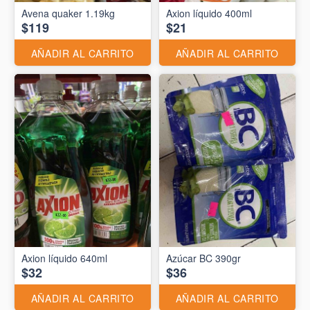
Avena quaker 1.19kg
Axion líquido 400ml
$119
$21
AÑADIR AL CARRITO
AÑADIR AL CARRITO
Axion líquido 640ml
Azúcar BC 390gr
$32
$36
AÑADIR AL CARRITO
AÑADIR AL CARRITO