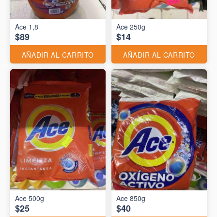
Ace 1,8
Ace 250g
$89
$14
AÑADIR AL CARRITO
AÑADIR AL CARRITO
Ace 500g
Ace 850g
$25
$40