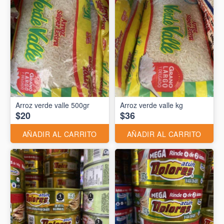
Arroz verde valle 500gr
Arroz verde valle kg
$20
$36
AÑADIR AL CARRITO
AÑADIR AL CARRITO