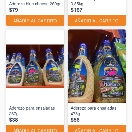
Aderezo blue cheese 260gr
3.85kg
$79
$167
AÑADIR AL CARRITO
AÑADIR AL CARRITO
Aderezo para ensaladas
Aderezo para ensaladas
237g
473g
$38
$56
AÑADIR AL CARRITO
AÑADIR AL CARRITO