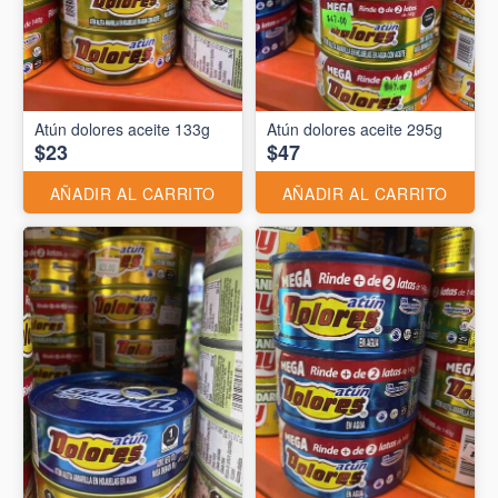
Atún dolores aceite 133g
Atún dolores aceite 295g
$23
$47
AÑADIR AL CARRITO
AÑADIR AL CARRITO