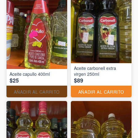
Aceite carbonell extra
Aceite capullo 400ml
virgen 250ml
$25
$89
AÑADIR AL CARRITO
AÑADIR AL CARRITO