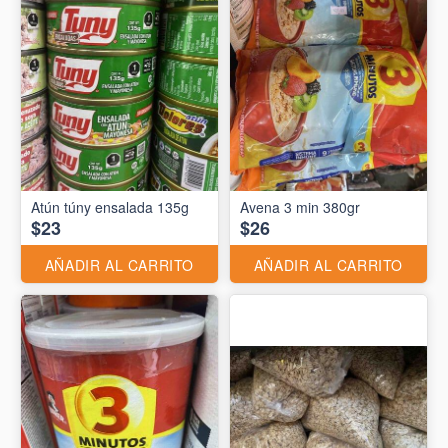
Atún túny ensalada 135g
Avena 3 min 380gr
$23
$26
AÑADIR AL CARRITO
AÑADIR AL CARRITO