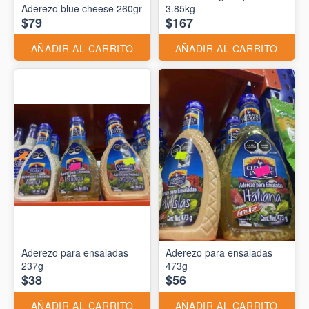
Aderezo blue cheese 260gr
3.85kg
$79
$167
AÑADIR AL CARRITO
AÑADIR AL CARRITO
Aderezo para ensaladas
Aderezo para ensaladas
237g
473g
$38
$56
AÑADIR AL CARRITO
AÑADIR AL CARRITO