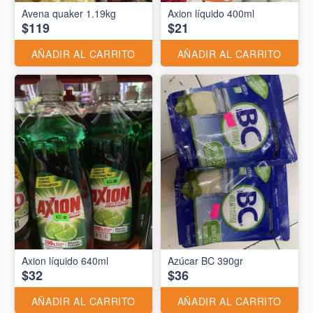
Avena quaker 1.19kg
Axion líquido 400ml
$119
$21
AÑADIR AL CARRITO
AÑADIR AL CARRITO
Axion líquido 640ml
Azúcar BC 390gr
$32
$36
AÑADIR AL CARRITO
AÑADIR AL CARRITO