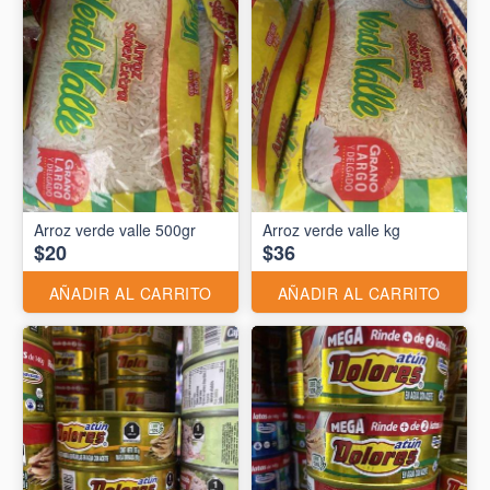
Arroz verde valle 500gr
Arroz verde valle kg
$20
$36
AÑADIR AL CARRITO
AÑADIR AL CARRITO