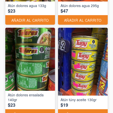
Atún dolores agua 133g
Atún dolores agua 295g
$23
$47
AÑADIR AL CARRITO
AÑADIR AL CARRITO
Atún dolores ensalada
140gr
Atún túny aceite 130gr
$23
$19