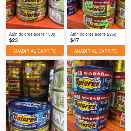
Atún dolores aceite 133g
Atún dolores aceite 295g
$23
$47
AÑADIR AL CARRITO
AÑADIR AL CARRITO