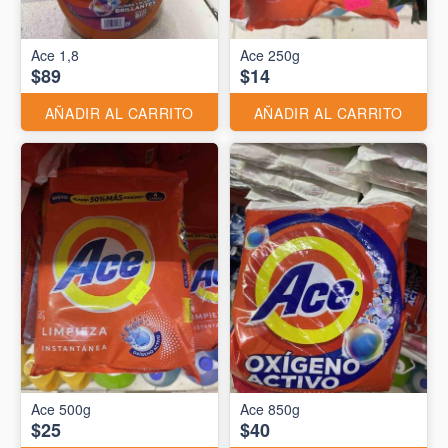
Ace 1,8
Ace 250g
$89
$14
AÑADIR AL CARRITO
AÑADIR AL CARRITO
Ace 500g
Ace 850g
$25
$40