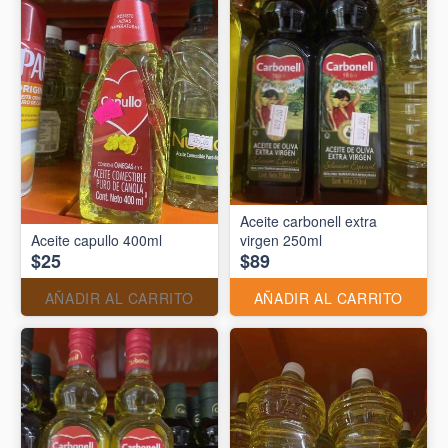
Aceite carbonell extra
Aceite capullo 400ml
virgen 250ml
$25
$89
AÑADIR AL CARRITO
AÑADIR AL CARRITO