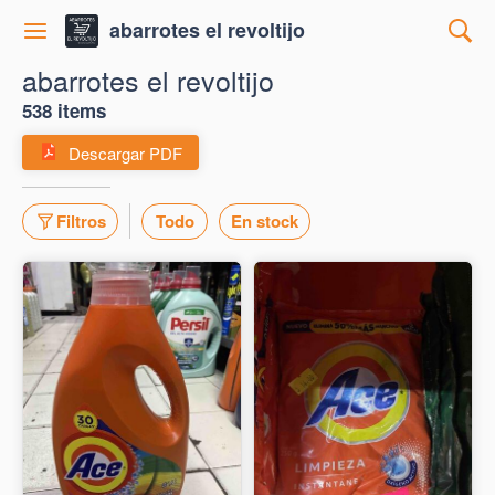
abarrotes el revoltijo
abarrotes el revoltijo
538 items
Descargar PDF
Filtros
Todo
En stock