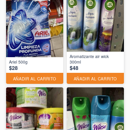
Aromatizante air wick
Ariel 500g
300ml
$28
$48
AÑADIR AL CARRITO
AÑADIR AL CARRITO