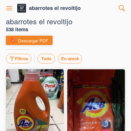
abarrotes el revoltijo
abarrotes el revoltijo
538 items
Descargar PDF
Filtros
Todo
En stock