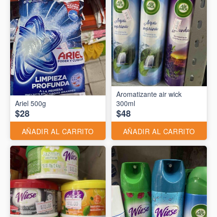
Aromatizante air wick
Ariel 500g
300ml
$28
$48
AÑADIR AL CARRITO
AÑADIR AL CARRITO