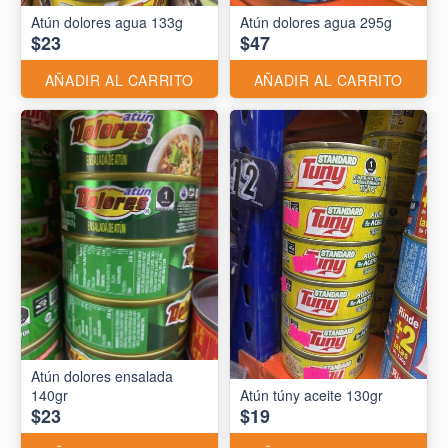
Atún dolores agua 133g
Atún dolores agua 295g
$23
$47
AÑADIR AL CARRITO
AÑADIR AL CARRITO
Atún dolores ensalada
140gr
Atún túny aceite 130gr
$23
$19