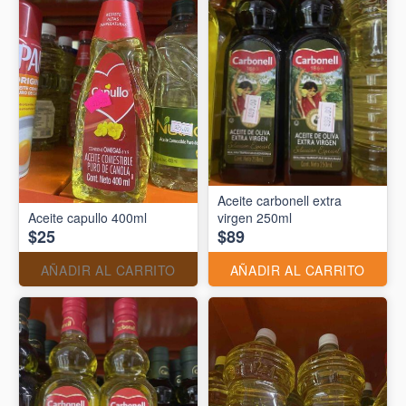
Aceite carbonell extra
Aceite capullo 400ml
virgen 250ml
$25
$89
AÑADIR AL CARRITO
AÑADIR AL CARRITO