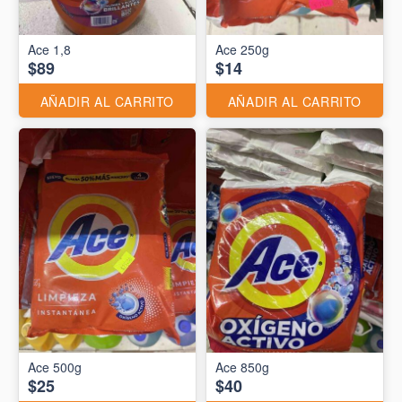
Ace 1,8
Ace 250g
$89
$14
AÑADIR AL CARRITO
AÑADIR AL CARRITO
Ace 500g
Ace 850g
$25
$40