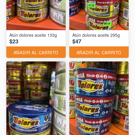
Atún dolores aceite 133g
Atún dolores aceite 295g
$23
$47
AÑADIR AL CARRITO
AÑADIR AL CARRITO