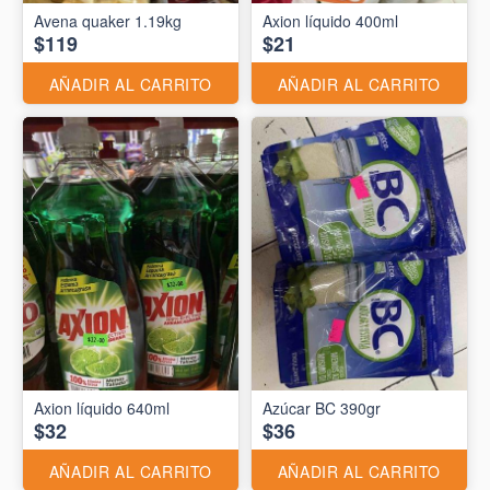
Avena quaker 1.19kg
Axion líquido 400ml
$119
$21
AÑADIR AL CARRITO
AÑADIR AL CARRITO
Axion líquido 640ml
Azúcar BC 390gr
$32
$36
AÑADIR AL CARRITO
AÑADIR AL CARRITO