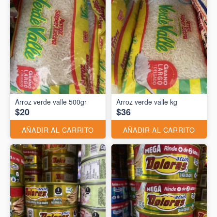
Arroz verde valle 500gr
Arroz verde valle kg
$20
$36
AÑADIR AL CARRITO
AÑADIR AL CARRITO