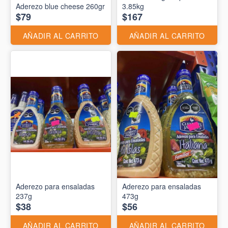
Aderezo blue cheese 260gr
3.85kg
$79
$167
AÑADIR AL CARRITO
AÑADIR AL CARRITO
Aderezo para ensaladas
Aderezo para ensaladas
237g
473g
$38
$56
AÑADIR AL CARRITO
AÑADIR AL CARRITO