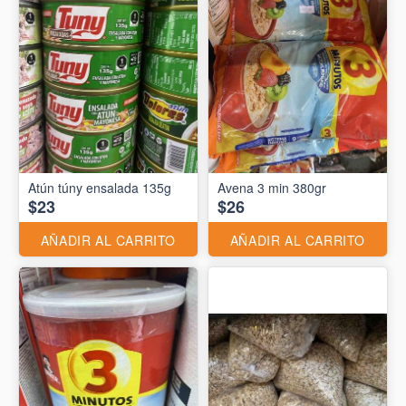
Atún túny ensalada 135g
Avena 3 min 380gr
$23
$26
AÑADIR AL CARRITO
AÑADIR AL CARRITO