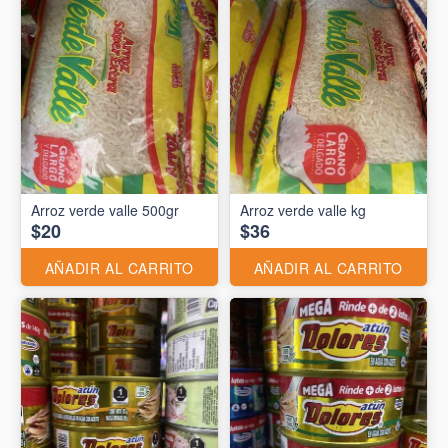
Arroz verde valle 500gr
Arroz verde valle kg
$20
$36
AÑADIR AL CARRITO
AÑADIR AL CARRITO