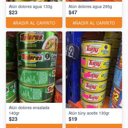
Atún dolores agua 133g
Atún dolores agua 295g
$23
$47
AÑADIR AL CARRITO
AÑADIR AL CARRITO
Atún dolores ensalada
140gr
Atún túny aceite 130gr
$23
$19