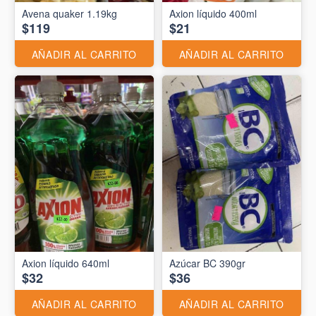
Avena quaker 1.19kg
Axion líquido 400ml
$119
$21
AÑADIR AL CARRITO
AÑADIR AL CARRITO
Axion líquido 640ml
Azúcar BC 390gr
$32
$36
AÑADIR AL CARRITO
AÑADIR AL CARRITO