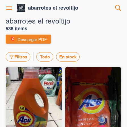
abarrotes el revoltijo
abarrotes el revoltijo
538 items
Descargar PDF
Filtros
Todo
En stock