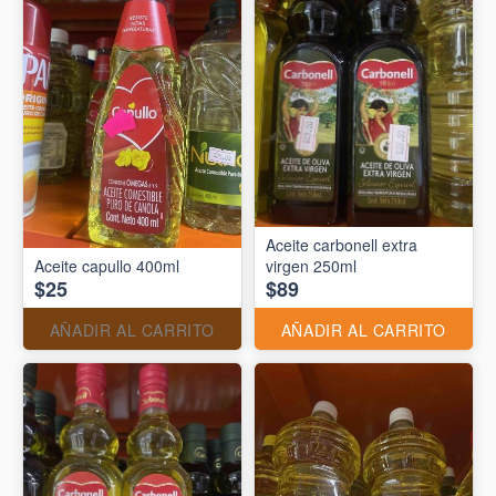
Aceite carbonell extra
Aceite capullo 400ml
virgen 250ml
$25
$89
AÑADIR AL CARRITO
AÑADIR AL CARRITO