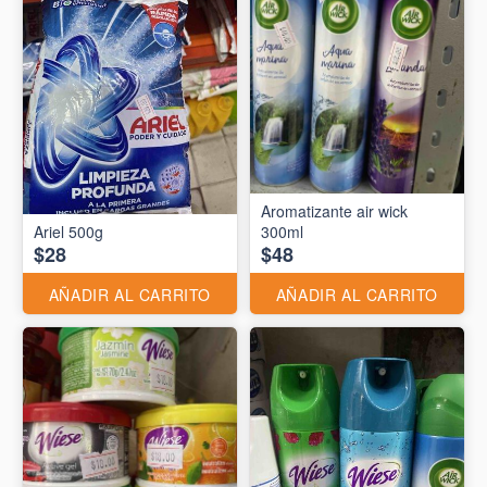
Aromatizante air wick
Ariel 500g
300ml
$28
$48
AÑADIR AL CARRITO
AÑADIR AL CARRITO