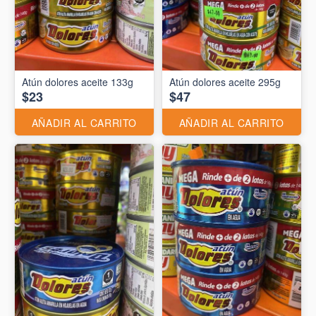
Atún dolores aceite 133g
Atún dolores aceite 295g
$23
$47
AÑADIR AL CARRITO
AÑADIR AL CARRITO