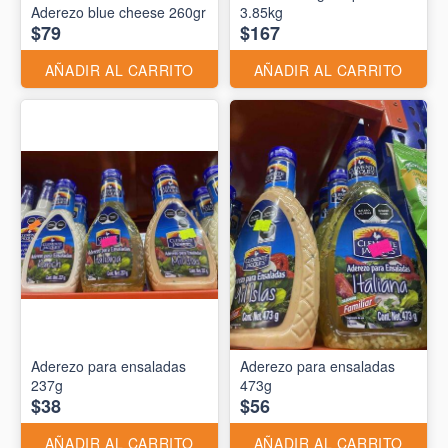
Aderezo blue cheese 260gr
3.85kg
$79
$167
AÑADIR AL CARRITO
AÑADIR AL CARRITO
Aderezo para ensaladas
Aderezo para ensaladas
237g
473g
$38
$56
AÑADIR AL CARRITO
AÑADIR AL CARRITO