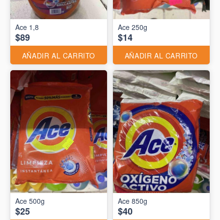
Ace 1,8
Ace 250g
$89
$14
AÑADIR AL CARRITO
AÑADIR AL CARRITO
Ace 500g
Ace 850g
$25
$40