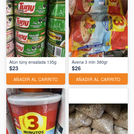
Atún túny ensalada 135g
Avena 3 min 380gr
$23
$26
AÑADIR AL CARRITO
AÑADIR AL CARRITO