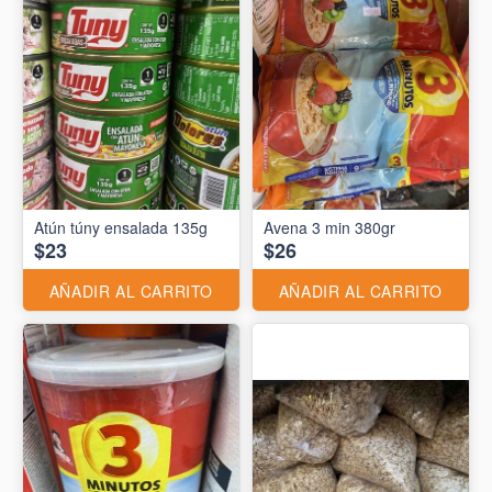
Atún túny ensalada 135g
Avena 3 min 380gr
$23
$26
AÑADIR AL CARRITO
AÑADIR AL CARRITO