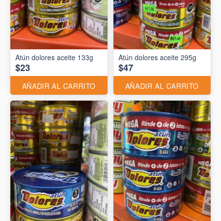
Atún dolores aceite 133g
Atún dolores aceite 295g
$23
$47
AÑADIR AL CARRITO
AÑADIR AL CARRITO