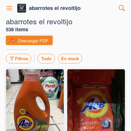
abarrotes el revoltijo
abarrotes el revoltijo
538 items
Descargar PDF
Filtros
Todo
En stock