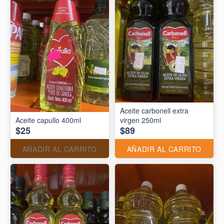
Aceite carbonell extra
Aceite capullo 400ml
virgen 250ml
$25
$89
AÑADIR AL CARRITO
AÑADIR AL CARRITO