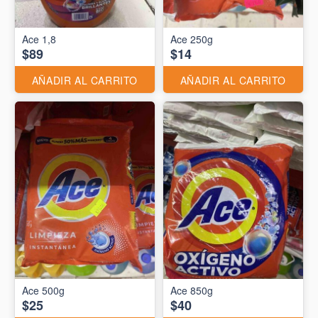
Ace 1,8
Ace 250g
$89
$14
AÑADIR AL CARRITO
AÑADIR AL CARRITO
Ace 500g
Ace 850g
$25
$40