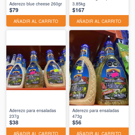
Aderezo blue cheese 260gr
3.85kg
$79
$167
AÑADIR AL CARRITO
AÑADIR AL CARRITO
Aderezo para ensaladas
Aderezo para ensaladas
237g
473g
$38
$56
AÑADIR AL CARRITO
AÑADIR AL CARRITO