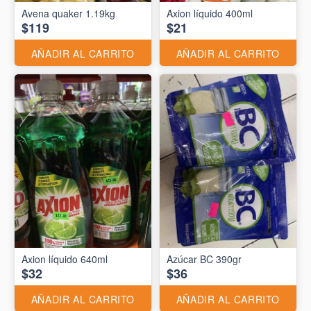
Avena quaker 1.19kg
Axion líquido 400ml
$119
$21
AÑADIR AL CARRITO
AÑADIR AL CARRITO
Axion líquido 640ml
Azúcar BC 390gr
$32
$36
AÑADIR AL CARRITO
AÑADIR AL CARRITO