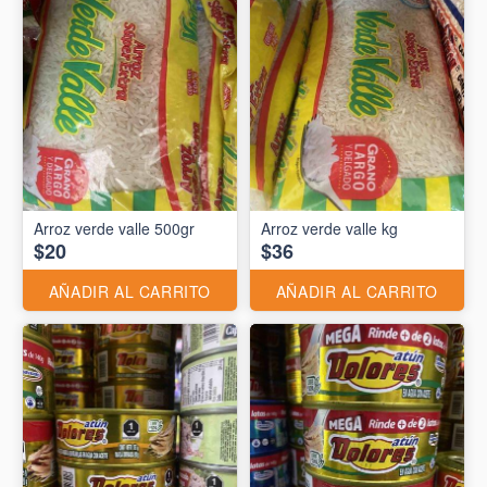
Arroz verde valle 500gr
Arroz verde valle kg
$20
$36
AÑADIR AL CARRITO
AÑADIR AL CARRITO