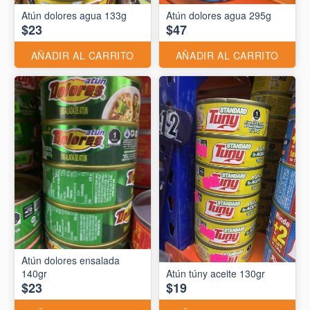
Atún dolores agua 133g
Atún dolores agua 295g
$23
$47
AÑADIR AL CARRITO
AÑADIR AL CARRITO
Atún dolores ensalada
140gr
Atún túny aceite 130gr
$23
$19