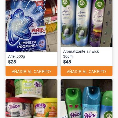
Aromatizante air wick
Ariel 500g
300ml
$28
$48
AÑADIR AL CARRITO
AÑADIR AL CARRITO