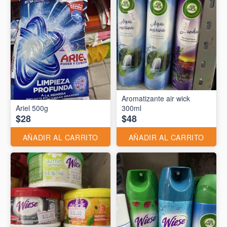
Aromatizante air wick
Ariel 500g
300ml
$28
$48
AÑADIR AL CARRITO
AÑADIR AL CARRITO