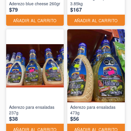
Aderezo blue cheese 260gr
3.85kg
$79
$167
AÑADIR AL CARRITO
AÑADIR AL CARRITO
Aderezo para ensaladas
Aderezo para ensaladas
237g
473g
$38
$56
AÑADIR AL CARRITO
AÑADIR AL CARRITO