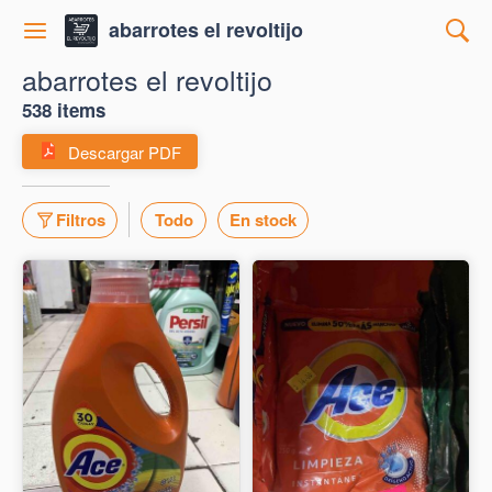
abarrotes el revoltijo
abarrotes el revoltijo
538 items
Descargar PDF
Filtros
Todo
En stock