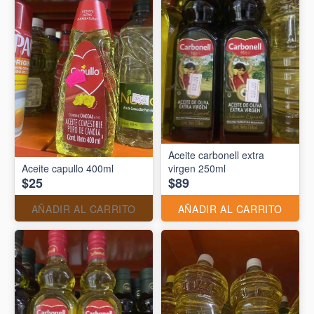
Aceite carbonell extra
Aceite capullo 400ml
virgen 250ml
$25
$89
AÑADIR AL CARRITO
AÑADIR AL CARRITO