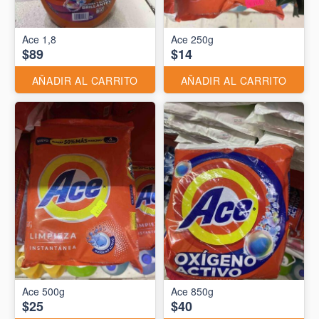
Ace 1,8
Ace 250g
$89
$14
AÑADIR AL CARRITO
AÑADIR AL CARRITO
Ace 500g
Ace 850g
$25
$40