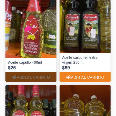
Aceite carbonell extra
Aceite capullo 400ml
virgen 250ml
$25
$89
AÑADIR AL CARRITO
AÑADIR AL CARRITO