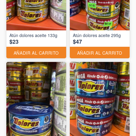
Atún dolores aceite 133g
Atún dolores aceite 295g
$23
$47
AÑADIR AL CARRITO
AÑADIR AL CARRITO