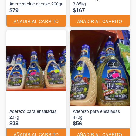
Aderezo blue cheese 260gr
3.85kg
$79
$167
AÑADIR AL CARRITO
AÑADIR AL CARRITO
Aderezo para ensaladas
Aderezo para ensaladas
237g
473g
$38
$56
AÑADIR AL CARRITO
AÑADIR AL CARRITO