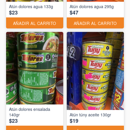
Atún dolores agua 133g
Atún dolores agua 295g
$23
$47
AÑADIR AL CARRITO
AÑADIR AL CARRITO
Atún dolores ensalada
140gr
Atún túny aceite 130gr
$23
$19