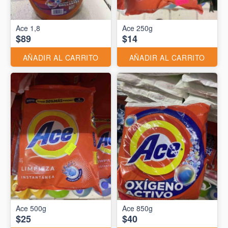
Ace 1,8
Ace 250g
$89
$14
AÑADIR AL CARRITO
AÑADIR AL CARRITO
Ace 500g
Ace 850g
$25
$40