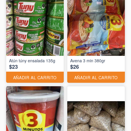
Atún túny ensalada 135g
Avena 3 min 380gr
$23
$26
AÑADIR AL CARRITO
AÑADIR AL CARRITO