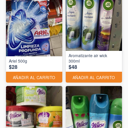
Aromatizante air wick
Ariel 500g
300ml
$28
$48
AÑADIR AL CARRITO
AÑADIR AL CARRITO