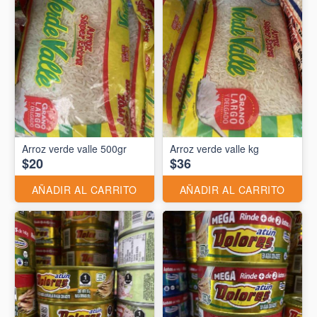
Arroz verde valle 500gr
Arroz verde valle kg
$20
$36
AÑADIR AL CARRITO
AÑADIR AL CARRITO