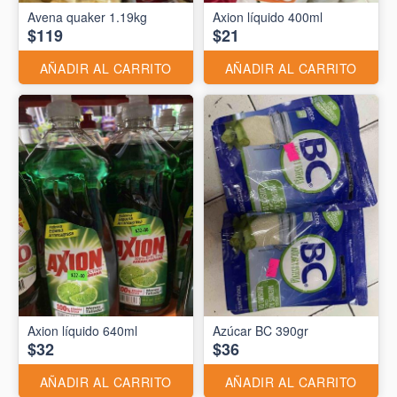
Avena quaker 1.19kg
Axion líquido 400ml
$119
$21
AÑADIR AL CARRITO
AÑADIR AL CARRITO
Axion líquido 640ml
Azúcar BC 390gr
$32
$36
AÑADIR AL CARRITO
AÑADIR AL CARRITO