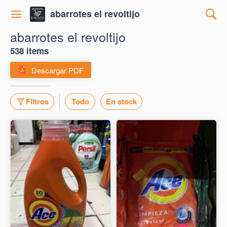
abarrotes el revoltijo
abarrotes el revoltijo
538 items
Descargar PDF
Filtros
Todo
En stock