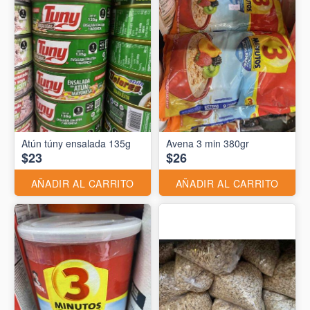
Atún túny ensalada 135g
Avena 3 min 380gr
$23
$26
AÑADIR AL CARRITO
AÑADIR AL CARRITO