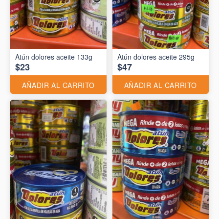
Atún dolores aceite 133g
Atún dolores aceite 295g
$23
$47
AÑADIR AL CARRITO
AÑADIR AL CARRITO