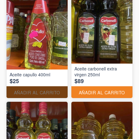
Aceite carbonell extra
Aceite capullo 400ml
virgen 250ml
$25
$89
AÑADIR AL CARRITO
AÑADIR AL CARRITO