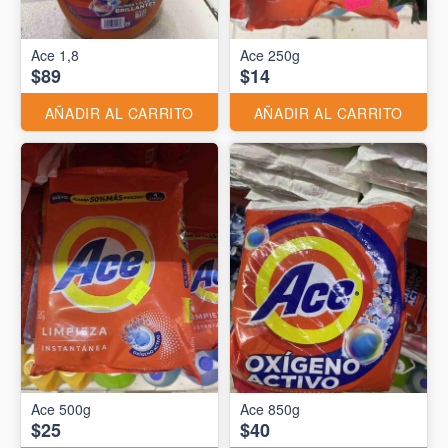
Ace 1,8
Ace 250g
$89
$14
AÑADIR AL CARRITO
AÑADIR AL CARRITO
Ace 500g
Ace 850g
$25
$40