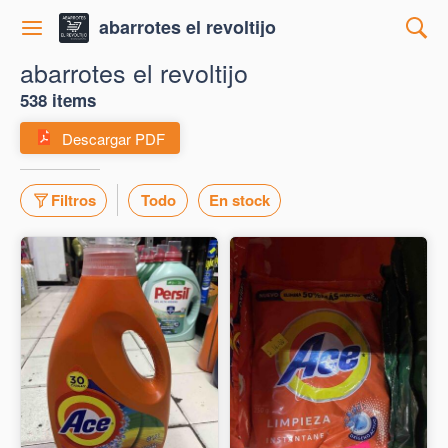
abarrotes el revoltijo
abarrotes el revoltijo
538 items
Descargar PDF
Filtros
Todo
En stock