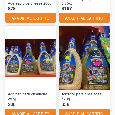
Aderezo blue cheese 260gr
3.85kg
$79
$167
AÑADIR AL CARRITO
AÑADIR AL CARRITO
Aderezo para ensaladas
Aderezo para ensaladas
237g
473g
$38
$56
AÑADIR AL CARRITO
AÑADIR AL CARRITO