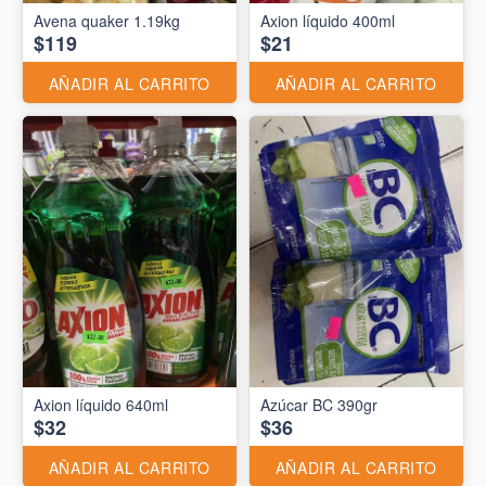
Avena quaker 1.19kg
Axion líquido 400ml
$119
$21
AÑADIR AL CARRITO
AÑADIR AL CARRITO
Axion líquido 640ml
Azúcar BC 390gr
$32
$36
AÑADIR AL CARRITO
AÑADIR AL CARRITO