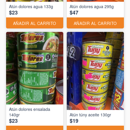
Atún dolores agua 133g
Atún dolores agua 295g
$23
$47
AÑADIR AL CARRITO
AÑADIR AL CARRITO
Atún dolores ensalada
140gr
Atún túny aceite 130gr
$23
$19