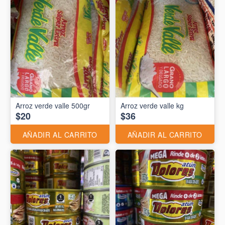
Arroz verde valle 500gr
Arroz verde valle kg
$20
$36
AÑADIR AL CARRITO
AÑADIR AL CARRITO