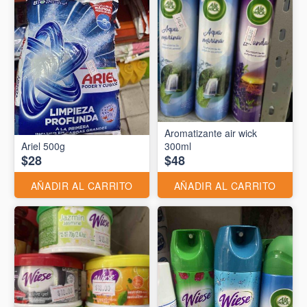
Aromatizante air wick
Ariel 500g
300ml
$28
$48
AÑADIR AL CARRITO
AÑADIR AL CARRITO