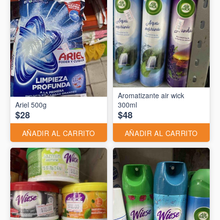
Aromatizante air wick
Ariel 500g
300ml
$28
$48
AÑADIR AL CARRITO
AÑADIR AL CARRITO