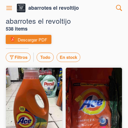
abarrotes el revoltijo
abarrotes el revoltijo
538 items
Descargar PDF
Filtros
Todo
En stock