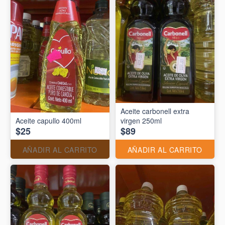
Aceite carbonell extra
Aceite capullo 400ml
virgen 250ml
$25
$89
AÑADIR AL CARRITO
AÑADIR AL CARRITO