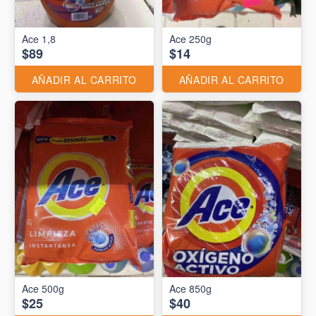
Ace 1,8
Ace 250g
$89
$14
AÑADIR AL CARRITO
AÑADIR AL CARRITO
Ace 500g
Ace 850g
$25
$40