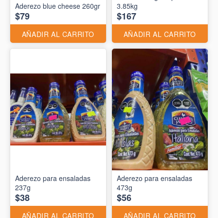
Aderezo blue cheese 260gr
3.85kg
$79
$167
AÑADIR AL CARRITO
AÑADIR AL CARRITO
Aderezo para ensaladas
Aderezo para ensaladas
237g
473g
$38
$56
AÑADIR AL CARRITO
AÑADIR AL CARRITO