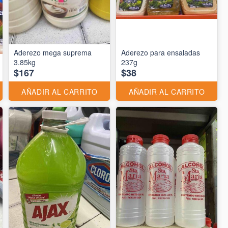
Aderezo mega suprema
Aderezo para ensaladas
3.85kg
237g
$167
$38
AÑADIR AL CARRITO
AÑADIR AL CARRITO