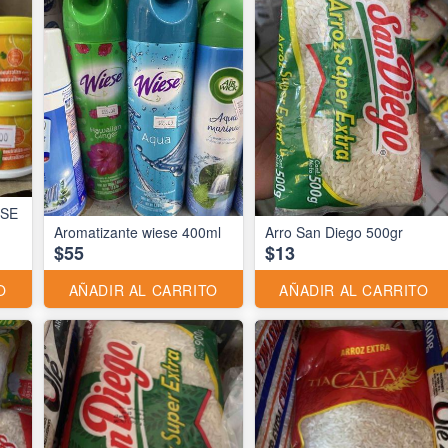
ESE
Aromatizante wiese 400ml
Arro San Diego 500gr
$55
$13
O
AÑADIR AL CARRITO
AÑADIR AL CARRITO