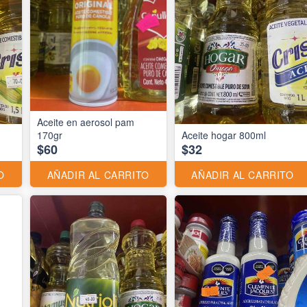
Aceite en aerosol pam
170gr
Aceite hogar 800ml
$60
$32
O
AÑADIR AL CARRITO
AÑADIR AL CARRITO