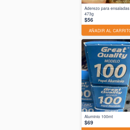
Aderezo para ensaladas
473g
$56
AÑADIR AL CARRIT
$69