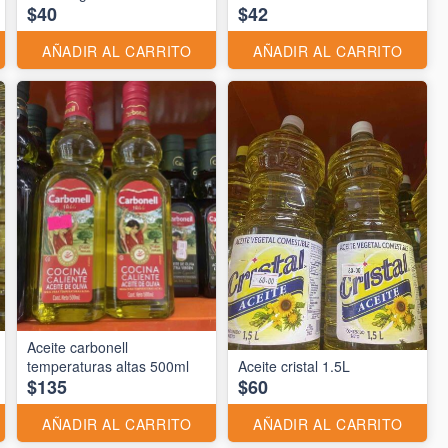
$40
$42
AÑADIR AL CARRITO
AÑADIR AL CARRITO
Aceite carbonell
temperaturas altas 500ml
Aceite cristal 1.5L
$135
$60
AÑADIR AL CARRITO
AÑADIR AL CARRITO