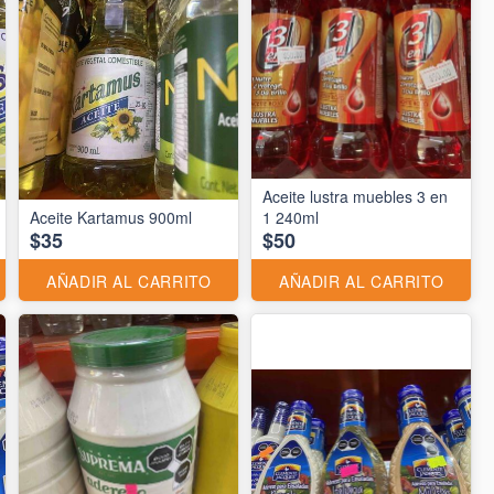
Aceite lustra muebles 3 en
Aceite Kartamus 900ml
1 240ml
$35
$50
AÑADIR AL CARRITO
AÑADIR AL CARRITO