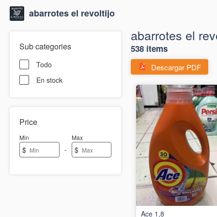
abarrotes el revoltijo
abarrotes el revo
Sub categories
538 items
Todo
Descargar PDF
En stock
Price
Min
Max
-
$
$
Ace 1,8