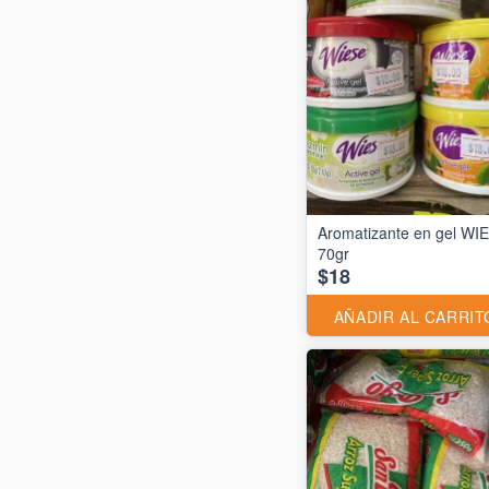
Aromatizante en gel WI
70gr
$18
AÑADIR AL CARRIT