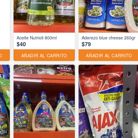
Aceite Nutrioli 800ml
Aderezo blue cheese 260gr
$40
$79
O
AÑADIR AL CARRITO
AÑADIR AL CARRITO