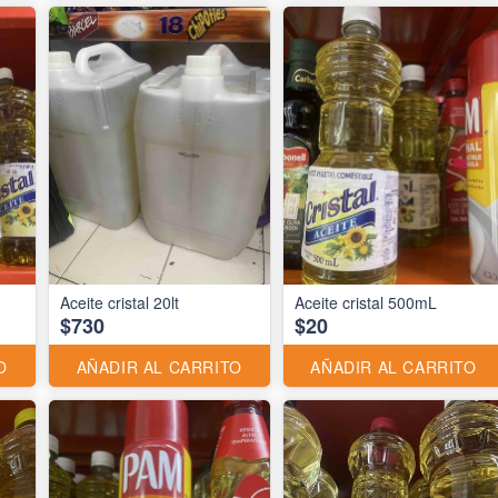
Aceite cristal 20lt
Aceite cristal 500mL
$730
$20
O
AÑADIR AL CARRITO
AÑADIR AL CARRITO