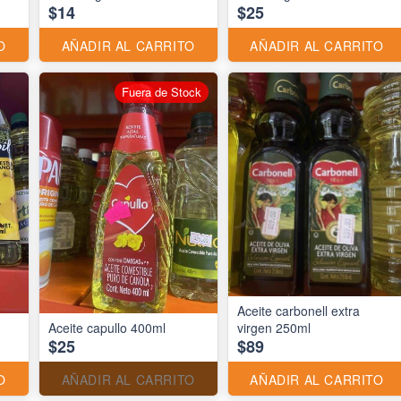
$14
$25
O
AÑADIR AL CARRITO
AÑADIR AL CARRITO
Fuera de Stock
Aceite carbonell extra
Aceite capullo 400ml
virgen 250ml
$25
$89
O
AÑADIR AL CARRITO
AÑADIR AL CARRITO