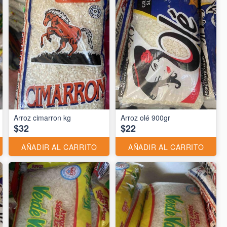
Arroz cimarron kg
Arroz olé 900gr
$32
$22
AÑADIR AL CARRITO
AÑADIR AL CARRITO