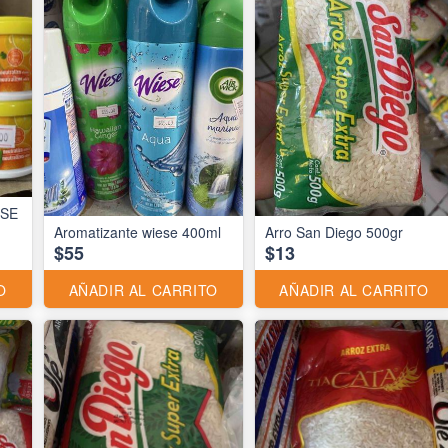
ESE
Aromatizante wiese 400ml
Arro San Diego 500gr
$55
$13
O
AÑADIR AL CARRITO
AÑADIR AL CARRITO