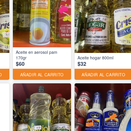
Aceite en aerosol pam
170gr
Aceite hogar 800ml
$60
$32
O
AÑADIR AL CARRITO
AÑADIR AL CARRITO