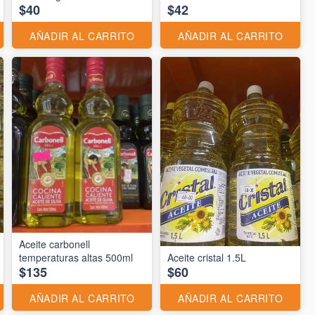
$40
$42
AÑADIR AL CARRITO
AÑADIR AL CARRITO
Aceite carbonell
temperaturas altas 500ml
Aceite cristal 1.5L
$135
$60
AÑADIR AL CARRITO
AÑADIR AL CARRITO