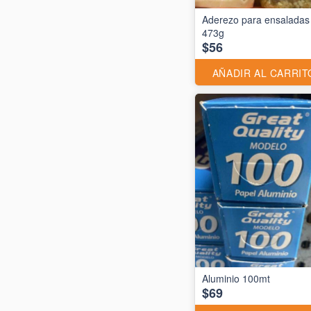
Aderezo para ensaladas
473g
$56
AÑADIR AL CARRIT
$69