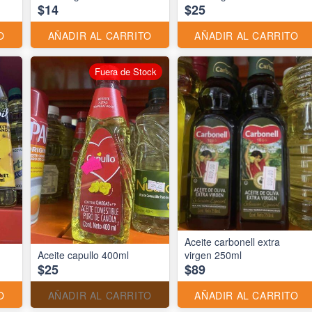
$14
$25
O
AÑADIR AL CARRITO
AÑADIR AL CARRITO
Fuera de Stock
Aceite carbonell extra
Aceite capullo 400ml
virgen 250ml
$25
$89
O
AÑADIR AL CARRITO
AÑADIR AL CARRITO