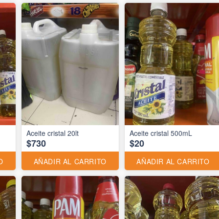
Aceite cristal 20lt
Aceite cristal 500mL
$730
$20
O
AÑADIR AL CARRITO
AÑADIR AL CARRITO