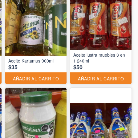
Aceite lustra muebles 3 en
Aceite Kartamus 900ml
1 240ml
$35
$50
AÑADIR AL CARRITO
AÑADIR AL CARRITO