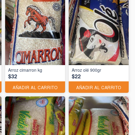
Arroz cimarron kg
Arroz olé 900gr
$32
$22
AÑADIR AL CARRITO
AÑADIR AL CARRITO