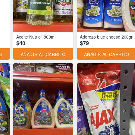
Aceite Nutrioli 800ml
Aderezo blue cheese 260gr
$40
$79
O
AÑADIR AL CARRITO
AÑADIR AL CARRITO