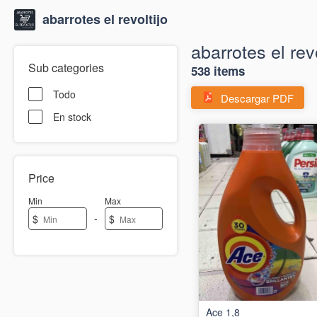
abarrotes el revoltijo
abarrotes el revo
Sub categories
538 items
Todo
Descargar PDF
En stock
Price
Min
Max
-
$
$
Ace 1,8