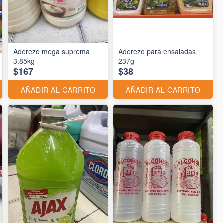
Aderezo mega suprema
Aderezo para ensaladas
3.85kg
237g
$167
$38
AÑADIR AL CARRITO
AÑADIR AL CARRITO