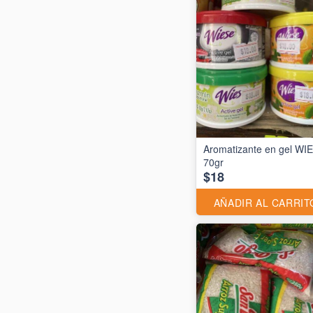
Aromatizante en gel WI
70gr
$18
AÑADIR AL CARRIT