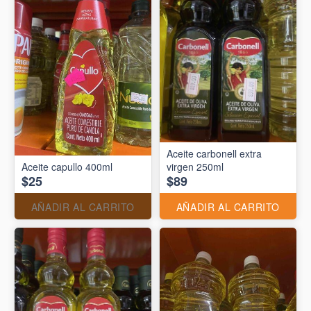
Aceite carbonell extra
Aceite capullo 400ml
virgen 250ml
$25
$89
AÑADIR AL CARRITO
AÑADIR AL CARRITO