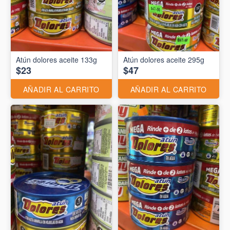
Atún dolores aceite 133g
Atún dolores aceite 295g
$23
$47
AÑADIR AL CARRITO
AÑADIR AL CARRITO