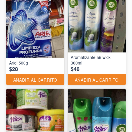
Aromatizante air wick
Ariel 500g
300ml
$28
$48
AÑADIR AL CARRITO
AÑADIR AL CARRITO