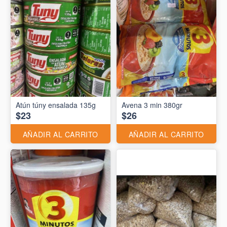
Atún túny ensalada 135g
Avena 3 min 380gr
$23
$26
AÑADIR AL CARRITO
AÑADIR AL CARRITO