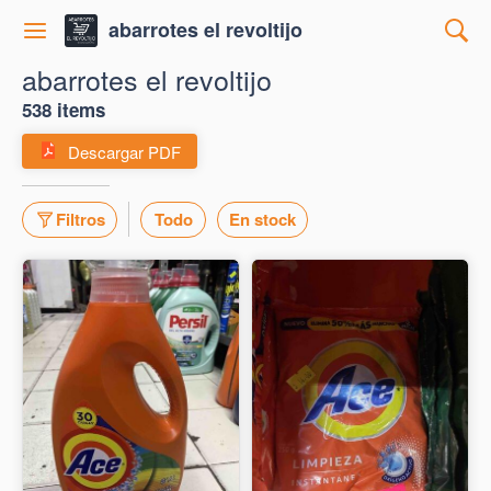
abarrotes el revoltijo
abarrotes el revoltijo
538 items
Descargar PDF
Filtros
Todo
En stock