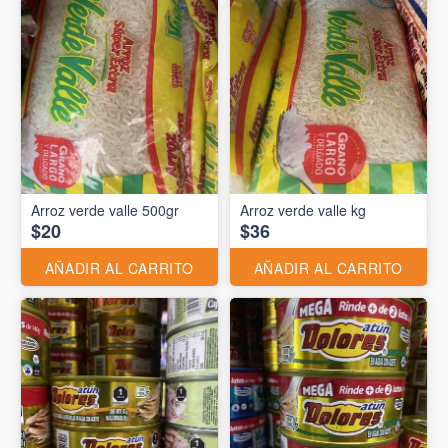
Arroz verde valle 500gr
Arroz verde valle kg
$20
$36
AÑADIR AL CARRITO
AÑADIR AL CARRITO