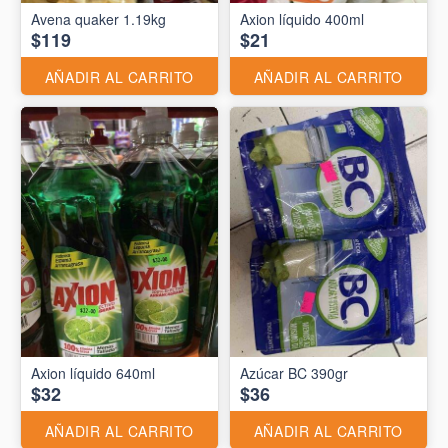
Avena quaker 1.19kg
Axion líquido 400ml
$119
$21
AÑADIR AL CARRITO
AÑADIR AL CARRITO
Axion líquido 640ml
Azúcar BC 390gr
$32
$36
AÑADIR AL CARRITO
AÑADIR AL CARRITO