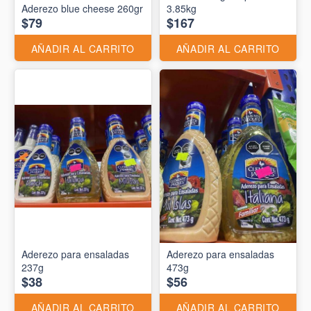
Aderezo blue cheese 260gr
3.85kg
$79
$167
AÑADIR AL CARRITO
AÑADIR AL CARRITO
Aderezo para ensaladas
Aderezo para ensaladas
237g
473g
$38
$56
AÑADIR AL CARRITO
AÑADIR AL CARRITO