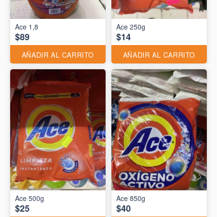
Ace 1,8
Ace 250g
$89
$14
AÑADIR AL CARRITO
AÑADIR AL CARRITO
Ace 500g
Ace 850g
$25
$40