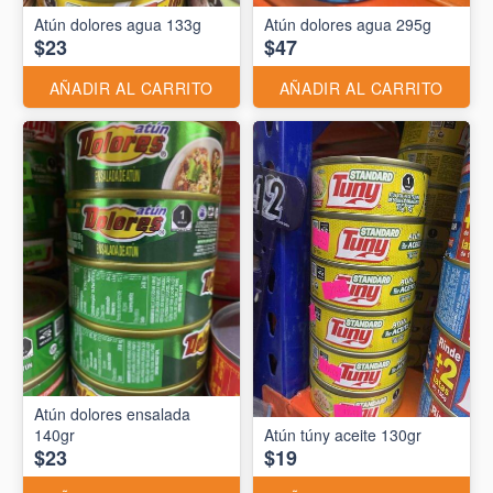
Atún dolores agua 133g
Atún dolores agua 295g
$23
$47
AÑADIR AL CARRITO
AÑADIR AL CARRITO
Atún dolores ensalada
140gr
Atún túny aceite 130gr
$23
$19