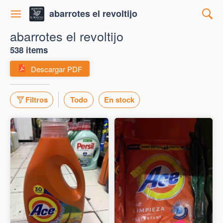
abarrotes el revoltijo
abarrotes el revoltijo
538 items
Descargar PDF
Filtros
Todo
En stock