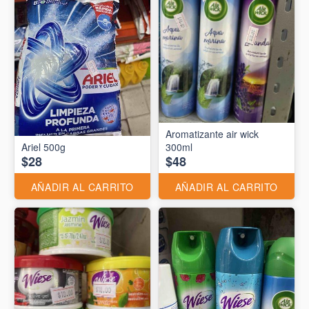
Aromatizante air wick
Ariel 500g
300ml
$28
$48
AÑADIR AL CARRITO
AÑADIR AL CARRITO