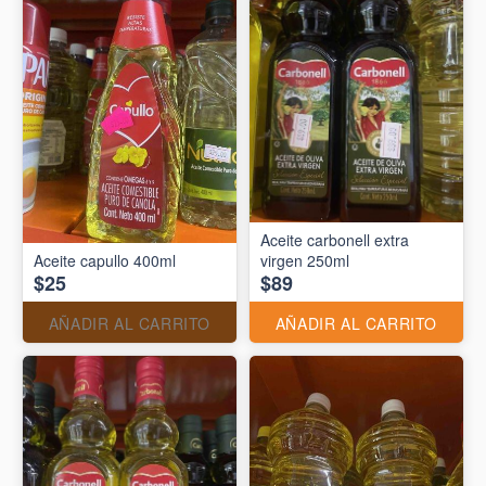
Aceite carbonell extra
Aceite capullo 400ml
virgen 250ml
$25
$89
AÑADIR AL CARRITO
AÑADIR AL CARRITO