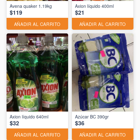
Avena quaker 1.19kg
Axion líquido 400ml
$119
$21
AÑADIR AL CARRITO
AÑADIR AL CARRITO
Axion líquido 640ml
Azúcar BC 390gr
$32
$36
AÑADIR AL CARRITO
AÑADIR AL CARRITO