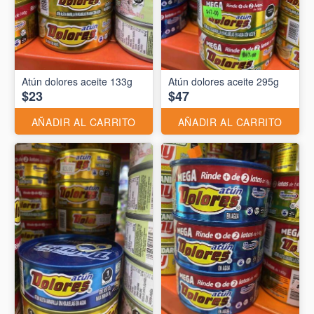
Atún dolores aceite 133g
Atún dolores aceite 295g
$23
$47
AÑADIR AL CARRITO
AÑADIR AL CARRITO