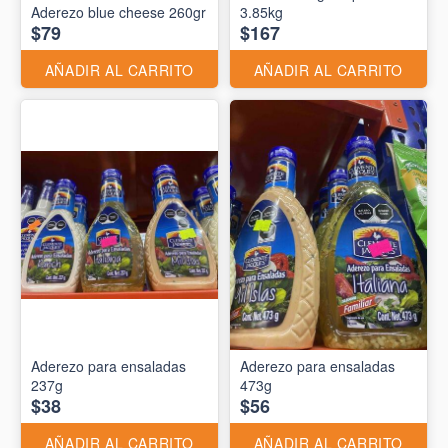
Aderezo blue cheese 260gr
3.85kg
$79
$167
AÑADIR AL CARRITO
AÑADIR AL CARRITO
Aderezo para ensaladas
Aderezo para ensaladas
237g
473g
$38
$56
AÑADIR AL CARRITO
AÑADIR AL CARRITO