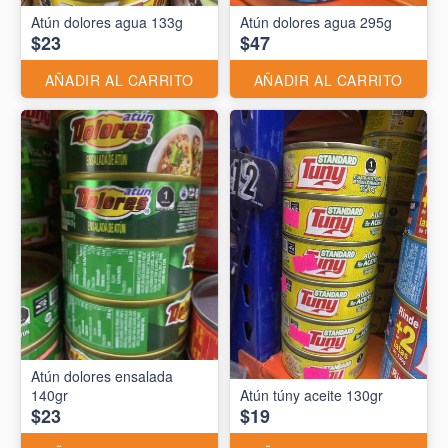
Atún dolores agua 133g
Atún dolores agua 295g
$23
$47
AÑADIR AL CARRITO
AÑADIR AL CARRITO
Atún dolores ensalada
140gr
Atún túny aceite 130gr
$23
$19