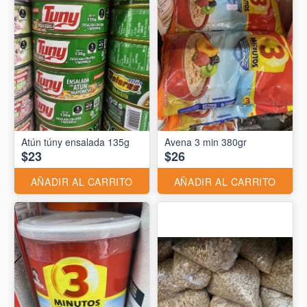
Atún túny ensalada 135g
Avena 3 min 380gr
$23
$26
AÑADIR AL CARRITO
AÑADIR AL CARRITO