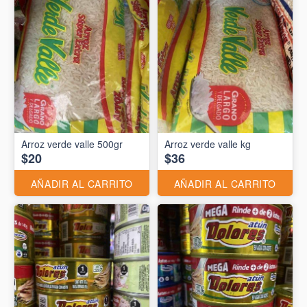
Arroz verde valle 500gr
Arroz verde valle kg
$20
$36
AÑADIR AL CARRITO
AÑADIR AL CARRITO