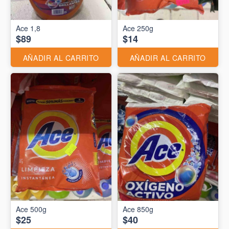
Ace 1,8
Ace 250g
$89
$14
AÑADIR AL CARRITO
AÑADIR AL CARRITO
Ace 500g
Ace 850g
$25
$40