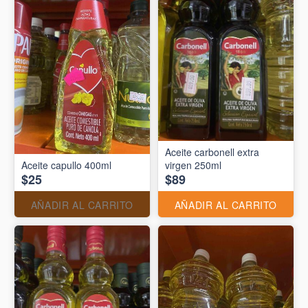
Aceite carbonell extra
Aceite capullo 400ml
virgen 250ml
$25
$89
AÑADIR AL CARRITO
AÑADIR AL CARRITO