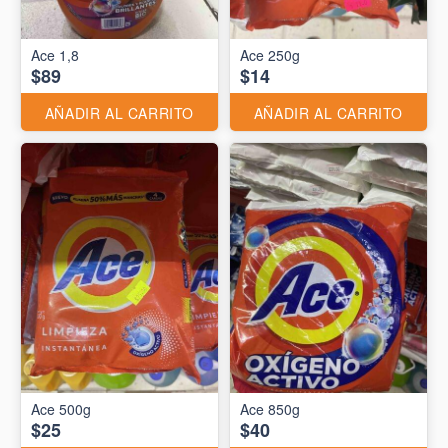
Ace 1,8
Ace 250g
$89
$14
AÑADIR AL CARRITO
AÑADIR AL CARRITO
Ace 500g
Ace 850g
$25
$40