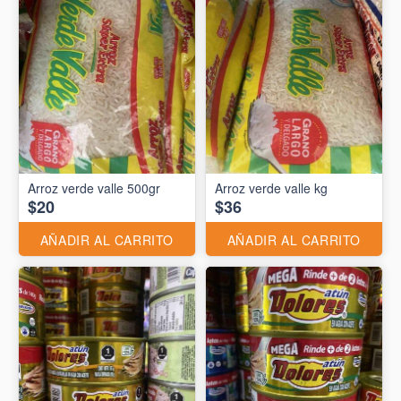
Arroz verde valle 500gr
Arroz verde valle kg
$20
$36
AÑADIR AL CARRITO
AÑADIR AL CARRITO