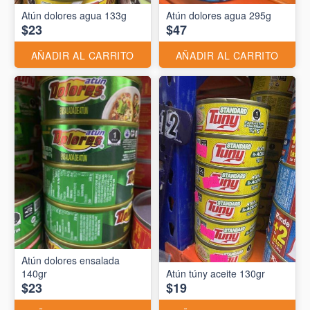
Atún dolores agua 133g
Atún dolores agua 295g
$23
$47
AÑADIR AL CARRITO
AÑADIR AL CARRITO
Atún dolores ensalada
140gr
Atún túny aceite 130gr
$23
$19