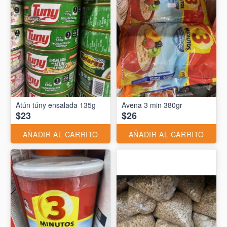
Atún túny ensalada 135g
Avena 3 min 380gr
$23
$26
AÑADIR AL CARRITO
AÑADIR AL CARRITO