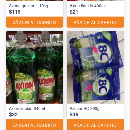
Avena quaker 1.19kg
Axion líquido 400ml
$119
$21
AÑADIR AL CARRITO
AÑADIR AL CARRITO
Axion líquido 640ml
Azúcar BC 390gr
$32
$36
AÑADIR AL CARRITO
AÑADIR AL CARRITO