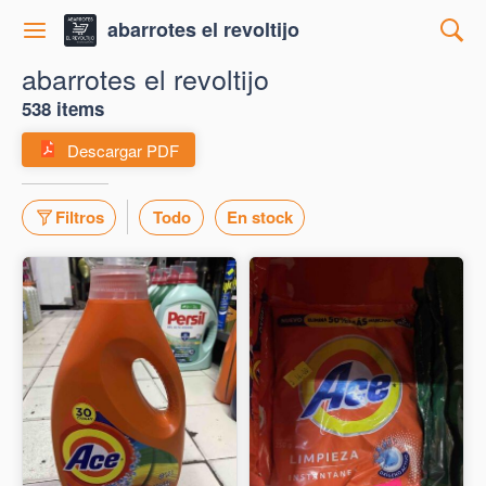
abarrotes el revoltijo
abarrotes el revoltijo
538 items
Descargar PDF
Filtros
Todo
En stock