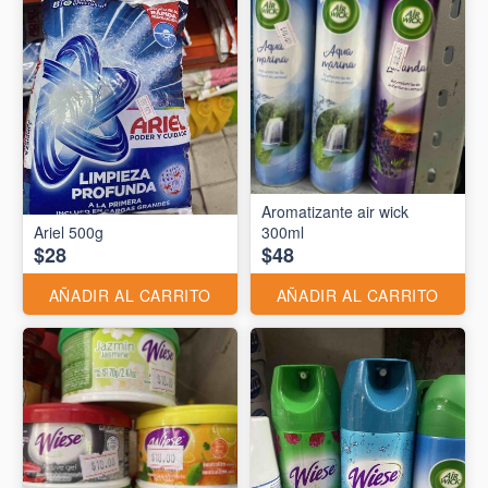
Aromatizante air wick
Ariel 500g
300ml
$28
$48
AÑADIR AL CARRITO
AÑADIR AL CARRITO