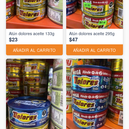
Atún dolores aceite 133g
Atún dolores aceite 295g
$23
$47
AÑADIR AL CARRITO
AÑADIR AL CARRITO