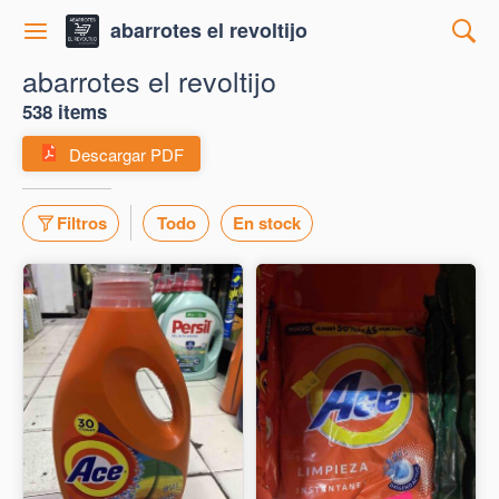
abarrotes el revoltijo
abarrotes el revoltijo
538 items
Descargar PDF
Filtros
Todo
En stock