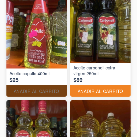
Aceite carbonell extra
Aceite capullo 400ml
virgen 250ml
$25
$89
AÑADIR AL CARRITO
AÑADIR AL CARRITO