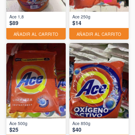
Ace 1,8
Ace 250g
$89
$14
AÑADIR AL CARRITO
AÑADIR AL CARRITO
Ace 500g
Ace 850g
$25
$40