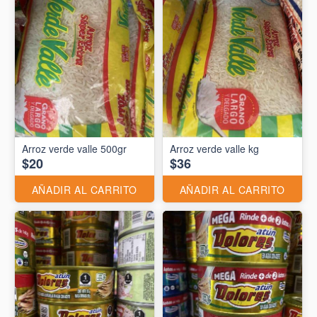
Arroz verde valle 500gr
Arroz verde valle kg
$20
$36
AÑADIR AL CARRITO
AÑADIR AL CARRITO