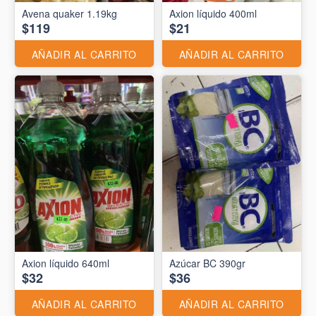
Avena quaker 1.19kg
Axion líquido 400ml
$119
$21
AÑADIR AL CARRITO
AÑADIR AL CARRITO
Axion líquido 640ml
Azúcar BC 390gr
$32
$36
AÑADIR AL CARRITO
AÑADIR AL CARRITO