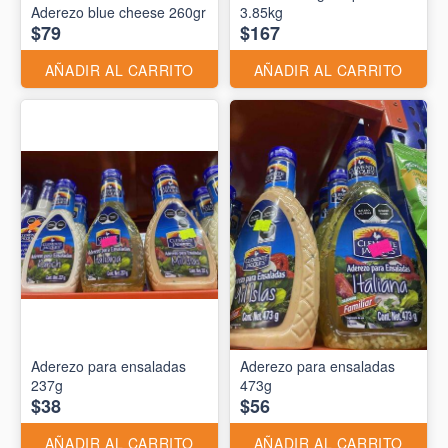
Aderezo blue cheese 260gr
3.85kg
$79
$167
AÑADIR AL CARRITO
AÑADIR AL CARRITO
Aderezo para ensaladas
Aderezo para ensaladas
237g
473g
$38
$56
AÑADIR AL CARRITO
AÑADIR AL CARRITO