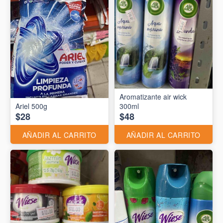
Aromatizante air wick
Ariel 500g
300ml
$28
$48
AÑADIR AL CARRITO
AÑADIR AL CARRITO