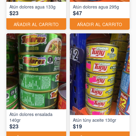
Atún dolores agua 133g
Atún dolores agua 295g
$23
$47
AÑADIR AL CARRITO
AÑADIR AL CARRITO
Atún dolores ensalada
140gr
Atún túny aceite 130gr
$23
$19