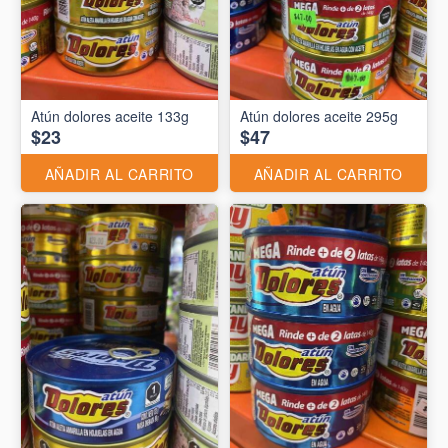
Atún dolores aceite 133g
Atún dolores aceite 295g
$23
$47
AÑADIR AL CARRITO
AÑADIR AL CARRITO