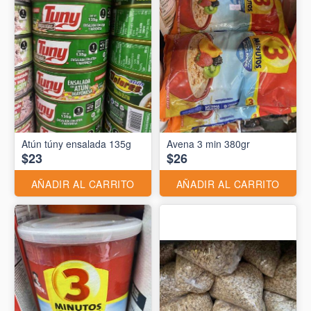
Atún túny ensalada 135g
Avena 3 min 380gr
$23
$26
AÑADIR AL CARRITO
AÑADIR AL CARRITO