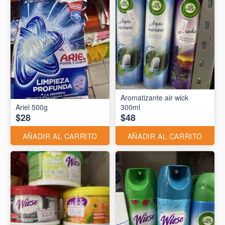
Aromatizante air wick
Ariel 500g
300ml
$28
$48
AÑADIR AL CARRITO
AÑADIR AL CARRITO