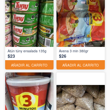
Atún túny ensalada 135g
Avena 3 min 380gr
$23
$26
AÑADIR AL CARRITO
AÑADIR AL CARRITO