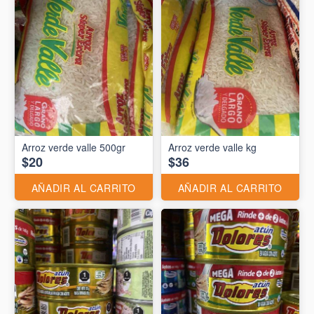
Arroz verde valle 500gr
Arroz verde valle kg
$20
$36
AÑADIR AL CARRITO
AÑADIR AL CARRITO