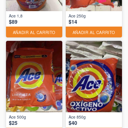
Ace 1,8
Ace 250g
$89
$14
AÑADIR AL CARRITO
AÑADIR AL CARRITO
Ace 500g
Ace 850g
$25
$40