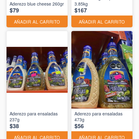
Aderezo blue cheese 260gr
3.85kg
$79
$167
AÑADIR AL CARRITO
AÑADIR AL CARRITO
Aderezo para ensaladas
Aderezo para ensaladas
237g
473g
$38
$56
AÑADIR AL CARRITO
AÑADIR AL CARRITO