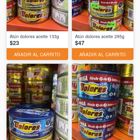
Atún dolores aceite 133g
Atún dolores aceite 295g
$23
$47
AÑADIR AL CARRITO
AÑADIR AL CARRITO