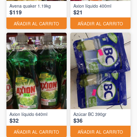
Avena quaker 1.19kg
Axion líquido 400ml
$119
$21
AÑADIR AL CARRITO
AÑADIR AL CARRITO
Axion líquido 640ml
Azúcar BC 390gr
$32
$36
AÑADIR AL CARRITO
AÑADIR AL CARRITO