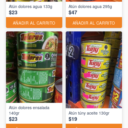
Atún dolores agua 133g
Atún dolores agua 295g
$23
$47
AÑADIR AL CARRITO
AÑADIR AL CARRITO
Atún dolores ensalada
140gr
Atún túny aceite 130gr
$23
$19