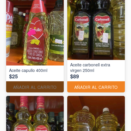
Aceite carbonell extra
Aceite capullo 400ml
virgen 250ml
$25
$89
AÑADIR AL CARRITO
AÑADIR AL CARRITO