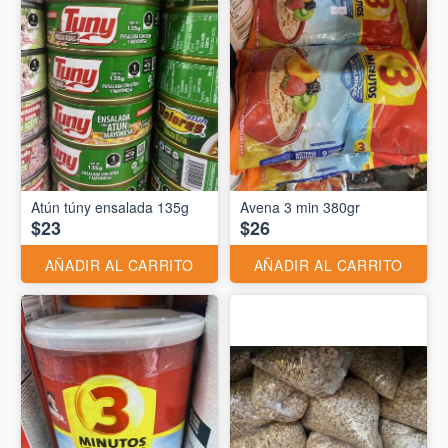
Atún túny ensalada 135g
Avena 3 min 380gr
$23
$26
AÑADIR AL CARRITO
AÑADIR AL CARRITO