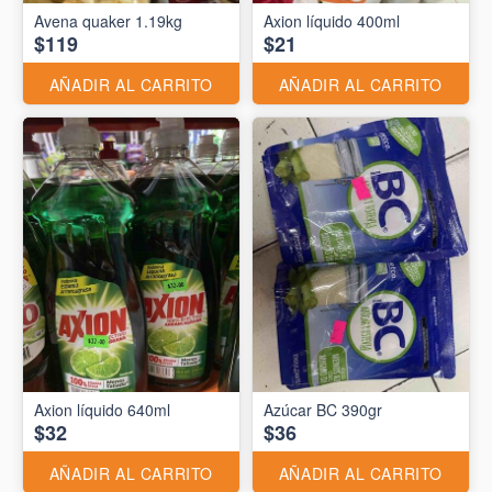
Avena quaker 1.19kg
Axion líquido 400ml
$119
$21
AÑADIR AL CARRITO
AÑADIR AL CARRITO
Axion líquido 640ml
Azúcar BC 390gr
$32
$36
AÑADIR AL CARRITO
AÑADIR AL CARRITO