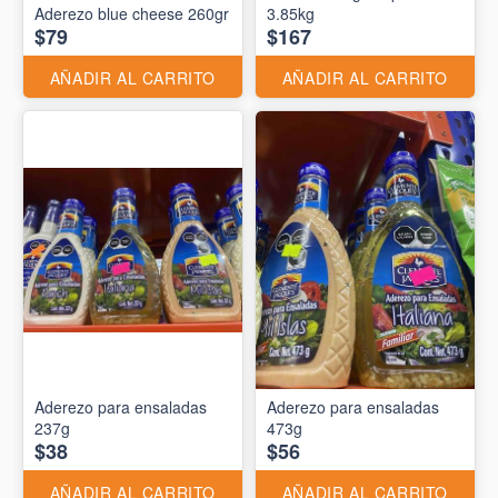
Aderezo blue cheese 260gr
3.85kg
$79
$167
AÑADIR AL CARRITO
AÑADIR AL CARRITO
Aderezo para ensaladas
Aderezo para ensaladas
237g
473g
$38
$56
AÑADIR AL CARRITO
AÑADIR AL CARRITO