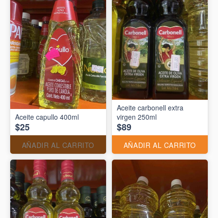
Aceite carbonell extra
Aceite capullo 400ml
virgen 250ml
$25
$89
AÑADIR AL CARRITO
AÑADIR AL CARRITO