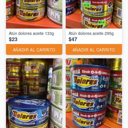
Atún dolores aceite 133g
Atún dolores aceite 295g
$23
$47
AÑADIR AL CARRITO
AÑADIR AL CARRITO