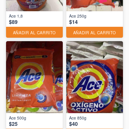
Ace 1,8
Ace 250g
$89
$14
AÑADIR AL CARRITO
AÑADIR AL CARRITO
Ace 500g
Ace 850g
$25
$40