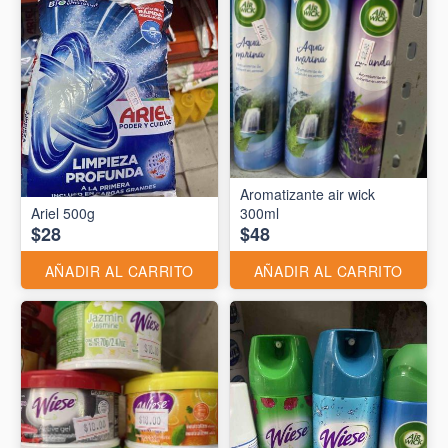
Aromatizante air wick
Ariel 500g
300ml
$28
$48
AÑADIR AL CARRITO
AÑADIR AL CARRITO