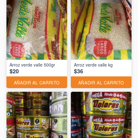
Arroz verde valle 500gr
Arroz verde valle kg
$20
$36
AÑADIR AL CARRITO
AÑADIR AL CARRITO