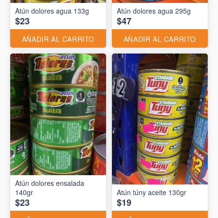
Atún dolores agua 133g
Atún dolores agua 295g
$23
$47
AÑADIR AL CARRITO
AÑADIR AL CARRITO
Atún dolores ensalada
140gr
Atún túny aceite 130gr
$23
$19