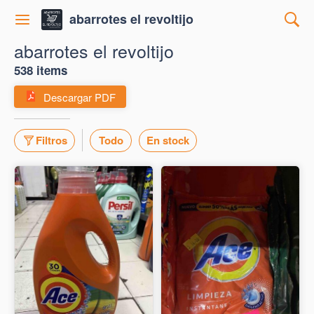
abarrotes el revoltijo
abarrotes el revoltijo
538 items
Descargar PDF
Filtros
Todo
En stock