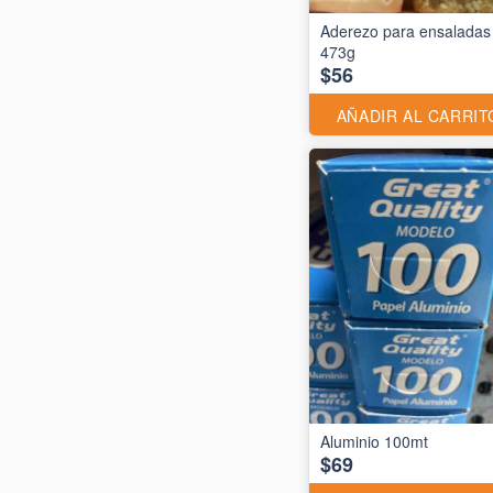
Aderezo para ensaladas
473g
$56
AÑADIR AL CARRIT
$69