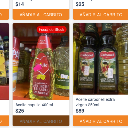
$14
$25
O
AÑADIR AL CARRITO
AÑADIR AL CARRITO
Fuera de Stock
Aceite carbonell extra
Aceite capullo 400ml
virgen 250ml
$25
$89
O
AÑADIR AL CARRITO
AÑADIR AL CARRITO