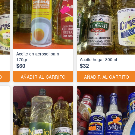
Aceite en aerosol pam
170gr
Aceite hogar 800ml
$60
$32
O
AÑADIR AL CARRITO
AÑADIR AL CARRITO