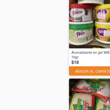
Aromatizante en gel WI
70gr
$18
AÑADIR AL CARRIT