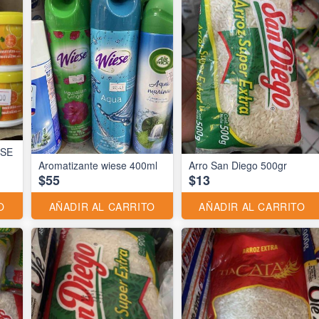
ESE
Aromatizante wiese 400ml
Arro San Diego 500gr
$55
$13
O
AÑADIR AL CARRITO
AÑADIR AL CARRITO