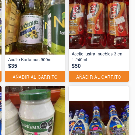
Aceite lustra muebles 3 en
Aceite Kartamus 900ml
1 240ml
$35
$50
AÑADIR AL CARRITO
AÑADIR AL CARRITO