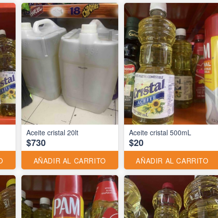
Aceite cristal 20lt
Aceite cristal 500mL
$730
$20
O
AÑADIR AL CARRITO
AÑADIR AL CARRITO