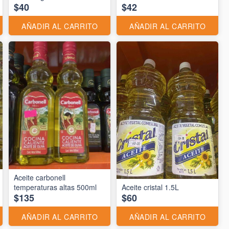
$40
$42
AÑADIR AL CARRITO
AÑADIR AL CARRITO
Aceite carbonell
temperaturas altas 500ml
Aceite cristal 1.5L
$135
$60
AÑADIR AL CARRITO
AÑADIR AL CARRITO