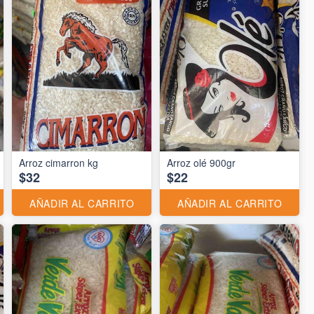
Arroz cimarron kg
Arroz olé 900gr
$32
$22
AÑADIR AL CARRITO
AÑADIR AL CARRITO