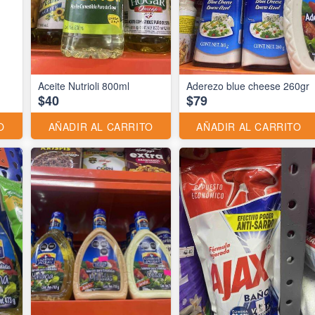
Aceite Nutrioli 800ml
Aderezo blue cheese 260gr
$40
$79
O
AÑADIR AL CARRITO
AÑADIR AL CARRITO