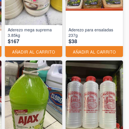
Aderezo mega suprema
Aderezo para ensaladas
3.85kg
237g
$167
$38
AÑADIR AL CARRITO
AÑADIR AL CARRITO