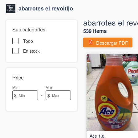
abarrotes el revoltijo
abarrotes el revo
Sub categories
539 items
Todo
Descargar PDF
En stock
Price
Min
Max
-
$
$
Ace 1,8