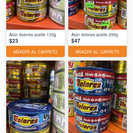
Atún dolores aceite 133g
Atún dolores aceite 295g
$23
$47
AÑADIR AL CARRITO
AÑADIR AL CARRITO