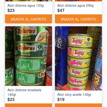
Atún dolores agua 133g
Atún dolores agua 295g
$23
$47
AÑADIR AL CARRITO
AÑADIR AL CARRITO
Atún dolores ensalada
140gr
Atún túny aceite 130gr
$23
$19