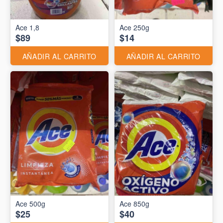
Ace 1,8
Ace 250g
$89
$14
AÑADIR AL CARRITO
AÑADIR AL CARRITO
Ace 500g
Ace 850g
$25
$40