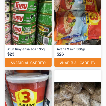
Atún túny ensalada 135g
Avena 3 min 380gr
$23
$26
AÑADIR AL CARRITO
AÑADIR AL CARRITO