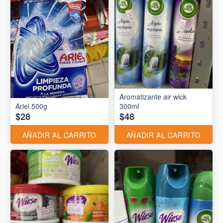
Aromatizante air wick
Ariel 500g
300ml
$28
$48
AÑADIR AL CARRITO
AÑADIR AL CARRITO