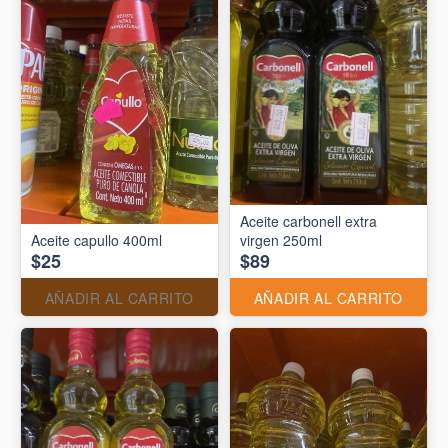
Aceite carbonell extra
Aceite capullo 400ml
virgen 250ml
$25
$89
AÑADIR AL CARRITO
AÑADIR AL CARRITO