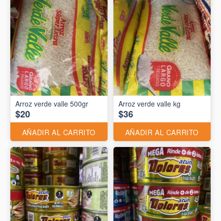
Arroz verde valle 500gr
Arroz verde valle kg
$20
$36
AÑADIR AL CARRITO
AÑADIR AL CARRITO