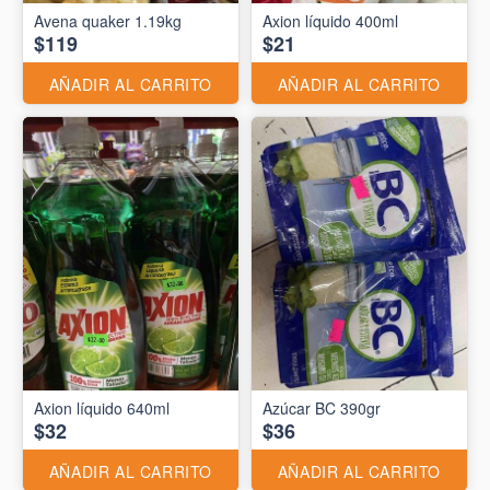
Avena quaker 1.19kg
Axion líquido 400ml
$119
$21
AÑADIR AL CARRITO
AÑADIR AL CARRITO
Axion líquido 640ml
Azúcar BC 390gr
$32
$36
AÑADIR AL CARRITO
AÑADIR AL CARRITO