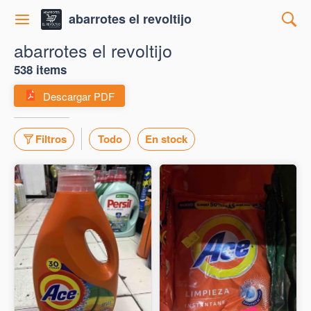
abarrotes el revoltijo
abarrotes el revoltijo
538 items
Descargar PDF
Filtros
Todo
En stock