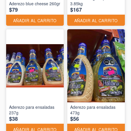
Aderezo blue cheese 260gr
3.85kg
$79
$167
AÑADIR AL CARRITO
AÑADIR AL CARRITO
Aderezo para ensaladas
Aderezo para ensaladas
237g
473g
$38
$56
AÑADIR AL CARRITO
AÑADIR AL CARRITO